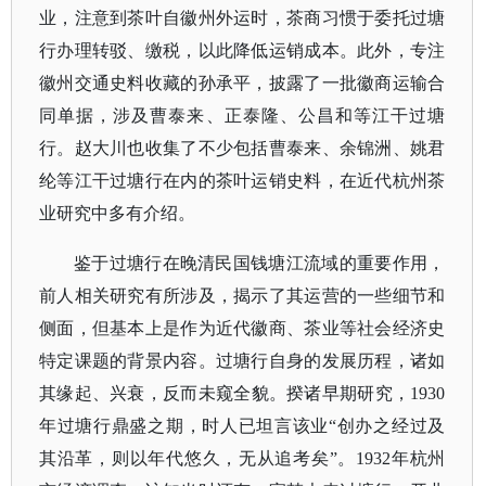
业，注意到茶叶自徽州外运时，茶商习惯于委托过塘
行办理转驳、缴税，以此降低运销成本。此外，专注
徽州交通史料收藏的孙承平，披露了一批徽商运输合
同单据，涉及曹泰来、正泰隆、公昌和等江干过塘
行。赵大川也收集了不少包括曹泰来、余锦洲、姚君
纶等江干过塘行在内的茶叶运销史料，在近代杭州茶
业研究中多有介绍。
鉴于过塘行在晚清民国钱塘江流域的重要作用，
前人相关研究有所涉及，揭示了其运营的一些细节和
侧面，但基本上是作为近代徽商、茶业等社会经济史
特定课题的背景内容。过塘行自身的发展历程，诸如
其缘起、兴衰，反而未窥全貌。揆诸早期研究，
1930
年过塘行鼎盛之期，时人已坦言该业“创办之经过及
其沿革，则以年代悠久，无从追考矣”。1932年杭州