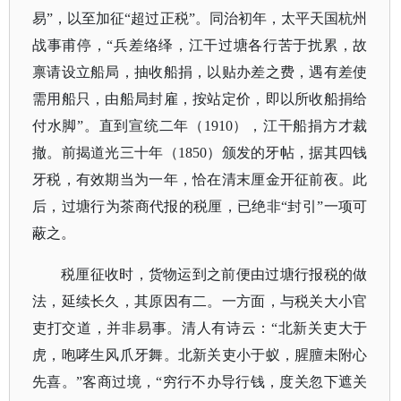
易”，以至加征“超过正税”。同治初年，太平天国杭州
战事甫停，“兵差络绎，江干过塘各行苦于扰累，故
禀请设立船局，抽收船捐，以贴办差之费，遇有差使
需用船只，由船局封雇，按站定价，即以所收船捐给
付水脚”。直到宣统二年（1910），江干船捐方才裁
撤。前揭道光三十年（1850）颁发的牙帖，据其四钱
牙税，有效期当为一年，恰在清末厘金开征前夜。此
后，过塘行为茶商代报的税厘，已绝非“封引”一项可
蔽之。
税厘征收时，货物运到之前便由过塘行报税的做
法，延续长久，其原因有二。一方面，与税关大小官
吏打交道，并非易事。清人有诗云：
“北新关吏大于
虎，咆哮生风爪牙舞。北新关吏小于蚁，腥膻未附心
先喜。”客商过境，“穷行不办导行钱，度关忽下遮关