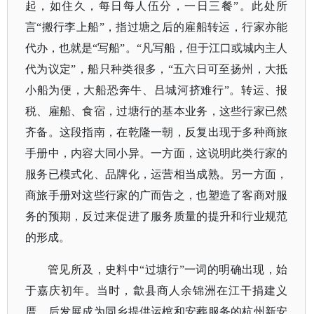
起，如住久，每日每人伍分，一日三餐”。此处所
言“搬行李上船”，指过塘之后的雇船转运，行家亦能
代办，也就是“写船”。“凡写船，但于江口或城内主人
代为议定”，船只种类很多，“五六日可至扬州，大抵
小船为便，大船恐奔牛、吕城河挤难行”。转运、报
税、雇船、食宿，过塘行的基本业务，这些行家已然
齐备。这段指南，在乾隆一朝，反复出现于多种商旅
手册中，内容大同小异。一方面，这说明此类行家的
服务已模式化、品牌化，运营相当成熟。另一方面，
商旅手册对这些行家的广而告之，也塑造了客商对服
务的预期，反过来促进了服务质量的提升和行业规范
的形成。
管见所及，史料中
“过塘行”一词的明确出现，始
于嘉庆初年。当时，歙县商人余锦洲在江干捐建义
厝，后发展成为同乡提供运棺和安葬服务的杭州新安