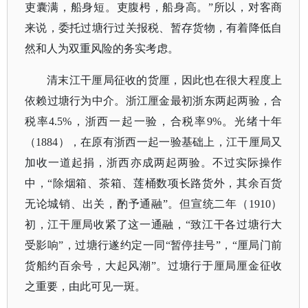
吏囊满，船身短。吏腹枵，船身高。”所以，对客商
来说，委托过塘行过关报税、暂存货物，有着降低自
然和人为双重风险的务实考虑。
清末江干厘局征收的货厘，因此也在很大程度上
依赖过塘行为中介。浙江厘金最初浙东两起两验，合
税率
4.5%，浙西一起一验，合税率9%。光绪十年
（1884），在原有浙西一起一验基础上，江干厘局又
加收一道起捐，浙西亦成两起两验。不过实际操作
中，“除烟箱、茶箱、莲桶数项长路货外，其余百货
无论城销、出关，酌予通融”。但宣统二年（1910）
初，江干厘局收紧了这一通融，“致江干各过塘行大
受影响”，过塘行遂约定一同“暂停挂号”，“厘局门前
货船约百余号，大起风潮”。过塘行于厘局厘金征收
之重要，由此可见一斑。