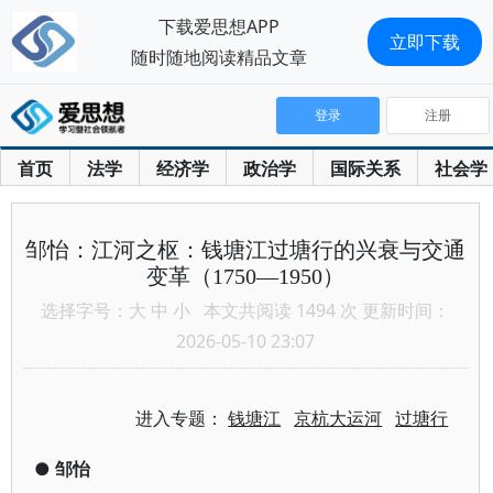
下载爱思想APP
立即下载
随时随地阅读精品文章
登录
注册
首页
法学
经济学
政治学
国际关系
社会学
邹怡：江河之枢：钱塘江过塘行的兴衰与交通
变革（1750—1950）
选择字号：
大
中
小
本文共阅读 1494 次 更新时间：
2026-05-10 23:07
进入专题：
钱塘江
京杭大运河
过塘行
●
邹怡