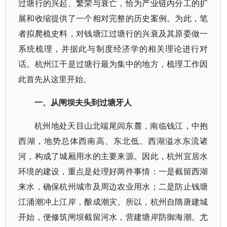
过塘行的兴起、繁荣与衰亡，恰为产业链内分工的扩
展和收缩提供了一个相对完整的历史案例。为此，笔
者拟爬梳史料，对钱塘江过塘行的兴衰及其原委做一
系统梳理，并据此与制度经济学的相关理论进行对
话。杭州江干是过塘行最为集中的地方，梳理工作因
此首先从这里开始。
一、从闸坝夫头到过塘牙人
杭州地处天目山北端尾闾东麓，南临钱江，中抱
西湖，地势总体西南高、东北低。西湖溢水东流诸
河，构成了城厢用水的主要来源。因此，杭州宜居水
环境的建设，重点是处理好两件事情：一是截留西湖
来水，确保杭州城市及周边农业用水；二是防止钱塘
江涌潮冲上江岸，酿成潮灾。所以，杭州自隋唐建城
开始，便修筑闸坝截留河水，营建塘岸防御海潮。尤