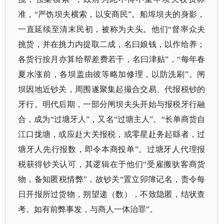
准，“严饬坝夫横索，以安商民”。船埠坝夫的身影，
一直延续至清末民初，被称为夫头。他们“督率众夫
挑货，并在挑力内提取二成，名曰娘钱，以作给养；
各货行按月亦算给帮差费若干，名曰津贴”，“每年春
夏水涨前，各坝盖由彼等略加修理，以防洗刷”。闸
坝因地近钞关，周围遂聚集起撮合交易、代报税钞的
牙行。明代后期，一部分闸坝夫头开始与报税牙行融
合，成为“过塘牙人”，又名“过塘主人”。“长单商货自
江口拢塘，或应赴大关报税，或零星赴务起繇者，过
塘牙人先行报数，即令本商投单”。过塘牙人代理报
税获得钞关认可，其逻辑在于他们“受雇搬驮客商货
物，备知匿税情弊”，故钞关“置立卯簿记名，责令每
日开报所过货物，朔望递（数），不致隐匿，结状查
考。如有前弊事发，与商人一体治罪”。