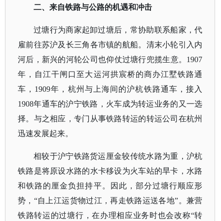
二、来自铁路与公路的机遇和冲击
过塘行为商家起卸过塘后，常协助联系船家，代
雇前往苏沪及长三角各市镇的航船。清末小轮引入内
河后，新兴的河轮公司也仰仗过塘行兜揽生意。
1907
年，自江干闸口至大运河拱宸桥的商办江墅铁路通
车，1909年，杭州与上海间的沪杭铁路通车，接入
1908年通车的沪宁铁路，火车成为转运业务的又一选
择。与之相应，专门从事铁路转运的转运公司在杭州
迅速发展起来。
相较于沪宁铁路货运厘金较传统水路为重，沪杭
铁路是将原设水路的水卡移设为火车站的旱卡，水路
和铁路的厘金负担持平。因此，部分过塘行顺应形
势，
“自上江运货物过江，再走铁路运送各地”。兼营
铁路转运的过塘行，在办理相应业务时也会改称“转