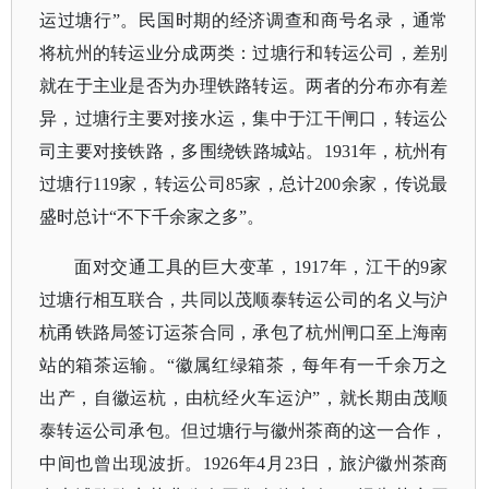
运过塘行”。民国时期的经济调查和商号名录，通常
将杭州的转运业分成两类：过塘行和转运公司，差别
就在于主业是否为办理铁路转运。两者的分布亦有差
异，过塘行主要对接水运，集中于江干闸口，转运公
司主要对接铁路，多围绕铁路城站。1931年，杭州有
过塘行119家，转运公司85家，总计200余家，传说最
盛时总计“不下千余家之多”。
面对交通工具的巨大变革，
1917年，江干的9家
过塘行相互联合，共同以茂顺泰转运公司的名义与沪
杭甬铁路局签订运茶合同，承包了杭州闸口至上海南
站的箱茶运输。“徽属红绿箱茶，每年有一千余万之
出产，自徽运杭，由杭经火车运沪”，就长期由茂顺
泰转运公司承包。但过塘行与徽州茶商的这一合作，
中间也曾出现波折。1926年4月23日，旅沪徽州茶商