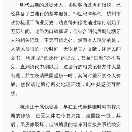
明代后期的过塘牙人，协助客商过埠和报税，已
经具备了过塘行的基本服务。
20世纪80年代，杭州市
政协梳理工商业历史，访查得知徐龙浦过塘行创始于
万历年间。此虽为口碑孤证，但结合明代后期过塘牙
人的相关记载，不无可信之处。然而令人诧异的是，
入清以后很长一段时间，无论是官方文献，还是民间
文书，均未见“过塘行”的提法，甚至“过塘”亦不常
见。直到清代中期以后，过塘行的相关记载方才大量
出现，并在晚清民国盛极一时，其间时差不禁令人费
解。然揆诸过塘行所处地理环境，此中疑惑便可豁
然。
杭州江干属钱塘县，早在五代吴越国时就有捍海
塘的修筑，位置大体在今复兴路、建国路一线，其
后，虽屡修屡坏，但钱塘县的塘岸因直接关系杭城安