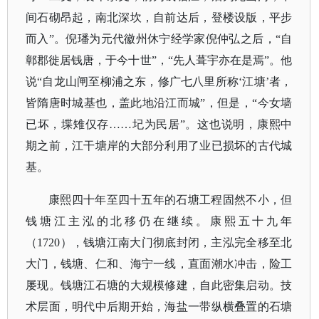
间石砌昂起，南北深坎，自前达后，登楼设版，平步
而入”。倪璠为元代徽州休宁经学家倪仲弘之后，“自
鄣郡徙居钱唐，于今十世”，“先人葺宇亦在是焉”。他
说“自龙山闸至柳浦之东，修广七八里所称‘江塘’者，
皆隋唐时城基也，盖此地沿江而城”，但是，“今女墙
已坏，堞雉仅存……圮为民居”。这也说明，康熙中
期之前，江干塘岸的大部分利用了业已损坏的古代城
基。
康熙四十年至四十五年的石塘工程固然不小，但
钱塘江主泓的北移仍在继续。康熙五十九年
（
1720），钱塘江南大门彻底封闭，主泓完全移至北
大门，钱塘、仁和、海宁一线，直面潮水冲击，险工
屡现。钱塘江石塘的大规模修建，自此密集启动。技
术层面，明代中后期开始，海盐一带纵横叠置的石塘