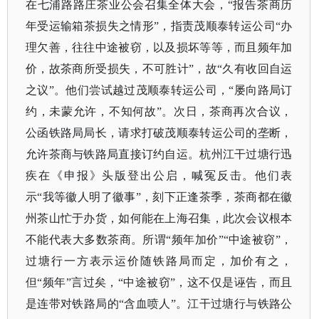
在七浦路路庄茶业公会召集全体大会，“报告茶商历
年受运输箱茶损失之情形”，指责茂顺泰转运公司“办
理欠善，往往中途被窃，以及损坏等等，而且频年加
价，故茶商所受损失，不可胜计”，故“久有收回自运
之议”。他们尝试越过茂顺泰转运公司，“屡向路局订
约，未蒙允许，不知何故”。次日，茶商再次合议，
公函铁路局局长，请求打破茂顺泰转运公司的垄断，
允许茶商与铁路局直接订约自运。杭州江干过塘行迅
疾在《申报》头版登出公启，喊冤反击。他们表
示“我等徽人明了徽事”，刻下正逢茶季，茶商都在徽
州茶山忙于办货，如何能在上海召集，此次会议根本
不能代表大多数茶商。所谓“频年加价”“中途被窃”，
过塘行一方表示运价随铁路局而定，加价有之，
但“频年”言过矣，“中途被窃”，这不仅是诬告，而且
是连带对铁路局的“含血喷人”。江干过塘行与铁路公