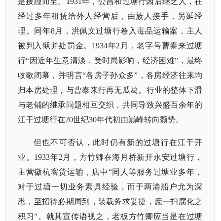
是接踵而至。1931年，公昌和过塘行因后继乏人，在
经过多年租赁给外人经营后，由族人接手，另延经
理。同年8月，洪佩文过塘行卷入毒品运输案，主人
被判入狱并处罚金。1934年2月，老字号曹泰来过塘
行“因近年生意清淡，受时局影响，经济困难”，最终
收歇闭幕，并明言“各房子孙众多”，各房经济往来均
归本房处理，与曹泰来行再无瓜葛。行业的整体下滑
与老铺的继承问题相互交织，共同导致兴盛百余年的
江干过塘行在20世纪30年代初由巅峰转向颓势。
但也不可否认，此时仍有新的过塘行在江干开
业。
1933年2月，方竹卿在海月桥新开永安过塘行，
主营徽杭客货运输，店中“同人等服务过塘业多年，
对于过塘一切业务素具经验，而于两港船户尤为深
悉，至招待必期周到，装载务求妥捷，庶一扫腐化之
积习”。就其宣传语视之，老板方竹卿应当是在过塘