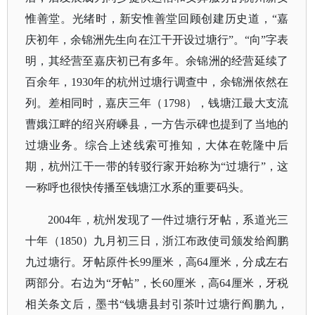
惟善堂。光绪时，新安惟善堂回顾创建历史道，“嘉
庆初年，余锦洲先生向在江干开设过塘行”。“向”字表
明，其经营至嘉庆初已有多年。余锦洲的经营延续了
百余年，1930年的杭州过塘行调查中，余锦洲依然在
列。差相同时，嘉庆三年（1798），钱塘江最大支流
曹娥江畔的绍兴府嵊县，一方告示碑也提到了当地的
过塘业务。综合上述线索可推知，大体在乾隆中后
期，杭州江干一带的转驳行家开始称为“过塘行”，这
一称呼也很快传播至钱塘江水系的重要码头。
2004年，杭州发现了一件过塘行牙帖，系道光三
十年（1850）九月初三日，浙江布政使司颁发给阎鹏
九过塘行。牙帖原件长99厘米，高64厘米，分成左右
两部分。右边为“牙帖”，长60厘米，高64厘米，牙税
相关条文后，墨书“钱塘县封引茶叶过塘行阎鹏九，