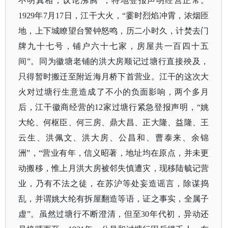
不明真相，议论沸腾”，特地登报声明经营正常。
1929年7月17日，江干大火，“霎时烈焰冲霄，浓烟匝
地，上下城瞭望台警钟怒鸣，历二小时久，计焚去门
牌九十七号，铺户六十七家，房屋共一百四十五
间”。同为徽塘老铺的洪大房顺记过塘行直接殃及，
只得暂时搬迁至附近海月桥下首营业。江干的这次大
火对过塘行生意造成了不小的负面影响，两个多月
后，江干徽商经营的12家过塘行紧急登报声明，“姚
大纶、何枢臣、何三房、鼎大昌、正大隆、益隆、王
云生、洪佩文、洪大房、公昌和、曹泰来、余锦
洲”，“营业有年，信义昭著，地址均在原点，并未更
动搬移，惟上月洪大房被邻失慎遭灾，现移陆毓记营
业，乃有不法之徒，在苏沪等处妄造谣言，除谋捣
乱，并谓姚大纶有拆屋翻造等语，证之事实，全属子
虚”。虽然过塘行不断澄清，但至30年代初，异动还