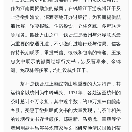
作为江南商贸劲旅的徽商，在钱塘江下游杭州江干及
上游徽州渔梁、深渡等地开办过塘行，为客商提供航
船代雇、转驳报税、住宿餐饮、仓栈趸藏、多程联运
等服务。徽处万山之中，钱塘江是徽州与外界联系最
为重要的交通孔道，不少徽商过塘行还与信局、信客
保持长期联系，承揽书信、银钱和包裹的寄递。王振
忠文中展示的徽商过塘行文书，涉及曹泰来、余锦
洲、鲍茂林等多家，均址设杭州江干。
茶叶是钱塘江上游皖南山地重要的大宗特产，其
运销多以杭州为中转码头。
1931年，各处运至杭州的
茶叶总计37万余担，其中近半数，约18万担来自皖南
各县。受惠于徽州民间文书的大量发现，与茶叶相关
的过塘行文书存世颇多。郑建新、马勇虎、章毅等学
者利用歙县昌溪吴炽甫家族文书研究晚清民国徽州茶