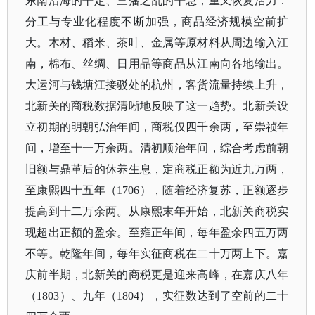
东南沿海的平定、三藩之乱的平息，重又恢复活力：
分工与专业化程度不断加强，商品经济规模空前扩
大。木材、稻米、茶叶、金属等原材料从周边输入江
南，棉布、丝绸、日用品等商品从江南向各地输出。
大运河与钱塘江接驳处的杭州，客货流量持续上升，
北新关的商税数据清晰地反映了这一趋势。北新关设
立初期的明朝弘治年间，商税仅四千余两，至崇祯年
间，增至十一万余两。清初顺治年间，综合考虑前朝
旧额与鼎革后的休养生息，定商税正额为近九万两，
至康熙四十五年（
1706），随着经济复苏，正额逐步
提高到十二万余两。从康熙末年开始，北新关商税实
现超出正额的盈余。至雍正年间，每年盈余四五万两
不等。乾隆年间，每年实征商税在二十万两上下。嘉
庆前半期，北新关的商税更是迎来高峰，在嘉庆八年
（1803）、九年（1804），实征数达到了空前的二十