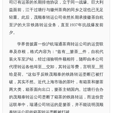
司订有运茶的长期排他协议，立于同一战壕。巨大利
益面前，江干过塘行与徽州茶商的同乡之谊也已无足
轻重。此后，茂顺泰转运公司依然长期承接徽茶自杭
至沪的大宗铁路转运业务，直至1937年抗战爆发前
夕。
学界曾披露一份沪杭瑞通茶商转运公司的运货联
单及存根，格式内容为：
“兹有__篓茶__件，自杭代
装火车至沪站，经过须验明件额相符，随即由本公司
代理转运各他埠至__交卸，其转运等费，言明至__照
给是荷。”这似乎反映茂顺泰的铁路转运垄断已被打
破，其实不然。近代上海市场的茶叶，有箱茶和篓茶
两大类，箱茶面向出口，篓茶主销国内。过塘行合办
的茂顺泰转运公司垄断了箱茶的铁路转运，而这份货
运联单中，瑞通公司转运的是篓茶，并不能说明茂顺
泰转运公司的箱茶转运垄断被打破。