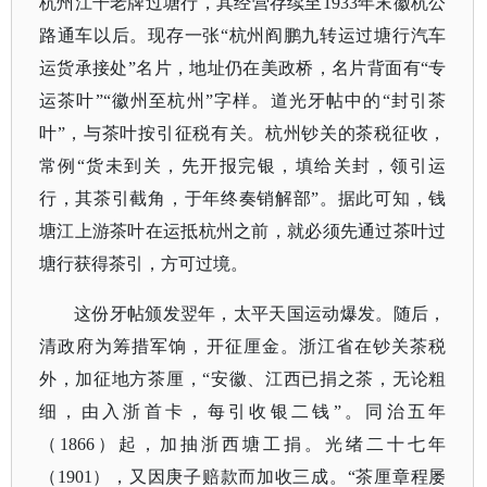
杭州江干老牌过塘行，其经营存续至1933年末徽杭公
路通车以后。现存一张“杭州阎鹏九转运过塘行汽车
运货承接处”名片，地址仍在美政桥，名片背面有“专
运茶叶”“徽州至杭州”字样。道光牙帖中的“封引茶
叶”，与茶叶按引征税有关。杭州钞关的茶税征收，
常例“货未到关，先开报完银，填给关封，领引运
行，其茶引截角，于年终奏销解部”。据此可知，钱
塘江上游茶叶在运抵杭州之前，就必须先通过茶叶过
塘行获得茶引，方可过境。
这份牙帖颁发翌年，太平天国运动爆发。随后，
清政府为筹措军饷，开征厘金。浙江省在钞关茶税
外，加征地方茶厘，
“安徽、江西已捐之茶，无论粗
细，由入浙首卡，每引收银二钱”。同治五年
（1866）起，加抽浙西塘工捐。光绪二十七年
（1901），又因庚子赔款而加收三成。“茶厘章程屡