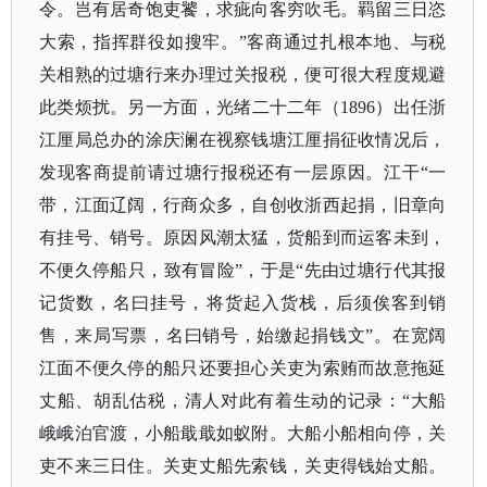
令。岂有居奇饱吏饕，求疵向客穷吹毛。羁留三日恣
大索，指挥群役如搜牢。”客商通过扎根本地、与税
关相熟的过塘行来办理过关报税，便可很大程度规避
此类烦扰。另一方面，光绪二十二年（1896）出任浙
江厘局总办的涂庆澜在视察钱塘江厘捐征收情况后，
发现客商提前请过塘行报税还有一层原因。江干“一
带，江面辽阔，行商众多，自创收浙西起捐，旧章向
有挂号、销号。原因风潮太猛，货船到而运客未到，
不便久停船只，致有冒险”，于是“先由过塘行代其报
记货数，名曰挂号，将货起入货栈，后须俟客到销
售，来局写票，名曰销号，始缴起捐钱文”。在宽阔
江面不便久停的船只还要担心关吏为索贿而故意拖延
丈船、胡乱估税，清人对此有着生动的记录：“大船
峨峨泊官渡，小船戢戢如蚁附。大船小船相向停，关
吏不来三日住。关吏丈船先索钱，关吏得钱始丈船。