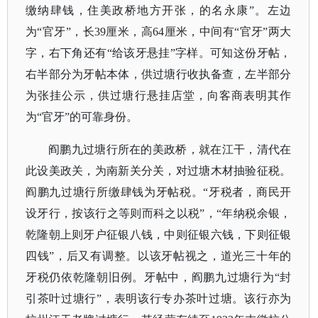
缴纳肆钱，住美政桥地方开张，的名永康”。左边
为“官牙”，长39厘米，高64厘米，中间有“官牙”两大
字，右下角还有“给该牙悬挂”字样。可知这份牙帖，
右半部分为牙帖本体，供过塘行收执备查，左半部分
为张挂公示，供过塘行悬挂店堂，向客商表明其作
为“官牙”的可靠身份。
阎鹏九过塘行所在的美政桥，就在江干，清代在
此设美政关，为南新关分关，对过塘木材抽验征税。
阎鹏九过塘行所缴肆钱为牙帖税。
“牙税者，商民开
设牙行，按该行之等则而科之以税”，“年纳税余银，
乾隆朝上则牙户征银八钱，中则征银六钱，下则征银
四钱”，后又有调整。以该牙帖视之，道光三十年的
牙税仍依乾隆朝旧例。牙帖中，阎鹏九过塘行为“封
引茶叶过塘行”，表明该行专办茶叶过塘。该行亦为