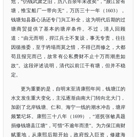
危，
“仍钱武肃之旧，历八百余年未改矣”，“濒江皆有
塘，惟宝船厂一带向无”，万历三十一年（1603），
钱塘知县聂心汤还专门兴工补全，这为明代后期的过
塘商贸提供了基本的塘岸条件。不过，清人回顾
道：“由元而明，捍江兵士不复设，事无专责，往往
因循推委，至于坍塌而莫之惜，不得已而修之，大都
苟且报完而已，故常有公私费财不止十万而潮患如
故”。这段评述说明，清代以前江干有塘，但并不稳
定。
更为重要的是，自明末至清康熙年间，钱塘江的
水文发生重大变化，主泓逐渐由南大门转向北大门，
加剧了北岸钱塘、仁和、海宁一线的潮水冲击，塘岸
频繁圮坏。康熙三十八年（
1699），“巡抚张敏具题
捐修钱塘县江塘”，可惜“不逾年而溃”。为力保江南财
赋重地，从康熙后期开始，政府投入巨资，修建海