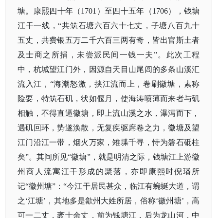
塘。康熙四十年（1701）至四十五年（1706），钱塘
江干一线，“共筑石塘六百六十七丈，子塘八百九十
五丈，共费银五万二千六百三两有奇，皆出官斯土者
及士商之所捐，未尝派民间一钱一夫”。此次工程
中，杭城望江门外，因源自天目山尾闾的多条山溪汇
流入江，“海潮怒激，挟江流而上，卷刷徽塘，素称
险要，特筑石矶，状如偃月，使海涛喷薄而来者与矶
相触，不得直逼徽塘，即上流山溪之水，瀑泻而下，
遇矶回环，势遂涣散，无复疾驱席卷之力，徽塘及望
江门沿江一带，烟火万家，雉堞千寻，恃为磐石砥柱
矣”。其间所见“徽塘”，就是明清之际，钱塘江上游徽
州商人流寓江干形成的聚落，亦即康熙时倪璠所
记“徽州塘”：“今江干居民甚众，临江有蜿蜒大道，谓
之‘江塘’，其地多是歙州大姓所居，俗称‘徽州塘’，高
可一二丈，袤十余丈，前为钱塘江，后为龙山河，中