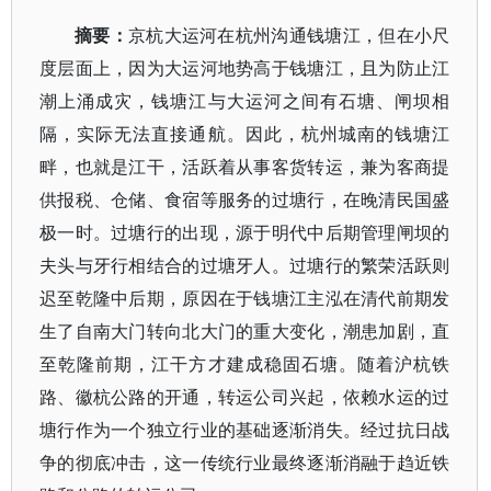
摘要：
京杭大运河在杭州沟通钱塘江，但在小尺
度层面上，因为大运河地势高于钱塘江，且为防止江
潮上涌成灾，钱塘江与大运河之间有石塘、闸坝相
隔，实际无法直接通航。因此，杭州城南的钱塘江
畔，也就是江干，活跃着从事客货转运，兼为客商提
供报税、仓储、食宿等服务的过塘行，在晚清民国盛
极一时。过塘行的出现，源于明代中后期管理闸坝的
夫头与牙行相结合的过塘牙人。过塘行的繁荣活跃则
迟至乾隆中后期，原因在于钱塘江主泓在清代前期发
生了自南大门转向北大门的重大变化，潮患加剧，直
至乾隆前期，江干方才建成稳固石塘。随着沪杭铁
路、徽杭公路的开通，转运公司兴起，依赖水运的过
塘行作为一个独立行业的基础逐渐消失。经过抗日战
争的彻底冲击，这一传统行业最终逐渐消融于趋近铁