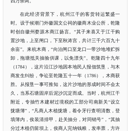
四万余两。
在此经济背景下，杭州江干的客货转运繁盛一
时。设于候潮门外徽国文公祠的徽商木业公所，乾隆
时创自徽州婺源木商江扬言。
“其子来喜又于江干购
置沙地，上至闸口，下至秋涛宫，共计三千六百九十
余亩”。来杭木商，“向泊闸口至龙口一带沙地堆贮拆
卸，拖塘抵关抽验供课，以免漂失”。乾隆四十九年
（1784），这片沿江沙地因本地民人报佃筑垦，与木
商发生纠纷，争讼至乾隆五十一年（1786），木商获
胜。从报垦一事可推知，这片沙地的形成时间不会太
久，当系石塘固岸后泥沙沉淀而成。当时，杭州江干
附近，专抽竹木建材过境税的工部分司南新关“设立
拢塘簿”，“凡商人木植拢塘，着令牙行查明清数，登
填簿内，俟装清排甲，赴关抽分，对同销号”，“其抽
分过木植仍留坝上，俟商人完纳钱粮，发串票，方许