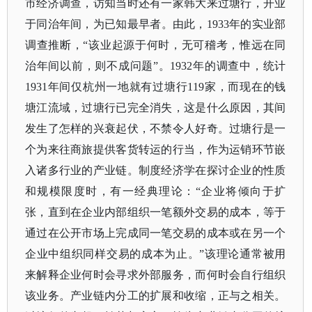
市经济调查，访知当时还有一家韩大来过塘行，开业
于同治年间，为已知最早者。由此，1933年的实业部
调查推断，“该业起源于何时，无可稽考，惟远在同
治年间以前，则不成问题”。1932年的调查中，统计
1931年间仅杭州一地就有过塘行119家，而现在的钱
塘江流域，过塘行已完全消失，这是什么原因，其间
发生了怎样的兴衰起伏，不禁令人好奇。过塘行是一
个为来往商旅提供客货转运的行当，作为运销环节嵌
入诸多行业的产业链。制度经济学在探讨企业的性质
和规模限度时，有一经典理论：“企业将倾向于扩
张，直到在企业内部组织一笔额外交易的成本，等于
通过在公开市场上完成同一笔交易的成本或在另一个
企业中组织同样交易的成本为止。”该理论通常被用
来解释企业何时会寻求外部服务，而何时会自行组织
该业务。产业链内分工的扩展和收缩，正与之相关。