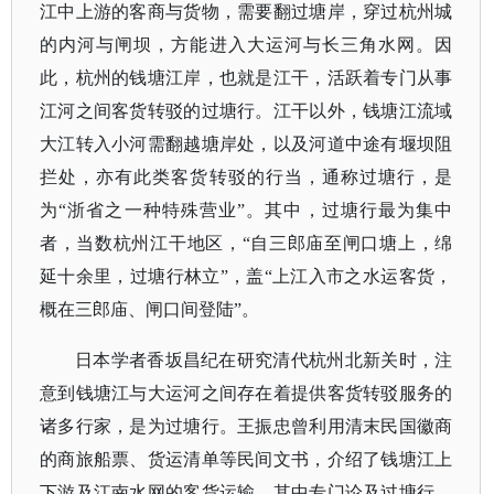
江中上游的客商与货物，需要翻过塘岸，穿过杭州城
的内河与闸坝，方能进入大运河与长三角水网。因
此，杭州的钱塘江岸，也就是江干，活跃着专门从事
江河之间客货转驳的过塘行。江干以外，钱塘江流域
大江转入小河需翻越塘岸处，以及河道中途有堰坝阻
拦处，亦有此类客货转驳的行当，通称过塘行，是
为
“浙省之一种特殊营业”。其中，过塘行最为集中
者，当数杭州江干地区，“自三郎庙至闸口塘上，绵
延十余里，过塘行林立”，盖“上江入市之水运客货，
概在三郎庙、闸口间登陆”。
日本学者香坂昌纪在研究清代杭州北新关时，注
意到钱塘江与大运河之间存在着提供客货转驳服务的
诸多行家，是为过塘行。王振忠曾利用清末民国徽商
的商旅船票、货运清单等民间文书，介绍了钱塘江上
下游及江南水网的客货运输，其中专门论及过塘行。