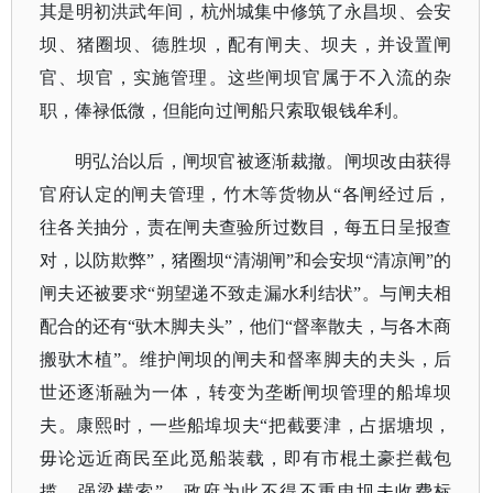
其是明初洪武年间，杭州城集中修筑了永昌坝、会安
坝、猪圈坝、德胜坝，配有闸夫、坝夫，并设置闸
官、坝官，实施管理。这些闸坝官属于不入流的杂
职，俸禄低微，但能向过闸船只索取银钱牟利。
明弘治以后，闸坝官被逐渐裁撤。闸坝改由获得
官府认定的闸夫管理，竹木等货物从
“各闸经过后，
往各关抽分，责在闸夫查验所过数目，每五日呈报查
对，以防欺弊”，猪圈坝“清湖闸”和会安坝“清凉闸”的
闸夫还被要求“朔望递不致走漏水利结状”。与闸夫相
配合的还有“驮木脚夫头”，他们“督率散夫，与各木商
搬驮木植”。维护闸坝的闸夫和督率脚夫的夫头，后
世还逐渐融为一体，转变为垄断闸坝管理的船埠坝
夫。康熙时，一些船埠坝夫“把截要津，占据塘坝，
毋论远近商民至此觅船装载，即有市棍土豪拦截包
揽，强梁横索”，政府为此不得不重申坝夫收费标