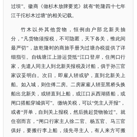
过坝”。徽商《做杉木放牌要览》就有“乾隆四十七年
江干拕杉木过塘”的相关记载。
竹木以外其他货物，恒例由户部北新关抽
分，
“凡货物须报税，不可隐匿，天下各关，惟此间
最严切”，故乾隆时的商旅手册为过塘办税提供了详
细指引。自钱塘江上游运货抵“江口登岸，住闸口行
家，先遣人同主人到北新关报税及讨船，俱于孙三官
家议妥明白。次日，即雇人轿或驴，直到北新关上
船。如入城，则住傅二房。二房家雇人轿至黑桥头换
船出北新关，或轿直到上船，或江口从西湖搭船，或
闸口搭船穿城俱可”。缴纳关税，可以“凭主人开报”，
或者“开单，自到关上报税，然后挑起货物验过”。就
住宿而言，“闸口行家主人徐二官、杨五官、马三官
俱好，要搬行李上船，须先寻主人，有人来方可搬