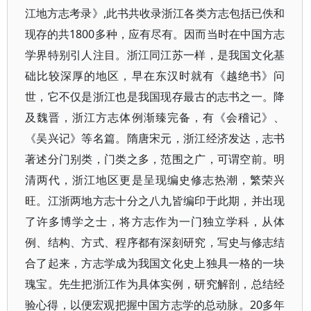
江地方志考录》,此书共收录浙江各类方志包括已佚和
现存的共1800多种，应有尽有。因而当时在中国方志
学界特别引人注目。浙江同江苏一样，是我国文化基
础比较深厚的地区，早在东汉时就有《越绝书》问
世，它不仅是浙江也是我国现存最古的志书之一。降
及魏晋，浙江方志体例渐臻完备，有《会稽记》、
《吴兴记》等名篇。隋唐宋元，浙江经济发达，志书
著述分门别类，门类之多，范围之广，可谓空前。明
清两代，浙江地区更是呈现编史修志热潮，繁荣兴
旺。江浙两地方志十分之八九皆编印于此期，并出现
了许多博学之士，将方志作为一门独立学科，从体
例、结构、方式、程序都有深刻研究，写史与修志结
合了起来，方志学成为我国文化史上独具一格的一块
瑰宝。先生把浙江作为具体实例，研究解剖，总结经
验心得，以便宏观把握中国方志学的总动脉。20多年