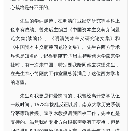
心栽培是分不开的。
先生的学识渊博，在明清商业经济研究等学科上
也卓有成绩。曾先后主编过《中国资本主义萌芽问题
论文集(续编)》、《明清资本主义研究论文集》和
《中国资本主义萌芽问题论文集》。先生在西方学术
界也是知名的，记得菲律甫·库恩主持哈佛大学燕京学
社时，有一次来中国，特别要我陪同他去探望先生，
在先生窄小简陋的工作室里总算满足了这位西方学者
的愿望。
先生对我更是钟爱扶持的，我曾经离开史学队伍
一段时间，1978年拨乱反正以后，南京大学历史系领
导茅家琦教授、瞿季木教授调我回校工作，先生也是
支持的。虽然我的专业方向根据需要有了变换，但是
回忆洪师对我的厚泽我没齿不忘。值此十年之祭，谨