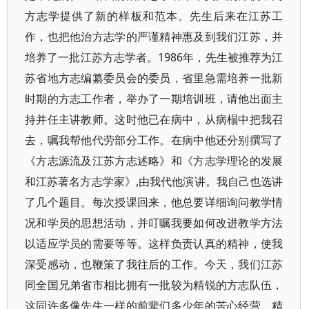
方志学提供了新的样板和范本。先生后来在江苏工
作，也把他治方志学的严谨精神惠及到我们江苏，并
培养了一批江苏方志学者。1986年，先生被推荐为江
苏省地方志编纂委员会的委员，省里急需培养一批新
时期的方志工作者，举办了一期培训班，请他出面主
持并任主讲教师。这时他已在病中，从病榻中把我召
去，嘱我帮他代劳部分工作。在病中他还分别撰写了
《方志源流及江苏方志述略》和《方志学理论的发展
和江苏著名方志学家》,由我代他演讲。我自己也选讲
了几个题目。每次授课回来，他总要详细询问教学情
况和学员的思想活动，并叮嘱我要如何改进教学方法
以适应学员的需要等等。这样负责认真的精神，使我
深受感动，也鞭策了我往后的工作。今天，我们江苏
同全国兄弟省市相比拥有一批较为精锐的方志队伍，
这同许多像先生一样的前辈们多少年的苦心经营、精