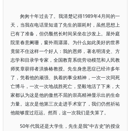
匆匆十年过去了。我清楚记得1989年4月间的一
天，当我在电话里知道了先生的噩耗时，虽然思想上
已有了准备，但仍颓然长时间呆坐在沙发上。屋外庭
院里春意阑珊，窗外雨潺潺。为什么如此美好的世界
竟留不住这样一个好人：我的恩师，著名明清史、方
志学和目录学专家，全国教育系统劳动模范和人民教
师奖章获得者洪焕椿教授。先生身患恶症已经许多年
了，凭着他的顽强、执着的事业精神，一次一次同死
亡博斗，一次一次地战胜死亡，坚毅地活了下来，大
家都认为这是他的傲然不屈的崇高精神显示出的生命
力量。这次是他第三次走进手术室了，我们仍然祈祐
他能够度过厄运。然而，这一次我们是失算了。
50年代我还是大学生，先生是我“中古史”的授业