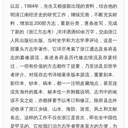
以后，1984年，先生又根据新出现的资料，结合他的
明清江南经济史的研究工作，继续完善，不断充实材
料，增加近200部方志，重新分类，逐条改写，完成
了新的《浙江方志考》,洋洋洒洒60余万字，交由浙江
人民出版社出版。当时史学和方志学界评论，这是一
部重头方志学著作。它详尽考索了浙江通志及各府县
志的纂修源流，条述各府县历代修志情况及存废经
过，一些有价值的方志都作了提要，乃至涉及后世学
者评介。对现存志书详细著录版本源流，重要刻本、
影印本、钞本、稿本，都一一注明皮藏地点，甚至连
流失海外的孤本、秘本也一并附载说明。志书中的讹
误不实之处，亦都择要予以考订和修正。除府县志外
还收录了浙江乡镇、山水、海防、游览、风土和文献
各志。这样的工作不仅在浙江是首次，即在全中国也
是罕见的。它给我们治方志学者带来莫大的方便，为