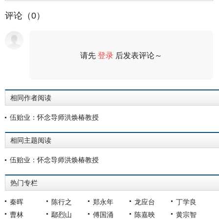
评论（0）
请先
登录
后发表评论～
评论
相同作者阅读
伍贻业：怀念导师洪焕椿教授
相同主题阅读
伍贻业：怀念导师洪焕椿教授
热门专栏
秦晖
陈行之
郑永年
龙应台
丁学良
曹林
鄢烈山
傅国涌
陈嘉映
黄宗智