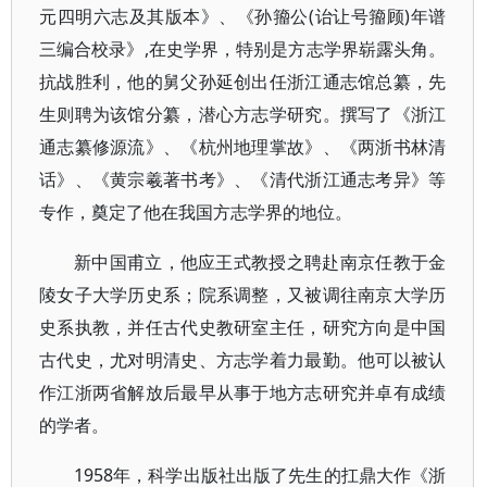
元四明六志及其版本》、《孙籀公(诒让号籀顾)年谱
三编合校录》,在史学界，特别是方志学界崭露头角。
抗战胜利，他的舅父孙延创出任浙江通志馆总纂，先
生则聘为该馆分纂，潜心方志学研究。撰写了《浙江
通志纂修源流》、《杭州地理掌故》、《两浙书林清
话》、《黄宗羲著书考》、《清代浙江通志考异》等
专作，奠定了他在我国方志学界的地位。
新中国甫立，他应王式教授之聘赴南京任教于金
陵女子大学历史系；院系调整，又被调往南京大学历
史系执教，并任古代史教研室主任，研究方向是中国
古代史，尤对明清史、方志学着力最勤。他可以被认
作江浙两省解放后最早从事于地方志研究并卓有成绩
的学者。
1958年，科学出版社出版了先生的扛鼎大作《浙