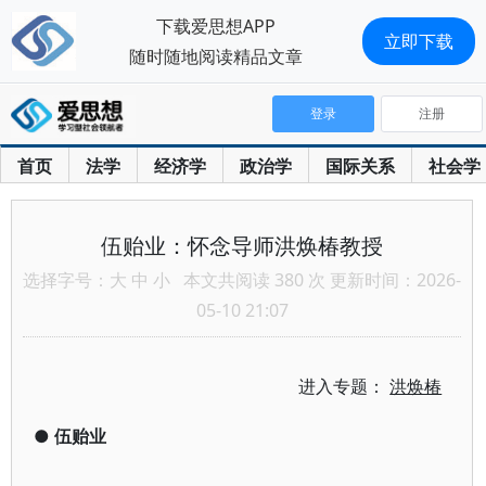
下载爱思想APP
立即下载
随时随地阅读精品文章
登录
注册
首页
法学
经济学
政治学
国际关系
社会学
伍贻业：怀念导师洪焕椿教授
选择字号：
大
中
小
本文共阅读 380 次 更新时间：2026-
05-10 21:07
进入专题：
洪焕椿
●
伍贻业