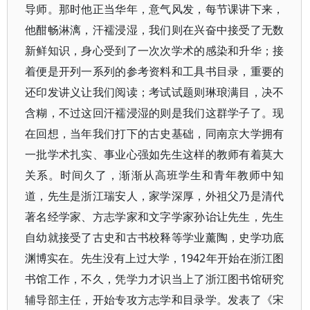
导师。那时他正当华年，意气风发，每节课讲下来，
他酣畅淋漓，汗襦浸湿，我们则在兴奋中接受了无数
新鲜知识，身心受到了一次次学术的感染和升华；接
着便是开列一系列的参考资料和工具书目录，重要的
还印发讲义让我们阅读；考试试题则琳琅满目，决不
含糊，不过这回汗襦浸湿的则是我们这群学子了。现
在回想，当年我们打下的古史基础，同南京大学拥有
一批学术扎实、事业心强如先生这样的教师有着莫大
关系。时间久了，渐渐从高班学生和青年教师中知
道，先生是浙江瑞安人，家学深厚，外祖父乃是清代
著名经学家、方志学家和文字学家孙诒让先生，先生
自幼就接受了古史和古书校释等学业薰陶，史学功底
渊博实在。先生没有上过大学，1942年开始在浙江图
书馆工作，不久，凭学力才识当上了浙江图书馆研究
辅导部主任，开始专攻方志学和目录学。发表了《宋