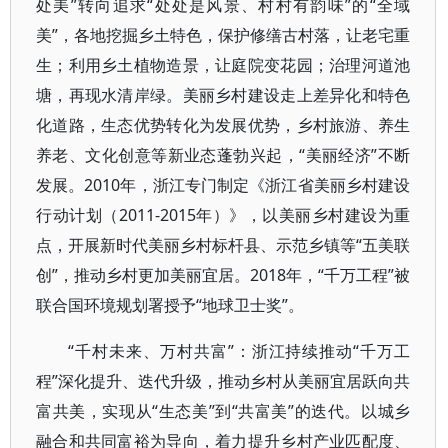
处美”转向追求“处处是风景、村村有韵味”的“全域
美”，各地挖掘乡土特色，保护修缮古村落，让老宅重
生；利用乡土植物造景，让庭院变花园；治理河道池
塘，再现水清岸绿。美丽乡村建设走上差异化和特色
化道路，生态优势转化为发展优势，乡村旅游、养生
养老、文化创意等新业态蓬勃兴起，“美丽经济”不断
发展。2010年，浙江专门制定《浙江省美丽乡村建设
行动计划（2011-2015年）》，以美丽乡村建设为重
点，开展新时代美丽乡村标杆县、示范乡镇等“五美联
创”，推动乡村更加美丽宜居。2018年，“千万工程”被
联合国环境规划署授予“地球卫士奖”。
“千村未来、万村共富”：浙江持续推动“千万工
程”深化提升、迭代升级，推动乡村从美丽宜居跃向共
富共美，实现从“生态美”到“共富美”的迭代。以城乡
融合和共同富裕为导向，着力提升乡村产业匹配度、