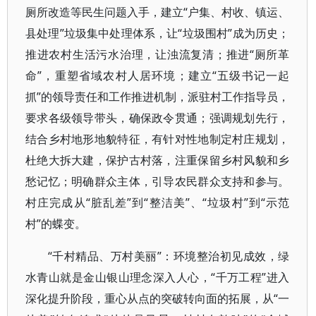
厕所改造等民生问题入手，建立“户集、村收、镇运、
县处理”垃圾集中处理体系，让“垃圾围村”成为历史；
推进农村生活污水治理，让浊流复清；推进“厕所革
命”，重塑省域农村人居环境；建立“五级书记一起
抓”的领导责任和工作推进机制，派驻村工作指导员，
要求各级领导带头，确保政令贯通；强调规划先行，
结合乡村地形地貌特征，有针对性地制定村庄规划，
杜绝大拆大建，保护古村落，注重保留乡村风貌和乡
愁记忆；明确群众主体，引导农民群众支持和参与。
村庄完成从“脏乱差”到“整洁美”、“垃圾村”到“示范
村”的蝶变。
“千村精品、万村美丽”：环境整治初见成效，绿
水青山就是金山银山理念深入人心，“千万工程”进入
深化提升阶段，重心从点的突破转向面的拓展，从“一