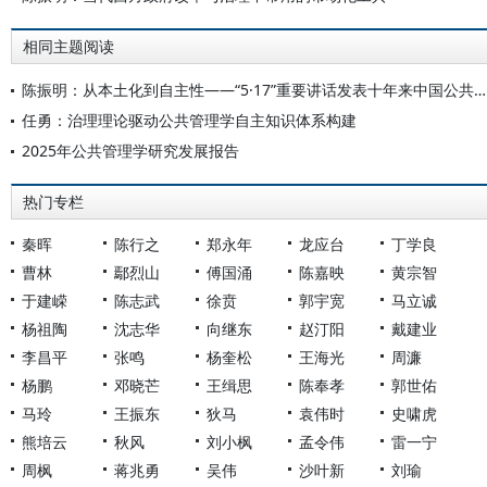
相同主题阅读
陈振明：从本土化到自主性——“5·17”重要讲话发表十年来中国公共管理学的创新发展
任勇：治理理论驱动公共管理学自主知识体系构建
2025年公共管理学研究发展报告
热门专栏
秦晖
陈行之
郑永年
龙应台
丁学良
曹林
鄢烈山
傅国涌
陈嘉映
黄宗智
于建嵘
陈志武
徐贲
郭宇宽
马立诚
杨祖陶
沈志华
向继东
赵汀阳
戴建业
李昌平
张鸣
杨奎松
王海光
周濂
杨鹏
邓晓芒
王缉思
陈奉孝
郭世佑
马玲
王振东
狄马
袁伟时
史啸虎
熊培云
秋风
刘小枫
孟令伟
雷一宁
周枫
蒋兆勇
吴伟
沙叶新
刘瑜