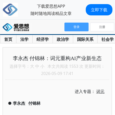
下载爱思想APP
立即下载
随时随地阅读精品文章
登录
注册
首页
法学
经济学
政治学
国际关系
社会学
李永杰 付锦林：词元重构AI产业新生态
选择字号：
大
中
小
本文共阅读 1553 次 更新时间：
2026-05-09 17:41
进入专题：
词元
●
李永杰
付锦林