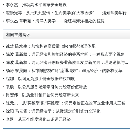
李永杰：推动高水平国家安全建设
翟崇光等：从批判到悲悯：生命美学的“大事因缘”——潘知常美学转向初探
李永杰 章昕颖：海洋人类学——凝练与海洋相处的智慧
相同主题阅读
诚然 陈水生：加快构建高质量Token经济治理体系
陈波 葛新权：词元经济和智能经济的关系辨析：一种形态两个视角
陈波 葛新权：词元经济开创服务业高质量发展新局面：理论逻辑与实践路径
杨涛 黎昊阳：从“排他控权”到“流通增效”：词元经济下的版权变革
程娜：以词元为抓手健全数据产权制度
袁硕：以公共服务场景牵引词元经济价值释放
肖宏伟：以质量引领开创词元经济新未来
陈元志：从“买模型”到“买推理”：词元定价正在改写企业使用人工智能的方式
沈阳 马云霄：词元经济学：从微观定价到算力全球化
李跃：从三个维度深化认识词元经济