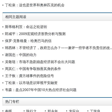
丁松泉：这也是世界和奥林匹克的机会
相同主题阅读
斯蒂格利茨：命运之轮逆转
郎咸平：2009宏观经济形势分析与预测
保罗·克鲁格曼：给奥巴马的信
韩西林：不管经济了，政府怎么办？——兼评一些学者
谢国忠：中国的动力
吴敬琏：市场不急剧崩盘经济就不会出大问题
周其仁：中国有争取独善其身的条件
王子恢：龚方雄事件的危险信号
丁松泉：以市场意识审视平安融资
韦森：盘点2007年中国10大热点经济社会问题
热门专栏
秦晖
陈行之
郑永年
龙应台
丁学良