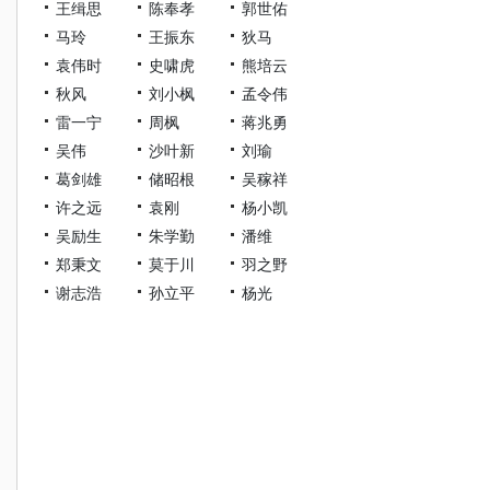
王缉思
陈奉孝
郭世佑
马玲
王振东
狄马
袁伟时
史啸虎
熊培云
秋风
刘小枫
孟令伟
雷一宁
周枫
蒋兆勇
吴伟
沙叶新
刘瑜
葛剑雄
储昭根
吴稼祥
许之远
袁刚
杨小凯
吴励生
朱学勤
潘维
郑秉文
莫于川
羽之野
谢志浩
孙立平
杨光