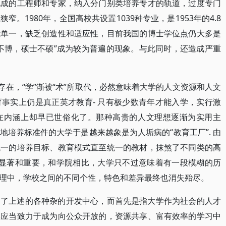
现成的工程师和专家，纳入分门别类培养专才的轨道，过度专门
。1980年，全国高校共设置1039种专业，是1953年的4.8
能单一，缺乏创造性和适应性，目前我国的博士学位点仍大多是
不博，硕士不硕”成为较为普遍的现象。与此同时，还造成严重
存在，“学”渐被“术”所取代，必然意味着大学的人文资源和人文
事实上仍是真正英才教育- 只有极少数青年才能入学，实行激
在内涵上却早已世俗化了。那种高贵的人文理想逐渐为实用主
培养标准件的大学于是越来越象是为人垢病的“教育工厂”. 由
统一的培养目标、教育模式直至统一的教材，抹煞了不同类的高
么显著和重要，和学院相比，大学只不过意味着有一段模糊的历
理中，学校之间的不同个性，特色和差异最终也消失殆尽。
到了上述的各种杂的开发中心，而首先是指大学作为社会的人才
学应当致力于成为向公众开放的，资源共享、富有效率的学习中