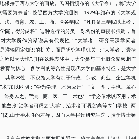
地保持了西方大学的面貌。民国初颁布的《大学令》，称“大学
要为宗旨”. 按照西方大学的通例，1929年颁布的《大学规
、法、教育、农、工、商、医各学院，“凡具备三学院以上者，
学院，得分两科”. 这种通行的分类，对名份的重视和强调，旨
对大学所作的界说具有代表性：“大学者，研究高深学问者
是灌输固定知识的机关，而是研究学理机关”；“大学者，‘囊括
学之所以为大也”.[1]在这种表述中，大学是与三个概念紧密相连
科教育为核心，多学科的综合性是现代大学的基本特征，是大学
提。其学术性，不仅指大学有别于行政、宗教、商业、企业等机
“术”加以区别：“学为学理、术为应用”，“文，理，学也。虽亦
终身以之。”“法、商、医、工，术也”，“学必借术以应用，术
他主张“治学者可谓之‘大学’，治术者可谓之‘高等专门学校’. 两
[2].由于学术性的差异，因而大学得设研究生院，授予博士硕
学，具有高度教养和全面发展的通才，较为完美的人追求，以别