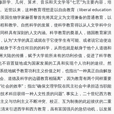
修辞学、几何、算术、音乐和天文学等“七艺”为主要内容，培
世以来，这种教育理想是以自由教育（liberal education
的英国生物学家赫胥黎首先将其定义为文理兼备的普通教育，以
课程和教学。自然科学的发展，使科学教育得以从人文学科中分
它同样具有深刻的人文内涵。科学教育的奠基人，德国教育家洪
，认为“大学的真正成就在于它使学生有可能、或者说它迫使迫
全献身于不含任何目的的科学，从而也就是献身于他个人道德和
美洲大陆的传播，赋予大学前所未有的功利价值，促进了科学教
也不容置疑地成为国家发展的工具和实现个人功利的途径。然
系统地赋予教育功利主义价值之时，也指出“一种真正自由解放
会、道德及科学的边疆教育相隔离”，因为教育有两个同样重要
“社会的效率”；指出“确保文理学院在民主社会中承担适当职能
技术科目获得一种人文性质的问题”. 事实上，二十世纪西方教
文主义与功利主义不断冲突、校正、互为制衡的此起彼伏的二重
国在清末引进西学和西方教育，虽有富国强兵的急切动机，以发展