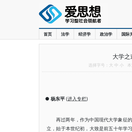
首页
法学
经济学
政治学
国际
大学之
选择字号：
大
中
小
本文
●
杨东平
(
进入专栏
)
再过两年，作为中国现代大学象征
立，始于本世纪初，大致是前五十年学