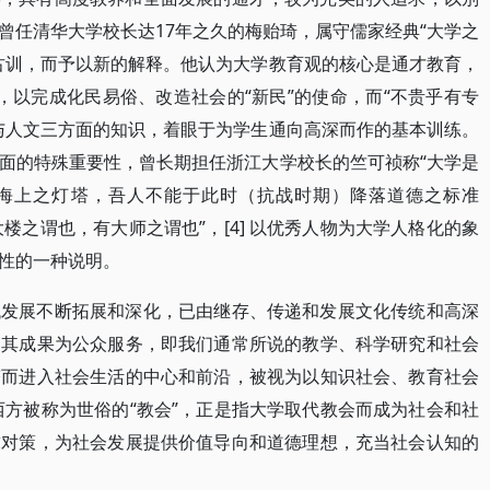
曾任清华大学校长达17年之久的梅贻琦，属守儒家经典“大学之
古训，而予以新的解释。他认为大学教育观的核心是通才教育，
练，以完成化民易俗、改造社会的“新民”的使命，而“不贵乎有专
与人文三方面的知识，着眼于为学生通向高深而作的基本训练。
面的特殊重要性，曾长期担任浙江大学校长的竺可祯称“大学是
之海上之灯塔，吾人不能于此时（抗战时期）降落道德之标准
有大楼之谓也，有大师之谓也”，[4] 以优秀人物为大学人格化的象
性的一种说明。
代发展不断拓展和深化，已由继存、传递和发展文化传统和高深
用其成果为公众服务，即我们通常所说的教学、科学研究和社会
塔而进入社会生活的中心和前沿，被视为以知识社会、教育社会
在西方被称为世俗的“教会”，正是指大学取代教会而成为社会和社
求对策，为社会发展提供价值导向和道德理想，充当社会认知的