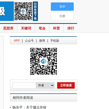
登录
注册
思想库
关键词
笔会
科普
排行
|
|
|
APP
公众号
微博
手机版
相同作者阅读
杨东平：关于撤点并校