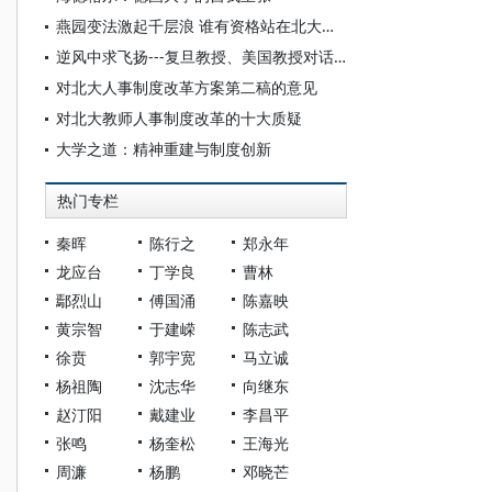
燕园变法激起千层浪 谁有资格站在北大讲台
逆风中求飞扬---复旦教授、美国教授对话北大改革方案
对北大人事制度改革方案第二稿的意见
对北大教师人事制度改革的十大质疑
大学之道：精神重建与制度创新
热门专栏
秦晖
陈行之
郑永年
龙应台
丁学良
曹林
鄢烈山
傅国涌
陈嘉映
黄宗智
于建嵘
陈志武
徐贲
郭宇宽
马立诚
杨祖陶
沈志华
向继东
赵汀阳
戴建业
李昌平
张鸣
杨奎松
王海光
周濂
杨鹏
邓晓芒