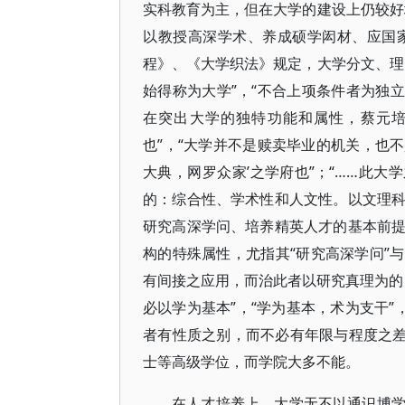
实科教育为主，但在大学的建设上仍较好
以教授高深学术、养成硕学闳材、应国家需
程》、《大学织法》规定，大学分文、理
始得称为大学”，“不合上项条件者为独立
在突出大学的独特功能和属性，蔡元培
也”，“大学并不是赎卖毕业的机关，也不
大典，网罗众家’之学府也”；“……此大
的：综合性、学术性和人文性。以文理
研究高深学问、培养精英人才的基本前
构的特殊属性，尤指其“研究高深学问”与
有间接之应用，而治此者以研究真理为的，
必以学为基本”，“学为基本，术为支干”，
者有性质之别，而不必有年限与程度之差”
士等高级学位，而学院大多不能。
在人才培养上，大学无不以通识博