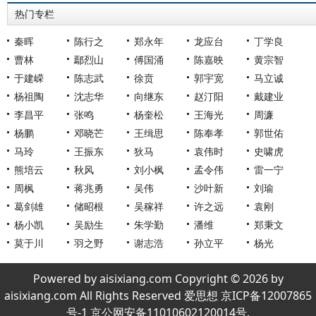
热门专栏
秦晖
陈行之
郑永年
龙应台
丁学良
曹林
鄢烈山
傅国涌
陈嘉映
黄宗智
于建嵘
陈志武
徐贲
郭宇宽
马立诚
杨祖陶
沈志华
向继东
赵汀阳
戴建业
李昌平
张鸣
杨奎松
王海光
周濂
杨鹏
邓晓芒
王缉思
陈奉孝
郭世佑
马玲
王振东
狄马
袁伟时
史啸虎
熊培云
秋风
刘小枫
孟令伟
雷一宁
周枫
蒋兆勇
吴伟
沙叶新
刘瑜
葛剑雄
储昭根
吴稼祥
许之远
袁刚
杨小凯
吴励生
朱学勤
潘维
郑秉文
莫于川
羽之野
谢志浩
孙立平
杨光
Powered by aisixiang.com Copyright © 2026 by
aisixiang.com All Rights Reserved 爱思想 京ICP备12007865
号-1 京公网安备11010602120014号.