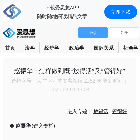
下载爱思想APP
立即下载
随时随地阅读精品文章
登录
注册
首页
法学
经济学
政治学
国际关系
社会学
赵振华：怎样做到既“放得活”又“管得好”
选择字号：
大
中
小
本文共阅读 2252 次 更新时间：
2026-03-01 17:08
进入专题：
放得活
管得好
●
赵振华
(
进入专栏
)