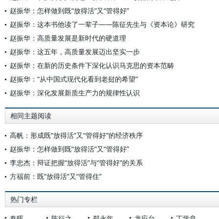
赵振华：怎样做到既“放得活”又“管得好”
赵振华：这本书他读了一辈子——陈征先生与《资本论》研究
赵振华：高质量发展是新时代的硬道理
赵振华：这五年，高质量发展迈出坚实一步
赵振华：在新的历史条件下深化认识马克思的资本范畴
赵振华：“从中国式现代化看到老挝的希望”
赵振华：深化发展新质生产力的规律性认识
相同主题阅读
高帆：形成既“放得活”又“管得好”的经济秩序
赵振华：怎样做到既“放得活”又“管得好”
李忠杰：辩证把握“放得活”与“管得好”的关系
方福前：既“放得活”又“管得住”
热门专栏
秦晖
陈行之
郑永年
龙应台
丁学良