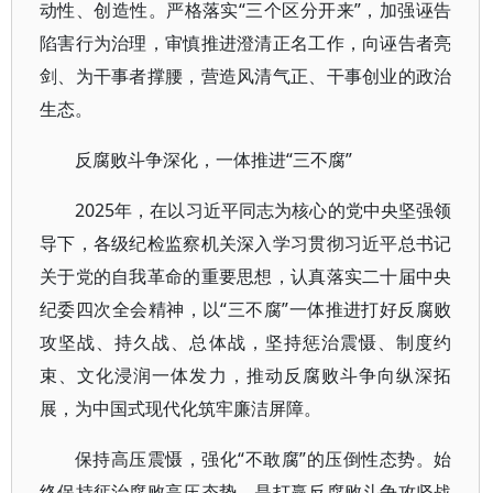
动性、创造性。严格落实“三个区分开来”，加强诬告
陷害行为治理，审慎推进澄清正名工作，向诬告者亮
剑、为干事者撑腰，营造风清气正、干事创业的政治
生态。
反腐败斗争深化，一体推进“三不腐”
2025年，在以习近平同志为核心的党中央坚强领
导下，各级纪检监察机关深入学习贯彻习近平总书记
关于党的自我革命的重要思想，认真落实二十届中央
纪委四次全会精神，以“三不腐”一体推进打好反腐败
攻坚战、持久战、总体战，坚持惩治震慑、制度约
束、文化浸润一体发力，推动反腐败斗争向纵深拓
展，为中国式现代化筑牢廉洁屏障。
保持高压震慑，强化“不敢腐”的压倒性态势。始
终保持惩治腐败高压态势，是打赢反腐败斗争攻坚战