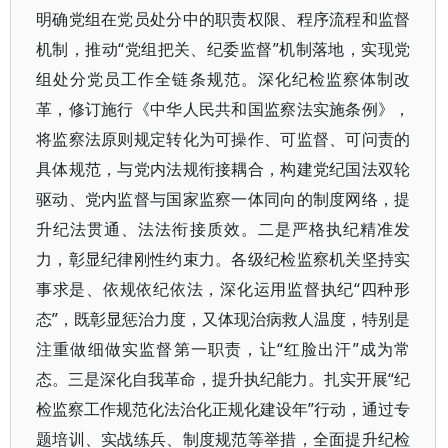
明确党组在党员处分中的职责权限、程序流程和监督
机制，推动“党组把关、纪委监督”机制落地，实现党
组处分党员工作全链条规范。深化纪检监察体制改
革，修订施行《中华人民共和国监察法实施条例》，
将监察法原则规定转化为可操作、可监督、可问责的
具体规范，与党内法规衔接耦合，构建党纪国法双轮
驱动、党内监督与国家监察一体同向的制度网络，提
升纪法贯通、法法衔接质效。二是严格执纪精准发
力，彰显纪律刚性约束力。各级纪检监察机关坚持实
事求是、依规依纪依法，深化运用监督执纪“四种形
态”，既彰显惩治力度，又体现治病救人温度，特别是
注重做细做实监督第一职责，让“红脸出汗”成为常
态。三是深化自我革命，提升执纪能力。扎实开展“纪
检监察工作规范化法治化正规化建设年”行动，通过专
题培训、实战练兵、制度规范等举措，全面提升纪检