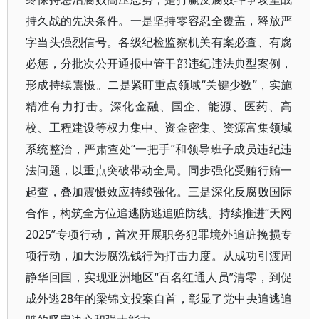
持久战的先决条件。一是坚持零容忍全覆盖，释放严
字当头强烈信号。各级纪检监察机关有案必查、有腐
必惩，分批次公开通报中管干部违纪违法典型案例，
形成持续震慑。二是紧盯重点领域“关键少数”，实施
精准有力打击。深化金融、国企、能源、医药、高
校、工程建设等权力集中、资金密集、资源富集领域
系统整治，严肃查处“一把手”和领导班子成员违纪违
法问题，以重点突破带动全局。同步强化受贿行贿一
起查，叠加震慑效应持续强化。三是深化反腐败国际
合作，构筑全方位追逃防逃追赃防线。持续推进“天网
2025”专项行动，首次开展职务犯罪境外追赃挽损专
项行动，加大涉腐洗钱行为打击力度。从成功引渡周
静华回国，实现亚洲地区“百名红通人员”清零，到促
成外逃28年的梁锦文投案自首，彰显了党中央追逃追