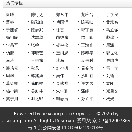
热门专栏
秦晖
陈行之
郑永年
龙应台
丁学良
曹林
鄢烈山
傅国涌
陈嘉映
黄宗智
于建嵘
陈志武
徐贲
郭宇宽
马立诚
杨祖陶
沈志华
向继东
赵汀阳
戴建业
李昌平
张鸣
杨奎松
王海光
周濂
杨鹏
邓晓芒
王缉思
陈奉孝
郭世佑
马玲
王振东
狄马
袁伟时
史啸虎
熊培云
秋风
刘小枫
孟令伟
雷一宁
周枫
蒋兆勇
吴伟
沙叶新
刘瑜
葛剑雄
储昭根
吴稼祥
许之远
袁刚
杨小凯
吴励生
朱学勤
潘维
郑秉文
莫于川
羽之野
谢志浩
孙立平
杨光
Powered by aisixiang.com Copyright © 2026 by
aisixiang.com All Rights Reserved 爱思想 京ICP备12007865
号-1 京公网安备11010602120014号.