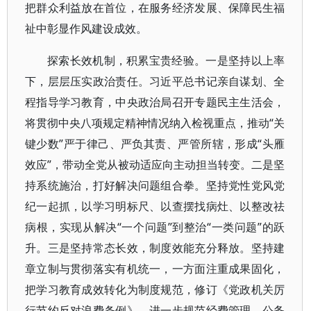
把群众利益放在首位，在服务经济发展、保障民生福
祉中彰显作风建设成效。
探索长效机制，积累宝贵经验。一是坚持以上率
下，层层压实政治责任。习近平总书记亲自谋划、全
程指导学习教育，中央政治局召开专题民主生活会，
将贯彻中央八项规定精神情况纳入检视重点，推动“关
键少数”严于律己、严负其责、严管所辖，形成“头雁
效应”，带动全党从被动适应向主动担当转变。二是坚
持系统施治，打好解决问题组合拳。坚持党性党风党
纪一起抓，以学习明标尺、以查摆找病灶、以整改祛
病根，实现从解决“一个问题”到整治“一类问题”的跃
升。三是坚持常态长效，制度效能充分释放。坚持建
章立制与贯彻落实有机统一，一方面注重成果固化，
把学习教育成效转化为制度规范，修订《党政机关厉
行节约反对浪费条例》，进一步规范经费管理、公务