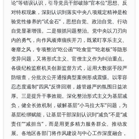
论”等错误认识，引导党员干部破除“官本位”思想、反
对特权现象，深刻认识到落实中央八项规定精神是检
验党性修养的“试金石”，思想自觉、政治自觉、行动
自觉显著增强。二是狠抓问题整治。党中央以刀刃向
内的勇气，向作风顽瘴痼疾开刀，既紧盯享乐主义、
奢靡之风，专项整治“吃公函”“吃食堂”“吃老板”等隐形
变异问题，又将形式主义、官僚主义作为纠治重点。
各级纪检监察机关创新监督方式，运用大数据手段严
防细查，分批次公开通报典型案例形成震慑。以零容
忍态度遏制“四风”反弹回潮，越管越严的氛围日益浓
厚。三是提升干事效能。深化整治形式主义为基层减
负，健全长效机制，破解基层“小马拉大车”问题，为
基层松绑赋能，让基层干部深刻认识到“减负”不是“减
责任”“减担当”，而是用更多精力服务群众、推动发
展。各地区各部门将作风建设与中心工作深度融合，