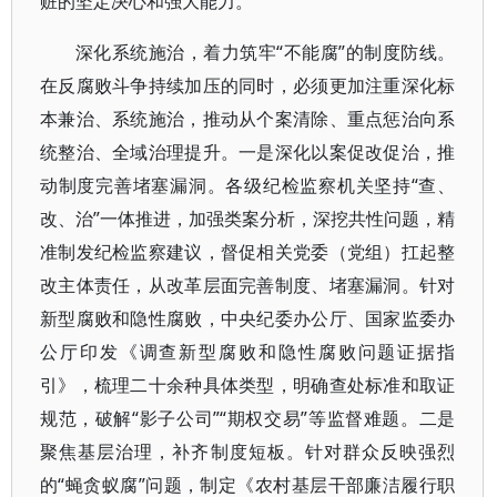
赃的坚定决心和强大能力。
深化系统施治，着力筑牢“不能腐”的制度防线。
在反腐败斗争持续加压的同时，必须更加注重深化标
本兼治、系统施治，推动从个案清除、重点惩治向系
统整治、全域治理提升。一是深化以案促改促治，推
动制度完善堵塞漏洞。各级纪检监察机关坚持“查、
改、治”一体推进，加强类案分析，深挖共性问题，精
准制发纪检监察建议，督促相关党委（党组）扛起整
改主体责任，从改革层面完善制度、堵塞漏洞。针对
新型腐败和隐性腐败，中央纪委办公厅、国家监委办
公厅印发《调查新型腐败和隐性腐败问题证据指
引》，梳理二十余种具体类型，明确查处标准和取证
规范，破解“影子公司”“期权交易”等监督难题。二是
聚焦基层治理，补齐制度短板。针对群众反映强烈
的“蝇贪蚁腐”问题，制定《农村基层干部廉洁履行职