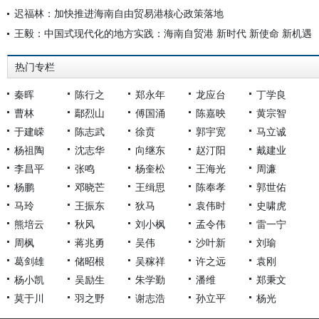
迟福林：加快推进海南自由贸易港核心政策落地
王毅：中国式现代化的地方实践：海南自贸港 新时代 新使命 新机遇
热门专栏
秦晖
陈行之
郑永年
龙应台
丁学良
曹林
鄢烈山
傅国涌
陈嘉映
黄宗智
于建嵘
陈志武
徐贲
郭宇宽
马立诚
杨祖陶
沈志华
向继东
赵汀阳
戴建业
李昌平
张鸣
杨奎松
王海光
周濂
杨鹏
邓晓芒
王缉思
陈奉孝
郭世佑
马玲
王振东
狄马
袁伟时
史啸虎
熊培云
秋风
刘小枫
孟令伟
雷一宁
周枫
蒋兆勇
吴伟
沙叶新
刘瑜
葛剑雄
储昭根
吴稼祥
许之远
袁刚
杨小凯
吴励生
朱学勤
潘维
郑秉文
莫于川
羽之野
谢志浩
孙立平
杨光