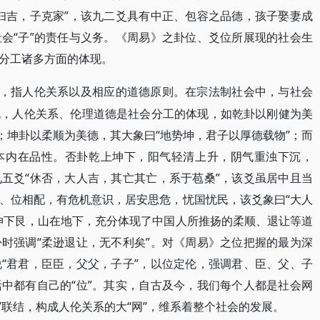
妇吉，子克家”，该九二爻具有中正、包容之品德，孩子娶妻成
会“子”的责任与义务。《周易》之卦位、爻位所展现的社会生
分工诸多方面的体现。
者，指人伦关系以及相应的道德原则。在宗法制社会中，与社会
说，人伦关系、伦理道德是社会分工的体现，如乾卦以刚健为美
；坤卦以柔顺为美德，其大象曰“地势坤，君子以厚德载物”；而
本内在品性。否卦乾上坤下，阳气轻清上升，阴气重浊下沉，
五爻“休否，大人吉，其亡其亡，系于苞桑”，该爻虽居中且当
、位相配，有危机意识，居安思危，忧国忧民，该爻象曰“大人
坤下艮，山在地下，充分体现了中国人所推扬的柔顺、退让等道
时强调“柔逊退让，无不利矣”。对《周易》之位把握的最为深
“君君，臣臣，父父，子子”，以位定伦，强调君、臣、父、子
中都有自己的“位”。其实，自古及今，我们每个人都是社会网
点”联结，构成人伦关系的大“网”，维系着整个社会的发展。