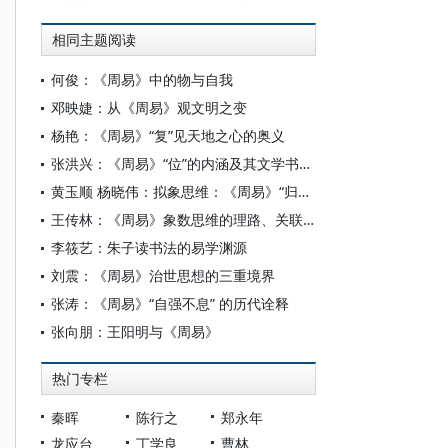
相同主题阅读
何俊：《周易》中的物与自我
邓映婕：从《周易》观文明之变
杨艳：《周易》“复”见天地之心的奥义
张洪兴：《周易》“位”的内涵及其文学书写特征
黄玉顺 杨晓伟：拟象思维：《周易》“归纳‒演绎”的类比特质——《易传》“象”观念的认识论分析
王传林：《周易》象数思维的理路、关联与启示
李筱艺：朱子读书法的易学渊源
刘震：《周易》治世思想的三重境界
张涛：《周易》“自强不息” 的历代诠释
张向朋：王阳明与《周易》
热门专栏
秦晖
陈行之
郑永年
龙应台
丁学良
曹林