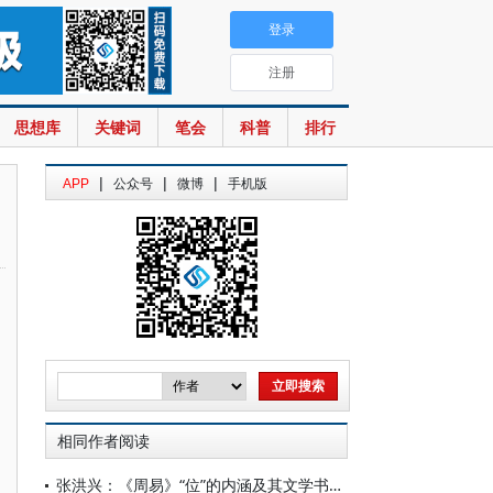
登录
注册
思想库
关键词
笔会
科普
排行
|
|
|
APP
公众号
微博
手机版
相同作者阅读
张洪兴：《周易》“位”的内涵及其文学书写特征