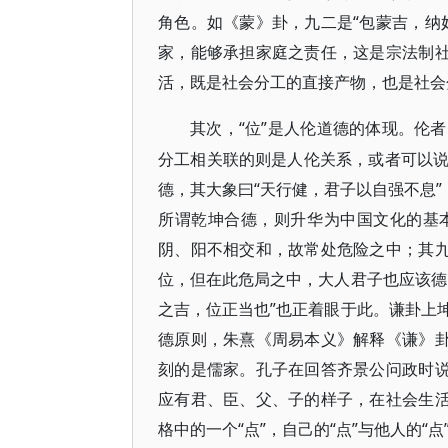
角色。如《蒙》卦，九二是“包蒙吉，纳
家，能够承担家庭之责任，这是宗法制社
活，既是社会分工的直接产物，也是社会
“位”是人伦道德的体现。伦
其次，
分工相关联的则是人伦关系，或者可以
德，其大象曰“天行健，君子以自强不息”
所谓乾坤合德，则升华为中国文化的基
阴、阳不相交和，故常处危险之中；其九
位，但在此危局之中，大人君子也应该德
之吉，位正当也”也正着眼于此。谦卦上
德原则，朱熹《周易本义》解释《谦》卦
刻的是儒家。孔子在回答齐景公问政时说
应有君、臣、父、子的样子，在社会生活
格中的一个“点”，自己的“点”与他人的“