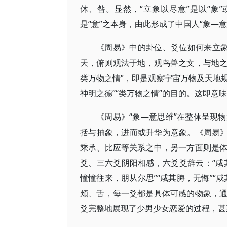
休、咎。显然，“立象以尽意”是以“象”
是“意”之本身，由此形成了中国人“象—
《周易》中的卦位、爻位如何来立
天，俯则观法于地，观鸟兽之文，与地
类万物之情”，即是观察宇宙万物及天地规
神明之德”“类万物之情”的目的。这即
“象—意思维”在整体呈现
《周易》
括与抽象，进而或升华为意象。《周易》
乘承、比应等关系之中，另一方面则是
爻、三六爻阴阳相感，六爻爻辞云：“咸其
憧憧往来，朋从尔思”“咸其脢，无悔”“
颊、舌，每一爻都是具体可感的物象，
爻完整地展现了少男少女恋爱的过程，甚