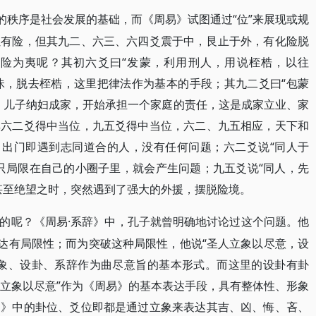
好的秩序是社会发展的基础，而《周易》试图通过“位”来展现或规
虽有险，但其九二、六三、六四爻震于中，艮止于外，有化险脱
化险为夷呢？其初六爻曰“发蒙，利用刑人，用说桎梏，以往
蒙昧，脱去桎梏，这里把律法作为基本的手段；其九二爻曰“包蒙
，儿子纳妇成家，开始承担一个家庭的责任，这是成家立业、家
其六二爻得中当位，九五爻得中当位，六二、九五相应，天下和
，出门即遇到志同道合的人，没有任何问题；六二爻说“同人于
只局限在自己的小圈子里，就会产生问题；九五爻说“同人，先
甚至绝望之时，突然遇到了强大的外援，摆脱险境。
·系辞》中，孔子就曾明确地讨论过这个问题。他
的呢？《周易
表达有局限性；而为突破这种局限性，他说“圣人立象以尽意，设
立象、设卦、系辞作为曲尽意旨的基本形式。而这里的设卦有卦
“立象以尽意”作为《周易》的基本表达手段，具有整体性、形象
易》中的卦位、爻位即都是通过立象来表达其吉、凶、悔、吝、