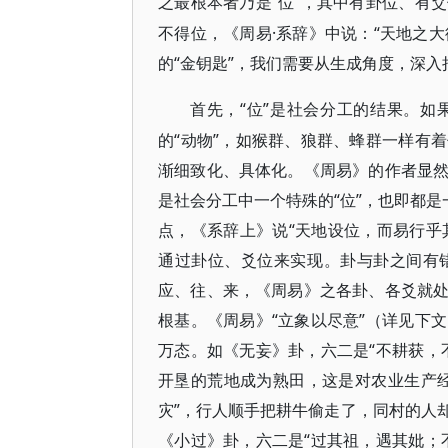
“位”，其中有卦位、有
之最根本者乃是
不得位，《周易·系辞》中说：“天地之大
的“金钥匙”，我们需要从生成角度，深
“位”是社会分工的结果。
首先，
的“动物”，如猴群、狼群、蜂群一样有
渐细致化、具体化。《周易》的作者显
是社会分工中一个特殊的“位”，也即都是
点，《系辞上》说“天地设位，而易行乎其
通过卦位、爻位来实现。卦与卦之间有
应、往、来，《周易》之各卦、各爻就
根基。《周易》“立象以尽意”（详见下
万态。如《无妄》卦，六二是“不耕获，
开垦的荒地成为熟田，这是对农业生产
灾”，行人顺手把耕牛偷走了，同村的人
《小过》卦，六二是“过其祖，遇其妣；