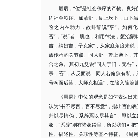
“位”是社会秩序的产物。良
最后，
约社会秩序。如蒙卦，艮上坎下，山下
险之内在动力，故卦辞说“亨”。如何
吝”，“说”者，脱也；利用律法，惩治
吉，纳妇吉，子克家”，从家庭角度来说
族传承的关节点。同人卦，乾上离下，
合之象。其初九爻说“同人于门，无咎”
宗，吝”，从反面说，同人若偏狭有私，
号啕而后笑，大师克相遇”，在陷入险境
《周易》中位的观念是如何表达出来
认为“书不尽言，言不尽意”，指出言的
卦以尽情伪，系辞焉以尽其言”，即以
象，“系辞”则有诸象纷呈，所以我们可把
性、描述性、关联性等基本特征。《周