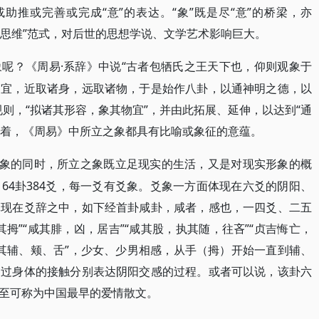
或助推或完善或完成“意”的表达。“象”既是尽“意”的桥梁，亦
意思维”范式，对后世的思想学说、文学艺术影响巨大。
·系辞》中说“古者包牺氏之王天下也，仰则观象于
象呢？《周易
之宜，近取诸身，远取诸物，于是始作八卦，以通神明之德，以
则，“拟诸其形容，象其物宜”，并由此拓展、延伸，以达到“通
意味着，《周易》中所立之象都具有比喻或象征的意蕴。
物象的同时，所立之象既立足现实的生活，又是对现实形象的概
64卦384爻，每一爻有爻象。爻象一方面体现在六爻的阴阳、
体现在爻辞之中，如下经首卦咸卦，咸者，感也，一四爻、二五
拇”“咸其腓，凶，居吉”“咸其股，执其随，往吝”“贞吉悔亡，
咸其辅、颊、舌”，少女、少男相感，从手（拇）开始一直到辅、
通过身体的接触分别表达阴阳交感的过程。或者可以说，该卦六
至可称为中国最早的爱情散文。