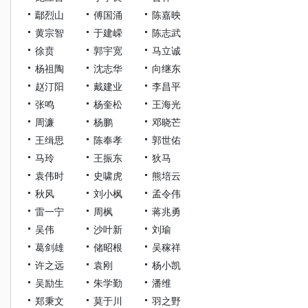
鄢烈山
傅国涌
陈嘉映
黄宗智
于建嵘
陈志武
徐贲
郭宇宽
马立诚
杨祖陶
沈志华
向继东
赵汀阳
戴建业
李昌平
张鸣
杨奎松
王海光
周濂
杨鹏
邓晓芒
王缉思
陈奉孝
郭世佑
马玲
王振东
狄马
袁伟时
史啸虎
熊培云
秋风
刘小枫
孟令伟
雷一宁
周枫
蒋兆勇
吴伟
沙叶新
刘瑜
葛剑雄
储昭根
吴稼祥
许之远
袁刚
杨小凯
吴励生
朱学勤
潘维
郑秉文
莫于川
羽之野