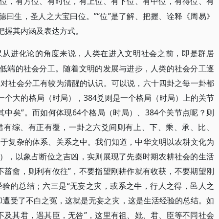
爻位，有方位、有时位，有上位、有下位、有中位，有得位、有
德曰生，圣人之大宝曰位。”“位”是了解、把握、诠释《周易》
入把握其内涵及表达方式。
如果从进化论的角度来说，人类在进入文明社会之前，即是群居
着低端的社会分工。随着文明的发展与进步，人类的社会分工逐
然对社会分工有较为清醒的认识。可以说，六十四卦之每一卦都
一个大的格局（时局），384爻则是一个格局（时局）上的关节
中矣”。而如何体现64个格局（时局）、384个关节点呢？则
错有综、有正有覆，一卦之六爻间则有上、下、乘、承、比、
处于复杂的体系、关系之中。我们知道，中华文明以农耕文化为
文），以象占断位之吉凶，实则展现了先秦时期农耕社会的生活
不菑畬，则利有攸往”，不要指望刚耕作就有收获，不要期望刚
经验的总结；六三是“无妄之灾，或系之牛，行人之得，邑人之
却遭受了不白之冤，这就是无妄之灾，这是生活经验的总结。如
不及其君，遇其臣，无咎”，这里有祖、妣、君、臣等不同社会