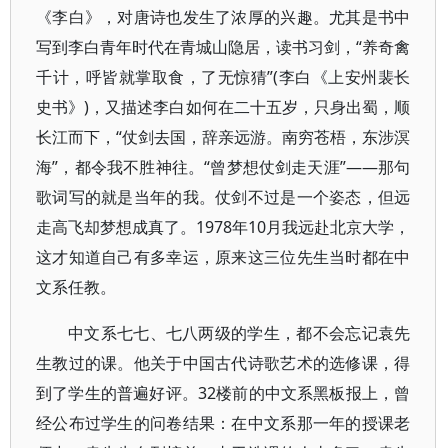
《李白》，对唐诗也发生了浓厚的兴趣。尤其是书中
写到李白青年时代在青城山隐居，读书习剑，“养奇禽
千计，呼皆就掌取食，了无惊猜”(李白《上安州裴长
史书》)，又描述李白如何在二十五岁，只身出蜀，顺
长江而下，“仗剑去国，辞亲远游。南穷苍梧，东涉溟
海”，都令我不胜神往。“曾梦想仗剑走天涯”——那句
歌词写的就是当年的我。仗剑不过是一个姿态，但远
走高飞却梦想成真了。1978年10月我远赴北京大学，
这才知道自己有多幸运，原来这三位先生当时都在中
文系任教。
中文系七七、七八两级的学生，都不会忘记袁先
生教过的课。他关于中国古代诗歌艺术的选修课，得
到了学生的普遍好评。32楼前的中文系黑板报上，曾
经公布过学生的问卷结果：在中文系那一年的授课老