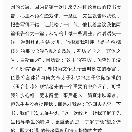
园的公寓。因为是第一次听袁先生评论自己的读书报
告，心里不免有些紧张。一见面，先生就告诉我说，
报告写得不错，让我松了一口气。他接着建议我把两
篇报告合为一篇，从结构上做一些调整。然后话头一
转，说别处也有待改进。他指着我引用《梁书·徐摛
传》的那段文字“摛之文既别，春坊尽学之。宫体之
号，自斯而起”，问我说：“这里的‘春坊’，你查过了没
有?”所谓“春坊”，即梁简文帝太子当时所在的春宫，
也是将宫体诗与简文帝太子和徐摛之子徐陵编撰的
《玉台新咏》联结起来的一个重要的中介环节。可惜
我年少心粗，竟未留意，事后想来，简直难以原谅。
但先生并没有批评我，而是对我说：“你回去先查一下
书，我们下次见面再谈。”这一次经历，让我了解了先
生指导学生的特点，更重要的是，了解了他“望之俨
然，即之也温”的长者风度和待人接物的方式。