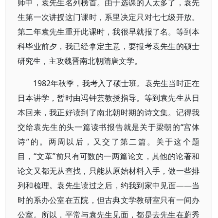
师中，袁先生名列榜首。由于选课的人太多了，袁先
生第一次讲授这门课时，系里决定只对七七级开放。
第二年袁先生重开此课时，我很早就报了名。等到本
科毕业前夕，我已经拿定主意，要报考袁先生的硕士
研究生，主攻魏晋南北朝隋唐文学。
1982年秋季，我考入了硕士班。袁先生当时正在
日本讲学，暂时由冯钟芸教授指导。等到袁先生从日
本回来，我正好读到了南北朝时期的诗文集。记得我
交给袁先生的头一篇读书报告就是关于梁朝的“宫体
诗”的。两周以后，又交了第二篇。关于这个题
目，“文革”前只有可数的一两篇论文，其他的论著和
论文又都无从查找，只能从原始材料入手，做一些排
列和梳理。袁先生读过之后，约我到家中见面——当
时的系办公室在五院，但古典文学教研室只有一间办
公室。所以，平常与袁先生见面，都是去先生在蔚秀