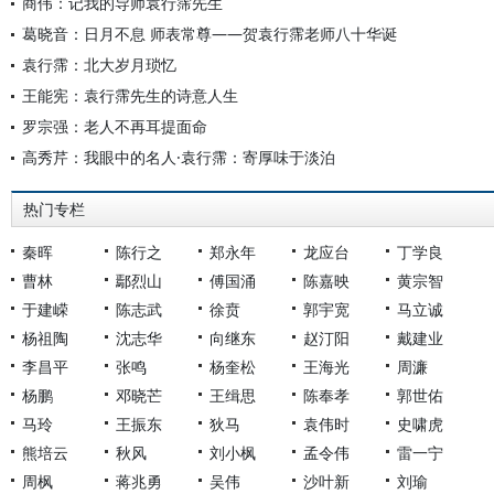
商伟：记我的导师袁行霈先生
葛晓音：日月不息 师表常尊——贺袁行霈老师八十华诞
袁行霈：北大岁月琐忆
王能宪：袁行霈先生的诗意人生
罗宗强：老人不再耳提面命
高秀芹：我眼中的名人·袁行霈：寄厚味于淡泊
热门专栏
秦晖
陈行之
郑永年
龙应台
丁学良
曹林
鄢烈山
傅国涌
陈嘉映
黄宗智
于建嵘
陈志武
徐贲
郭宇宽
马立诚
杨祖陶
沈志华
向继东
赵汀阳
戴建业
李昌平
张鸣
杨奎松
王海光
周濂
杨鹏
邓晓芒
王缉思
陈奉孝
郭世佑
马玲
王振东
狄马
袁伟时
史啸虎
熊培云
秋风
刘小枫
孟令伟
雷一宁
周枫
蒋兆勇
吴伟
沙叶新
刘瑜