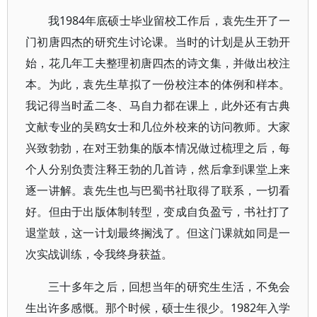
我1984年底硕士毕业留校工作后，袁先生开了一
门初唐四杰的研究生讨论课。当时的计划是从王勃开
始，花几年工夫整理初唐四杰的诗文集，并做出校注
本。为此，袁先生草拟了一份校注本的体例和样本。
我记得当时孟二冬、马自力都在课上，此外还有古典
文献专业的吴鸥女士和几位外校来的访问教师。大家
兴致勃勃，在对王勃集的版本情况做过梳理之后，每
个人分别负责注释王勃的几首诗，然后拿到课堂上来
逐一讲解。袁先生也与巴蜀书社取得了联系，一切看
好。但由于出版体制转型，变成自负盈亏，书社打了
退堂鼓，这一计划最终搁浅了。但这门课就如同是一
次实战训练，令我终身获益。
三十多年之后，回想当年的研究生生活，不免会
生出许多感慨。那个时候，硕士生很少。1982年入学