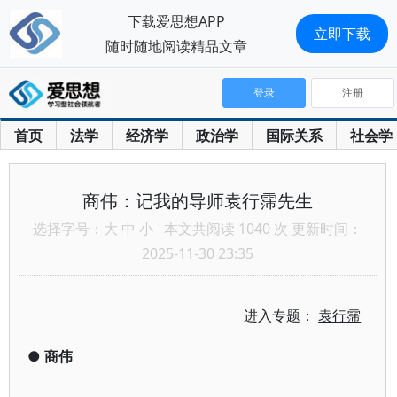
下载爱思想APP
立即下载
随时随地阅读精品文章
登录
注册
首页
法学
经济学
政治学
国际关系
社会学
商伟：记我的导师袁行霈先生
选择字号：
大
中
小
本文共阅读 1040 次 更新时间：
2025-11-30 23:35
进入专题：
袁行霈
●
商伟