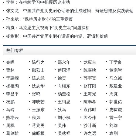
李楠：在持续学习中把握历史主动
张文龙：中国共产党历史耐心话语的生成逻辑、辩证思维及实践表达
孙来斌：“保持历史耐心”的三重意蕴
梅岚：马克思主义视阈下“历史主动”问题探析
杨彬彬：中国共产党历史耐心话语的内涵、逻辑和价值
热门专栏
秦晖
陈行之
郑永年
龙应台
丁学良
曹林
鄢烈山
傅国涌
陈嘉映
黄宗智
于建嵘
陈志武
徐贲
郭宇宽
马立诚
杨祖陶
沈志华
向继东
赵汀阳
戴建业
李昌平
张鸣
杨奎松
王海光
周濂
杨鹏
邓晓芒
王缉思
陈奉孝
郭世佑
马玲
王振东
狄马
袁伟时
史啸虎
熊培云
秋风
刘小枫
孟令伟
雷一宁
周枫
蒋兆勇
吴伟
沙叶新
刘瑜
葛剑雄
储昭根
吴稼祥
许之远
袁刚