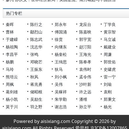
热门专栏
秦晖
陈行之
郑永年
龙应台
丁学良
曹林
鄢烈山
傅国涌
陈嘉映
黄宗智
于建嵘
陈志武
徐贲
郭宇宽
马立诚
杨祖陶
沈志华
向继东
赵汀阳
戴建业
李昌平
张鸣
杨奎松
王海光
周濂
杨鹏
邓晓芒
王缉思
陈奉孝
郭世佑
马玲
王振东
狄马
袁伟时
史啸虎
熊培云
秋风
刘小枫
孟令伟
雷一宁
周枫
蒋兆勇
吴伟
沙叶新
刘瑜
葛剑雄
储昭根
吴稼祥
许之远
袁刚
杨小凯
吴励生
朱学勤
潘维
郑秉文
莫于川
羽之野
谢志浩
孙立平
杨光
Powered by aisixiang.com Copyright © 2026 by
aisixiang.com All Rights Reserved 爱思想 京ICP备12007865