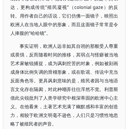
达，更构成传统“殖民凝视”（colonial gaze）的反
转。用作者自己的话说，它们仿佛一面镜子，映照出
欧洲人在当地人眼中的形象，而且这面镜子常常是令
人捧腹的“哈哈镜”。
事实证明，欧洲人远非如其自诩的那般受人尊重
或畏惧，反而随着时间的推移，其弱点与怪癖被当地
艺术家敏锐捕捉，成为讽刺挖苦的对象，例如被刻画
成身体比例失调的滑稽形象，或在歌谣、传说中充当
反面角色等。更具讽刺意味的是，殖民者因与当地语
言文化存在隔阂，对此种嘲弄往往浑然不觉。利普斯
借此尖锐批判了人类学研究中根深蒂固的欧洲中心主
义。在他看来，土著艺术充满了幽默感和丰富的创造
力，相较于欧洲文明毫不逊色，人们只是习惯性地忽
略了被殖民者的声音。