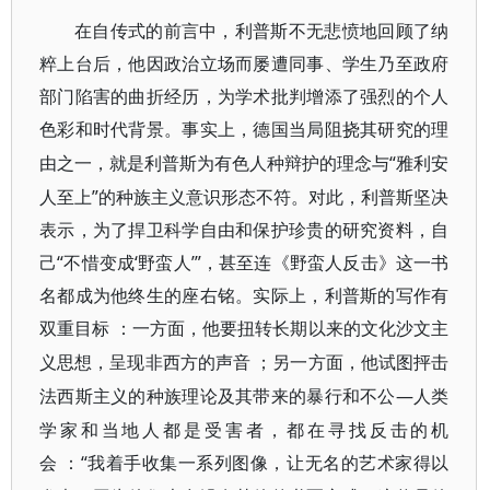
在自传式的前言中，利普斯不无悲愤地回顾了纳
粹上台后，他因政治立场而屡遭同事、学生乃至政府
部门陷害的曲折经历，为学术批判增添了强烈的个人
色彩和时代背景。事实上，德国当局阻挠其研究的理
“雅利安
由之一，就是利普斯为有色人种辩护的理念与
人至上”的种族主义意识形态不符。对此，利普斯坚决
表示，为了捍卫科学自由和保护珍贵的研究资料，自
己“不惜变成‘野蛮人’”，甚至连《野蛮人反击》这一书
名都成为他终生的座右铭。实际上，利普斯的写作有
双重目标
：一方面，他要扭转长期以来的文化沙文主
义思想，呈现非西方的声音
；另一方面，他试图抨击
—人类
法西斯主义的种族理论及其带来的暴行和不公
学家和当地人都是受害者，都在寻找反击的机
会
“我着手收集一系列图像，让无名的艺术家得以
：