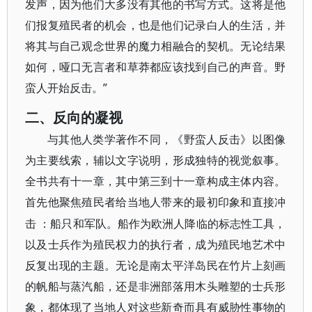
发声，因为他们大多没有其他的书写方式。这将是他
们报复殖民者的机会，也是他们记录白人的生活，并
将其与自己观念世界的魔力相融合的契机。无论结果
如何，哑口无言者和草莽都应该找到自己的声音。野
蛮人开始反击。”
二、反向的凝视
与其他人类学著作不同，《野蛮人反击》以图像
为主要线索，辅以文字说明，形成独特的视觉叙事。
全书共有十一章，其中第三到十一章构成主体内容。
首先他聚焦殖民者给当地人带来的最初印象和直接冲
击
：船只和军队。船作为欧洲人降临的标志性工具，
以及士兵作为殖民权力的执行者，成为殖民地艺术中
反复出现的主题。无论是南太平洋岛民在竹片上刻画
的帆船与蒸汽船，还是非洲部落用木头雕塑的士兵形
象，都体现了当地人对这些新奇而具有威胁性事物的