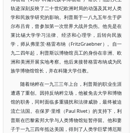
轨迹深刻反映了二十世纪欧洲时局的动荡及其对人类
学和民族学研究的影响。利普斯于一八九五年生于萨
尔布吕肯，曾参加第一次世界大战并负伤。他先是在
莱比锡大学学习法律、经济和心理学，后转向民族
学，师从弗里茨·格雷布纳（FritzGraebner）。自一
九二四年起，利普斯以博物馆员工的身份在非洲、欧
洲和美洲开展实地考察。他后来接替格雷布纳成为民
族学博物馆馆长，并在科隆大学任教。
随着纳粹在一九三三年上台，利普斯的职业生涯
遭遇了重创。因持反纳粹立场，他被免去大学和博物
馆的职务，同时面临多重骚扰和法律威胁，最终被迫
·里维（Paul Rivet）的支持下，利
流亡法国。在保罗
普斯在巴黎索邦大学与人类博物馆短暂停留。他和妻
子于一九三四年抵达美国，得到了人类学巨擘博厄斯