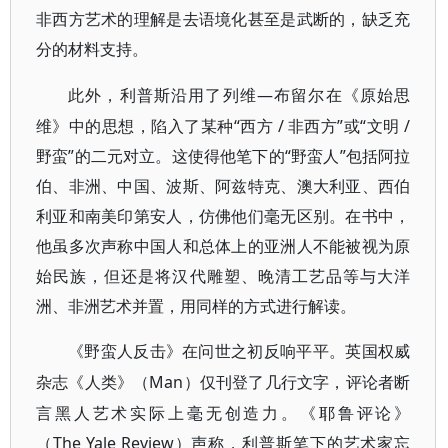
非西方艺术的理解是去语境化甚至是武断的，缺乏充
分的材料支持。
—布留尔在《原始思
此外，利普斯沿用了列维
维》中的思想，陷入了某种“西方 / 非西方”或“文明 /
野蛮”的二元对立。这使得他笔下的“野蛮人”包括阿拉
伯、非洲、中国、波斯、阿兹特克、澳大利亚、西伯
利亚和南美印第安人，仿佛他们毫无区别。在书中，
他虽多次声称中国人和总体上的亚洲人不能被视为原
始民族，但还是将汉代雕塑、晚清工艺品等与大洋
洲、非洲艺术并置，用同样的方式进行解读。
《野蛮人反击》在问世之初反响平平。英国权威
Man）仅刊登了几行文字，评论者断
杂志《人类》（
言黑人艺术实际上毫无创造力。《耶鲁评论》
（The Yale Review）声称，利普斯笔下的艺术家忘