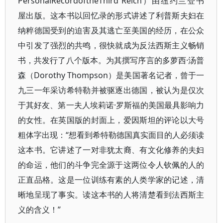
PersonalRecordoftheThird Reich）由纽约兰登书
屋出版。这本书以回忆录的形式讲述了利普斯夫妇在
纳粹德国受到的迫害及其逃亡至美国的经历，在公众
中引发了强烈的共鸣，很快就成为反法西斯主义畅销
书，共发行了八个版本。为其撰写序言的多萝西·汤普
森（Dorothy Thompson）是美国著名记者，曾于一
九三一年采访希特勒并被驱逐出德国，被认为是仅次
于其好友、第一夫人埃莉诺·罗斯福的美国最具影响力
的女性。在英国版的封面上，爱因斯坦的评论以大号
粗体字出现：“想看到希特勒德国真实面目的人必须读
这本书。它讲述了一对非犹太裔、有文化修养的夫妇
的命运，他们的斗争完全源于这两位令人钦佩的人的
正直品格。这是一位训练有素的人类学家的记述，清
晰地呈现了事实。读这本书的人将清楚看到法西斯主
义的含义！”