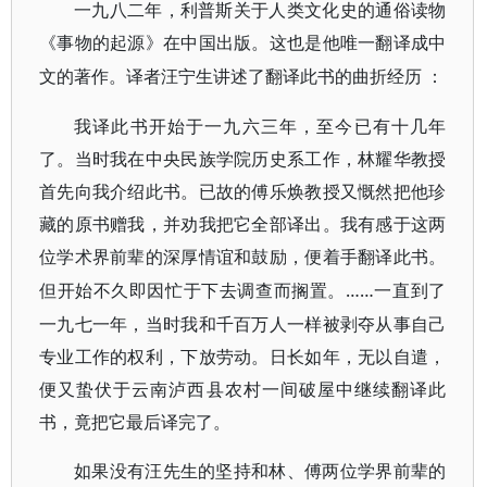
一九八二年，利普斯关于人类文化史的通俗读物
《事物的起源》在中国出版。这也是他唯一翻译成中
文的著作。译者汪宁生讲述了翻译此书的曲折经历
：
我译此书开始于一九六三年，至今已有十几年
了。当时我在中央民族学院历史系工作，林耀华教授
首先向我介绍此书。已故的傅乐焕教授又慨然把他珍
藏的原书赠我，并劝我把它全部译出。我有感于这两
位学术界前辈的深厚情谊和鼓励，便着手翻译此书。
……一直到了
但开始不久即因忙于下去调查而搁置。
一九七一年，当时我和千百万人一样被剥夺从事自己
专业工作的权利，下放劳动。日长如年，无以自遣，
便又蛰伏于云南泸西县农村一间破屋中继续翻译此
书，竟把它最后译完了。
如果没有汪先生的坚持和林、傅两位学界前辈的