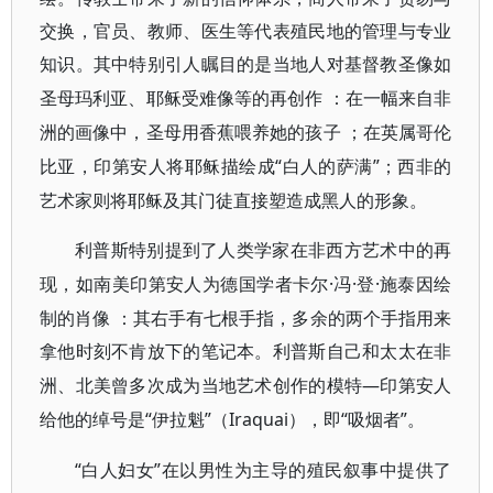
交换，官员、教师、医生等代表殖民地的管理与专业
知识。其中特别引人瞩目的是当地人对基督教圣像如
圣母玛利亚、耶稣受难像等的再创作
：在一幅来自非
洲的画像中，圣母用香蕉喂养她的孩子
；在英属哥伦
“白人的萨满”；西非的
比亚，印第安人将耶稣描绘成
艺术家则将耶稣及其门徒直接塑造成黑人的形象。
利普斯特别提到了人类学家在非西方艺术中的再
·冯·登·施泰因绘
现，如南美印第安人为德国学者卡尔
制的肖像
：其右手有七根手指，多余的两个手指用来
拿他时刻不肯放下的笔记本。利普斯自己和太太在非
—印第安人
洲、北美曾多次成为当地艺术创作的模特
给他的绰号是“伊拉魁”（Iraquai），即“吸烟者”。
“白人妇女”在以男性为主导的殖民叙事中提供了