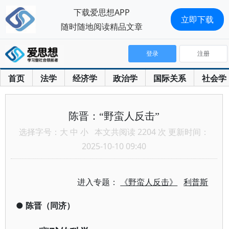
下载爱思想APP
立即下载
随时随地阅读精品文章
登录
注册
首页
法学
经济学
政治学
国际关系
社会学
陈晋：“野蛮人反击”
选择字号：
大
中
小
本文共阅读 2204 次 更新时间：
2025-10-10 09:40
进入专题：
《野蛮人反击》
利普斯
●
陈晋（同济）