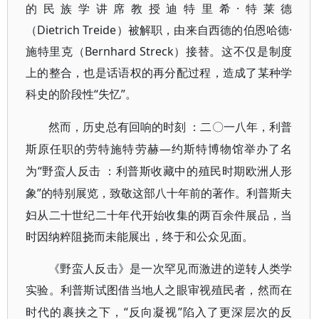
的民族学讲席教授迪特里希·特莱德
（Dietrich Treide）被解职，由来自西德的伯恩哈德·
施特里克（Bernhard Streck）接替。这不仅是制度
上的整合，也是话语权的再分配过程，造成了某种学
科史的阶段性“失忆”。
然而，历史总有回响的时刻
：二〇一八年，利普
—约斯特博物馆举办了名
斯原任职的劳特施特劳赫
为“野蛮人反击
：利普斯收藏中的殖民时期欧洲人形
”的特别展览，致敬这部八十年前的著作。利普斯夫
象
妇从二十世纪二十年代开始收集的两百余件展品，当
时因纳粹阻挠而未能展出，终于和公众见面。
《野蛮人反击》是一次罕见而激进的逆转人类学
实验。利普斯试图借当地人之眼审视殖民者，然而在
“反向凝视”陷入了更深层次的反
时代的裹挟之下，