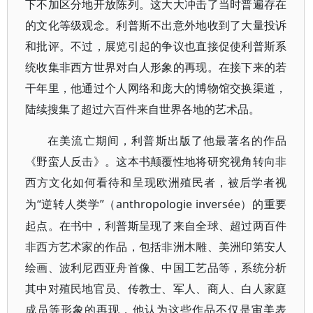
下不加区分地开放陈列。这大大冲击了当时普遍存在
的文化等级观念。利普斯不出意外地收到了大量投诉
和批评。不过，展览引起的争议也直接促使利普斯系
统收集非西方世界对白人形象的再现。在接下来的若
干年里，他通过个人网络和庞大的博物馆交换渠道，
陆续搜集了超过六百件来自世界各地的艺术品。
在美流亡期间，利普斯出版了他最著名的作品
《野蛮人反击》。这本书颠覆性地将研究视角转向非
西方文化如何看待和呈现欧洲殖民者，被后学者视
“逆转人类学”（anthropologie inversée）的重要
为
起点。在书中，利普斯呈现了来自全球、超过两百件
非西方艺术家的作品，包括非洲木雕、美洲印第安人
绘画、波利尼西亚舟首像、中国工艺品等，系统分析
其中对殖民地官员、传教士、军人、商人、白人家庭
成员等形象的再现，他认为这些作品不仅是审美表