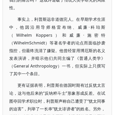
我们的痛苦吗？”这或许道破了传统人类学研究的局限
性。
事实上，利普斯远非道德完人。在早期学术生涯
·科珀斯
中，他因沿用导师格雷布纳、威廉
（Wilhelm Koppers）和威廉·施密特
（WilhelmSchmidt）等著名学者的论点而面临抄袭
指控，但最终洗清了嫌疑。他曾经冒用博厄斯的名义
发表演讲，并暗示他们共同主编了《普通人类学》
（General Anthropology）一书，但实际上只撰写
了其中一个条目。
更有证据表明，利普斯在德国时期有过反犹太言
“反纳粹斗士”形象形成反差。在试
论，这与他后来的
图夺回学术职位时，利普斯声称自己遭受了“犹太同事
的迫害”，列举了一长串“犹太诽谤者”的姓名。另外，