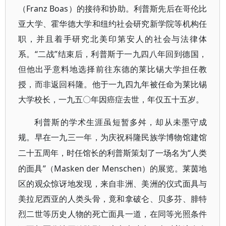
（Franz Boas）的接待和协助。利普斯先后在哥伦比
亚大学、霍华德大学和纽约社会研究新学院等机构任
职，并且着手研究北美印第安人的社会与法律体
系。“二战”结束后，利普斯于一九四八年回到德国，
但他出乎意料地选择前往东德的莱比锡大学担任教
授，而非返回科隆。他于一九四九年被任命为莱比锡
大学校长，一九五〇年因癌症去世，年仅五十五岁。
利普斯的学术生涯虽短暂多舛，却从未墨守成
规。早在一九三一年，为庆祝科隆民族学博物馆建馆
“人类
二十五周年，时任馆长的利普斯策划了一场名为
的面具”（Masken der Menschen）的展览。莱茵地
区的观众惊讶地发现，来自非洲、美洲的仪式面具与
美拉尼西亚的人类头骨，竟和拿破仑、贝多芬、腓特
烈二世等历史人物的死亡面具一道，在同等光照条件