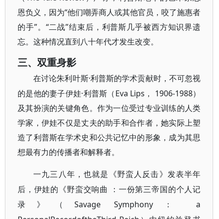
恩负义，因为“他们嘲弄商人或其他官员，咬了施惠者
的手”。“二战”结束后，利普斯几乎被西方知识界遗
忘。这种情况直到八十年代才发生改变。
三、双重身影
·利普斯的学术贡献时，不可忽视
在讨论朱利叶斯
的是他的妻子伊娃·利普斯（Eva Lips， 1906-1988）
及其扮演的关键角色。作为一位受过专业训练的人类
学家，伊娃不仅是丈夫的助手和合作者，她实际上塑
造了利普斯在学术史和公共记忆中的形象，成为其思
想最有力的传播者和解释者。
一九三八年，也就是《野蛮人反击》发表半年
后，伊娃的《野蛮交响曲
：一份第三帝国的个人记
Savage Symphony： a
录》（