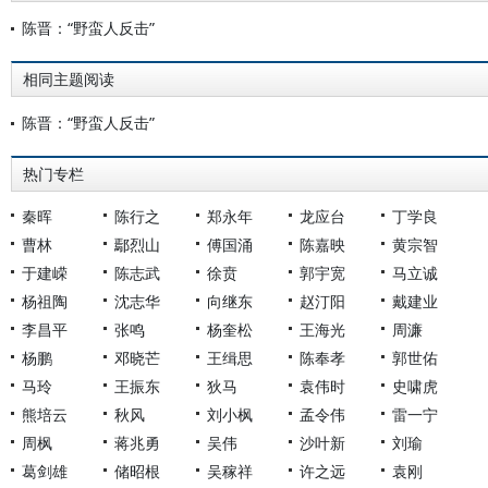
陈晋：“野蛮人反击”
相同主题阅读
陈晋：“野蛮人反击”
热门专栏
秦晖
陈行之
郑永年
龙应台
丁学良
曹林
鄢烈山
傅国涌
陈嘉映
黄宗智
于建嵘
陈志武
徐贲
郭宇宽
马立诚
杨祖陶
沈志华
向继东
赵汀阳
戴建业
李昌平
张鸣
杨奎松
王海光
周濂
杨鹏
邓晓芒
王缉思
陈奉孝
郭世佑
马玲
王振东
狄马
袁伟时
史啸虎
熊培云
秋风
刘小枫
孟令伟
雷一宁
周枫
蒋兆勇
吴伟
沙叶新
刘瑜
葛剑雄
储昭根
吴稼祥
许之远
袁刚