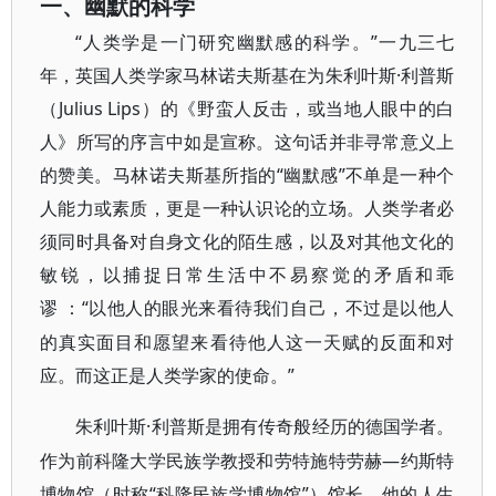
一、幽默的科学
“人类学是一门研究幽默感的科学。”一九三七
年，英国人类学家马林诺夫斯基在为朱利叶斯·利普斯
（Julius Lips）的《野蛮人反击，或当地人眼中的白
人》所写的序言中如是宣称。这句话并非寻常意义上
的赞美。马林诺夫斯基所指的“幽默感”不单是一种个
人能力或素质，更是一种认识论的立场。人类学者必
须同时具备对自身文化的陌生感，以及对其他文化的
敏锐，以捕捉日常生活中不易察觉的矛盾和乖
谬
“以他人的眼光来看待我们自己，不过是以他人
：
的真实面目和愿望来看待他人这一天赋的反面和对
应。而这正是人类学家的使命。”
·利普斯是拥有传奇般经历的德国学者。
朱利叶斯
作为前科隆大学民族学教授和劳特施特劳赫—约斯特
博物馆（时称“科隆民族学博物馆”）馆长，他的人生