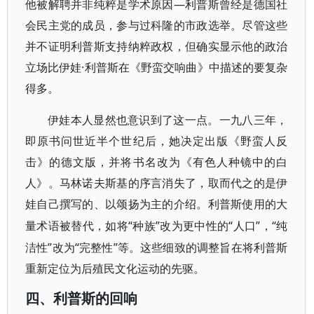
他被解聘并非纯粹是学术原因—利普斯曾经是德国社
会民主党的成员，参与过科隆的市政选举。尽管这些
并不证明利普斯支持纳粹政权，但确实显示他的政治
立场比伊娃·利普斯在《野蛮交响曲》中描述的要复杂
得多。
伊娃本人显然也意识到了这一点。一九八三年，
即原书问世近半个世纪后，她决定出版《野蛮人反
击》的德文版，并将书名改为《有色人种镜中的白
人》。马林诺夫斯基的序言消失了，取而代之的是伊
娃自己撰写的、以颂扬为主的介绍。利普斯使用的大
“种族”改为更中性的“人口”，“纯
量术语被替代，如将
洁性”改为“完整性”等。这些细致的调整旨在将利普斯
重新定位为后殖民文化运动的先驱。
四、利普斯的回响