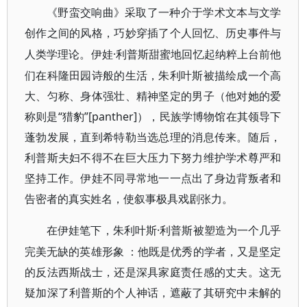
《野蛮交响曲》采取了一种介于学术文本与文学
创作之间的风格，巧妙穿插了个人回忆、历史事件与
·利普斯甜蜜地回忆起纳粹上台前他
人类学理论。伊娃
们在科隆田园诗般的生活，朱利叶斯被描绘成一个高
大、匀称、身体强壮、精神坚定的男子（他对她的爱
称则是“猎豹”[panther]），民族学博物馆在其领导下
蓬勃发展，直到希特勒当选总理的消息传来。随后，
利普斯夫妇不得不在巨大压力下努力维护学术尊严和
坚持工作。伊娃不同寻常地一一点出了身边背叛者和
告密者的真实姓名，使叙事极具戏剧张力。
·利普斯被塑造为一个几乎
在伊娃笔下，朱利叶斯
完美无缺的英雄形象
：他既是优秀的学者，又是坚定
的反法西斯战士，还是深具家庭责任感的丈夫。这无
疑加深了利普斯的个人神话，遮蔽了其研究中未解的