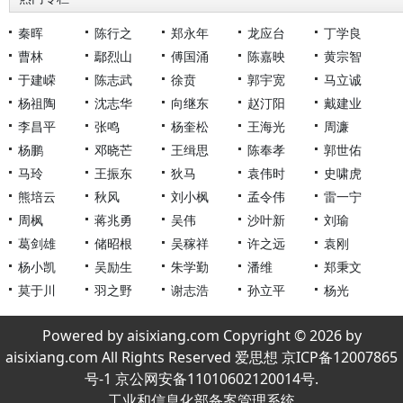
秦晖
陈行之
郑永年
龙应台
丁学良
曹林
鄢烈山
傅国涌
陈嘉映
黄宗智
于建嵘
陈志武
徐贲
郭宇宽
马立诚
杨祖陶
沈志华
向继东
赵汀阳
戴建业
李昌平
张鸣
杨奎松
王海光
周濂
杨鹏
邓晓芒
王缉思
陈奉孝
郭世佑
马玲
王振东
狄马
袁伟时
史啸虎
熊培云
秋风
刘小枫
孟令伟
雷一宁
周枫
蒋兆勇
吴伟
沙叶新
刘瑜
葛剑雄
储昭根
吴稼祥
许之远
袁刚
杨小凯
吴励生
朱学勤
潘维
郑秉文
莫于川
羽之野
谢志浩
孙立平
杨光
Powered by aisixiang.com Copyright © 2026 by
aisixiang.com All Rights Reserved 爱思想 京ICP备12007865
号-1 京公网安备11010602120014号.
工业和信息化部备案管理系统