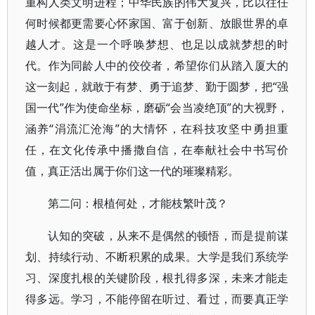
重构人类文明进程；中华民族的伟大复兴，比以往任
何时候都更需要心怀家国、富于创新、放眼世界的卓
越人才。这是一个呼唤梦想、也足以成就梦想的时
代。作为同龄人中的佼佼者，希望你们从踏入厦大的
这一刻起，就敢于有梦、勇于追梦、勤于圆梦，把“强
国一代”作为使命坐标，磨砺“会当凌绝顶”的大视野，
涵养“涓流汇沧海”的大情怀，在科技攻坚中勇担重
任，在文化传承中播撒自信，在奉献社会中书写价
值，真正活出属于你们这一代的璀璨精彩。
第二问：根植何处，才能枝繁叶茂？
认知的突破，从来不是偶然的顿悟，而是提前谋
划、持续行动、不断积累的成果。大学是我们系统学
习、深度扎根的关键阶段，根扎得多深，未来才能走
得多远。学习，不能停留在听过、看过，而要真正学