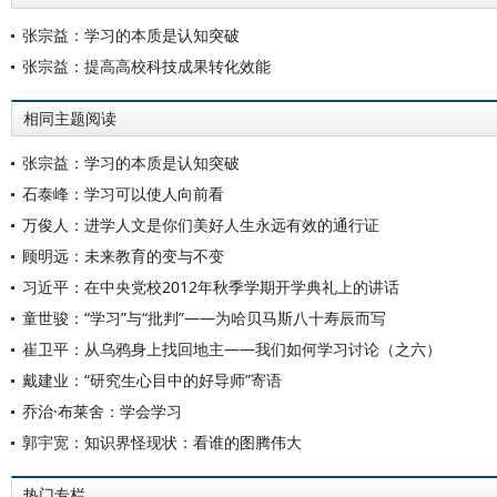
张宗益：学习的本质是认知突破
张宗益：提高高校科技成果转化效能
相同主题阅读
张宗益：学习的本质是认知突破
石泰峰：学习可以使人向前看
万俊人：进学人文是你们美好人生永远有效的通行证
顾明远：未来教育的变与不变
习近平：在中央党校2012年秋季学期开学典礼上的讲话
童世骏：“学习”与“批判”——为哈贝马斯八十寿辰而写
崔卫平：从乌鸦身上找回地主——我们如何学习讨论（之六）
戴建业：“研究生心目中的好导师”寄语
乔治·布莱舍：学会学习
郭宇宽：知识界怪现状：看谁的图腾伟大
热门专栏