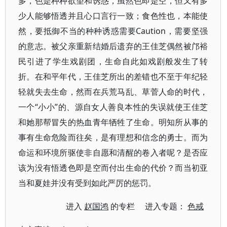
多，色是种种欲望和诱惑，虽然色即是空，但又有多
少人能够悟透并且心口言行一致；食色性也，本能使
然，要抵御不当的种种诱惑需要Caution，需要坚强
的意志。被父亲重新结婚后遗弃的王佳芝偶然被邝裕
民引进了学生戏剧团，生命自此如戏剧般发生了转
折。在和平年代，王佳芝所出的差错也不至于年纪轻
轻就失去生命，然而在兵荒马乱、草菅人命的时代，
一个“小小”的、源自女人善良本性的失误就使王佳芝
和她那帮冒失的热血青年牺牲了生命。明知所从事的
事有生命危险而往矣，是有理想和信念的勇士。而为
命运和环境所驱使非自愿和清醒的卷入者呢？是否应
该为没有悟透色即是空而付出生命的代价？而当初亚
当和夏娃并没有受到如此严厉的惩罚。
进入
赵国鸿
的专栏 进入专题：
色戒