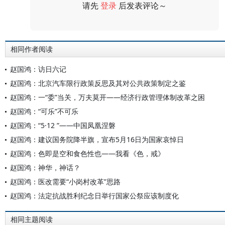
请先
登录
后发表评论～
评论
相同作者阅读
赵国鸿：访日六记
赵国鸿：北京汽车限行政策反思及其对公共政策制定之鉴
赵国鸿：一“委”当关，万夫莫开——经济行政管理体制改革之困
赵国鸿：“可乐”不可乐
赵国鸿：“5·12 ”——中国凤凰涅磐
赵国鸿：建议国务院降半旗，宣布5月16日为国家哀悼日
赵国鸿：色即是空和食色性也——我看《色，戒》
赵国鸿：神华，神话？
赵国鸿：医改需要“小岗村改革”思路
赵国鸿：法定抗战胜利纪念日举行国家公祭应该制度化
相同主题阅读