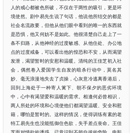
人的戒心都被色所破，不仅在于两性的吸引，更是环
境使然。剧中易先生说了句话，他说他所结交的都是
社会名流政要，但他从他们眼中看到的唯一的东西就
是恐惧，他又何妨不是如此。他很清楚自己走上了一
条不归路，从他神经的过度敏感、从他住处、办公地
点的过度戒备，可以看出他的惶恐和不安，从而渴望
发泄，渴望暂时的安慰和温暖。清纯的王佳芝初入社
会，偶然卷入爱国学生自发的暗杀行动中，莫名其
妙、毫无浪漫地失去了贞操，心灰意冷逃离香港后，
回到上海处于一种寄人篱下、朝不保夕的恶劣环境
中，心中有渴望爱和温暖的需求。相逢何必曾相识，
两人所处的环境和心境使他们都渴望温暖、安全和慰
籍，哪怕是暂时的。这样的情况，使得训练有素的老
特工易先生也没能抵御住色欲，失手差点丧命。王佳
芝面对情欲的诱惑，已意识到不能自拔的危险，电影