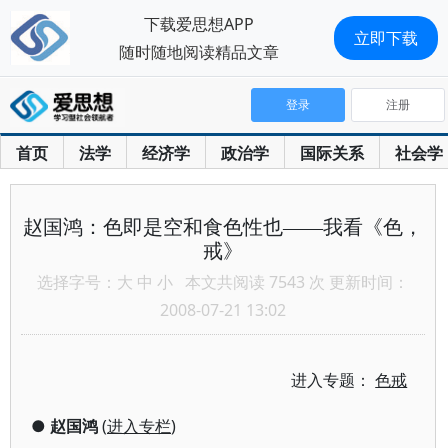
下载爱思想APP
立即下载
随时随地阅读精品文章
登录
注册
首页
法学
经济学
政治学
国际关系
社会学
赵国鸿：色即是空和食色性也——我看《色，
戒》
选择字号：
大
中
小
本文共阅读 7543 次 更新时间：
2008-07-21 13:02
进入专题：
色戒
●
赵国鸿
(
进入专栏
)