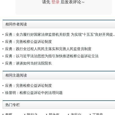
请先
登录
后发表评论～
评论
相同作者阅读
应勇：全力履行好国家法律监督机关职责 为实现“十五五”良
应勇：完善检察公益诉讼制度
应勇：践行全过程人民民主落实和完善人民监督员制度
应勇：以习近平法治思想为指引加快推进检察公益诉讼立法
应勇：谈谈如何当好法院院长
相同主题阅读
应勇：完善检察公益诉讼制度
徐显明：检察公益诉讼中的法理问题
热门专栏
秦晖
陈行之
郑永年
龙应台
丁学良