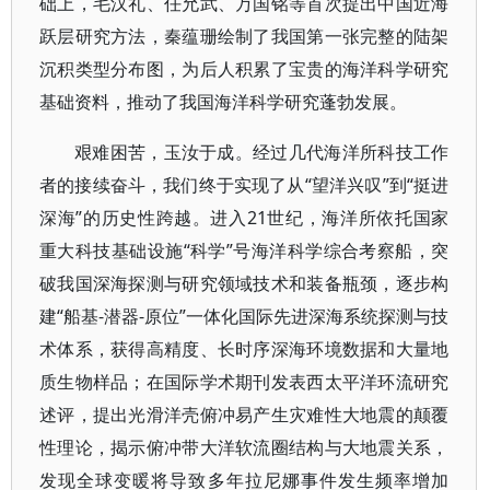
础上，毛汉礼、任允武、万国铭等首次提出中国近海
跃层研究方法，秦蕴珊绘制了我国第一张完整的陆架
沉积类型分布图，为后人积累了宝贵的海洋科学研究
基础资料，推动了我国海洋科学研究蓬勃发展。
艰难困苦，玉汝于成。经过几代海洋所科技工作
者的接续奋斗，我们终于实现了从“望洋兴叹”到“挺进
深海”的历史性跨越。进入21世纪，海洋所依托国家
重大科技基础设施“科学”号海洋科学综合考察船，突
破我国深海探测与研究领域技术和装备瓶颈，逐步构
建“船基-潜器-原位”一体化国际先进深海系统探测与技
术体系，获得高精度、长时序深海环境数据和大量地
质生物样品；在国际学术期刊发表西太平洋环流研究
述评，提出光滑洋壳俯冲易产生灾难性大地震的颠覆
性理论，揭示俯冲带大洋软流圈结构与大地震关系，
发现全球变暖将导致多年拉尼娜事件发生频率增加