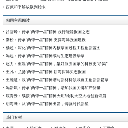
西藏和平解放谈判始末
相同主题阅读
吕雪峰：传承“两弹一星”精神 践行能源报国之志
秦松：传承“两弹一星”精神 支撑海洋强国建设
杨超：深化“两弹一星”精神内核擘画过程工程创新蓝图
冯起：传承“两弹一星”精神续写生态建设华章
赵力：重温“两弹一星”精神，架好服务国家的科技史“桥梁”
王凡：弘扬“两弹一星”精神 耕海探洋矢志报国
王晓慧：以“两弹一星”精神谱写新材料领域自主创新新篇章
冯新斌：传承“两弹一星”精神，增加我国关键矿产储量
底青云：续接“两弹一星”精神火炬?绘制天空大地创新诗篇
胡海鹰：从“两弹一星”精神出发，铸就时代新星
热门专栏