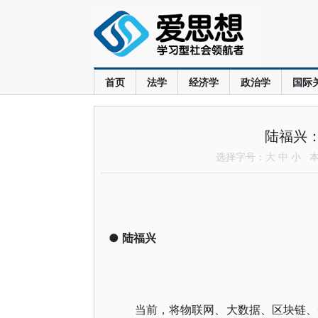
首页
法学
经济学
政治学
国际
陆福兴：
选择字号：
大
中
小
本文
●
陆福兴
当前，将物联网、大数据、区块链、