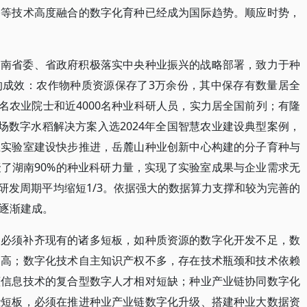
备等技术高度融合的数字化育种已经成为国际趋势。顺应时势，
湖南省委、省政府积极落实中央种业振兴的战略部署，致力于种
的成效：农作物种质资源保存了3万余份，其中保存有数量居全
8名农业院士和近4000名种业科研人员，实力居全国前列；有隆
场数字水稻解决方案入选2024年全国智慧农业建设典型案例，
业实验室建设快步推进，岳麓山种业创新中心构建的分子育种与
了湖南90%的种业科研力量，实现了实验室成果与企业需求无
研发周期平均缩短1/3。依据强大的数据算力支撑和较为完善的
逐渐建成。
，必须补齐现有的诸多短板，如种质资源的数字化开发不足，数
提高；数字化技术自主知识产权不多，存在技术瓶颈和技术依赖
懂信息技术的复合型数字人才相对短缺；种业产业链协同数字化
些短板，必须在推进种业产业链数字化升级、搭建种业大数据资