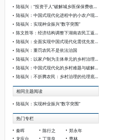
陆福兴：“投资于人”破解城乡医保保费收缴困局
陆福兴：中国式现代化进程中的小农户现代化
陆福兴：实现种业振兴“数字突围”
陈文胜等：经济结构调整下湖南农民工返乡就业困境与对策
陆福兴：全面实现中国式现代化需优先发展乡村
陆福兴：重罚农民不是依法治国
陆福兴：以家户制为主体单元的乡村治理现代化
陆福兴：中国式现代化的乡村难题与破解对策
陆福兴：不折腾农民：乡村治理的伦理底线
相同主题阅读
陆福兴：实现种业振兴“数字突围”
热门专栏
秦晖
陈行之
郑永年
龙应台
丁学良
曹林