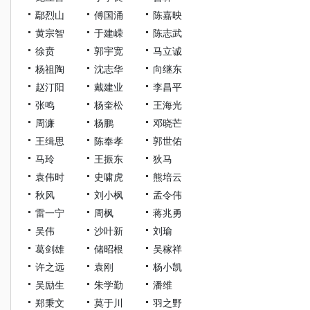
鄢烈山
傅国涌
陈嘉映
黄宗智
于建嵘
陈志武
徐贲
郭宇宽
马立诚
杨祖陶
沈志华
向继东
赵汀阳
戴建业
李昌平
张鸣
杨奎松
王海光
周濂
杨鹏
邓晓芒
王缉思
陈奉孝
郭世佑
马玲
王振东
狄马
袁伟时
史啸虎
熊培云
秋风
刘小枫
孟令伟
雷一宁
周枫
蒋兆勇
吴伟
沙叶新
刘瑜
葛剑雄
储昭根
吴稼祥
许之远
袁刚
杨小凯
吴励生
朱学勤
潘维
郑秉文
莫于川
羽之野