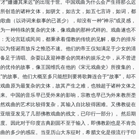
才“姗姗其来迟”的出现于世。中国戏曲为什么会产生得那么迟
士所创造的诸种文体，如骈文，如古文，如五七言诗，如词，都
歌曲（以诗词来叙事的已甚少），却没有一种“神示”或灵感，
成为一种特殊的复杂的文体，像戏曲的那种式样的。戏曲遂也不
是：无论宫廷或民间，都秉承着儒教的传统的见解，极力的排斥
便以为怪诞而放斥之惟恐不速。他们的帝王仅知满足于少女的清
知备足于清唱、杂耍以及迎神赛会的简朴的娱乐之中，从不曾进
载的优伶的故事，像王国维氏在他的《宋元戏曲史》所搜集的，
人”的故事。他们大概至多只能想到要将歌舞连合于“故事”，却不
。戏曲原为最复杂的文体，故其产生之难，也独超于诸种文体之
进来。中国的音乐早已受外来的影响，宗教也早已为外来教所垄
。然戏曲的艺术比较得复杂，其输入自比较得困难。又佛教徒在
央亚细亚发见了几部佛教戏曲的残文，已印行一部分）。然后期
态度。因此对于印度古典剧固不至于输入，即佛教剧也是不肯负
戏曲的多少的感应。当亚历山大东征时，希腊文化是很流行于印