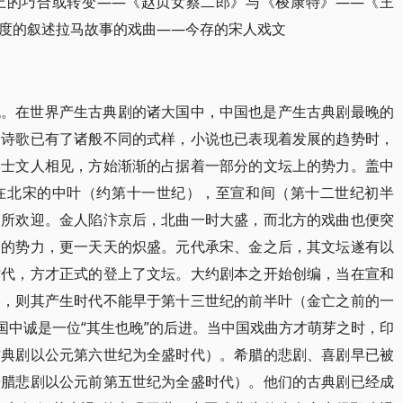
上的巧合或转变——《赵贞女蔡二郎》与《梭康特》——《王
度的叙述拉马故事的戏曲——今存的宋人戏文
晚。在世界产生古典剧的诸大国中，中国也是产生古典剧最晚的
，诗歌已有了诸般不同的式样，小说也已表现着发展的趋势时，
学士文人相见，方始渐渐的占据着一部分的文坛上的势力。盖中
在北宋的中叶（约第十一世纪），至宣和间（第十二世纪初半
、所欢迎。金人陷汴京后，北曲一时大盛，而北方的戏曲也便突
曲的势力，更一天天的炽盛。元代承宋、金之后，其文坛遂有以
时代，方才正式的登上了文坛。大约剧本之开始创编，当在宣和
本，则其产生时代不能早于第十三世纪的前半叶（金亡之前的一
国中诚是一位“其生也晚”的后进。当中国戏曲方才萌芽之时，印
古典剧以公元第六世纪为全盛时代）。希腊的悲剧、喜剧早已被
希腊悲剧以公元前第五世纪为全盛时代）。他们的古典剧已经成