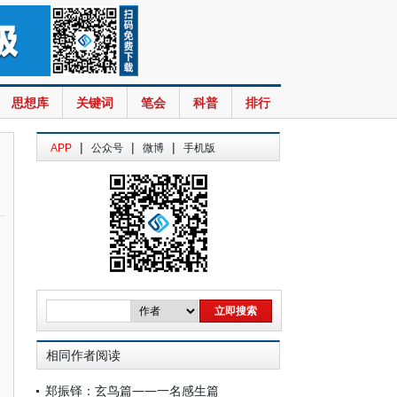
思想库
关键词
笔会
科普
排行
|
|
|
APP
公众号
微博
手机版
相同作者阅读
郑振铎：玄鸟篇——一名感生篇