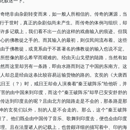
此叙述一下。
传奇绝非由杂剧转变而来，如一般人所相信的。传奇的渊源，当
流行于世时，真正的杂剧似尚未产生。而传奇的体例与组织，却
的许多记载上，我们看不出一点的这样的戏曲输入的痕迹。但我
热心的佛教徒之手的。而其输入的最初，则仅民间流布着。这些
非由于佛教徒，或竟系由于不甚著名的佛教徒的输入也说不定。
常所想像的那么希罕而艰难的。经由天山戈壁的陆路，当然有如
。然而这里却另有一条路，即由水路而到达了中国的东南方。这
商人却总是经由这条比较容易运输货物的路的。玄奘的《大唐西
日王（？）时，戒日王却命人演奏着“秦王破阵乐”给他听，并
苦的由中国来到印度，而这个“秦王破阵乐”却早已安安舒舒的
它传达到印度去的呢？且由北方的陆路走是不会的，那条路是那
神的玄奘们以外，别的人是不会走的。那么，这个“秦王破阵
量了。他们既会由中国传了音乐、歌舞到印度去，便也会由印度
道理。且在法显诸人的记载上，也曾颇详细的描写着中、印的海