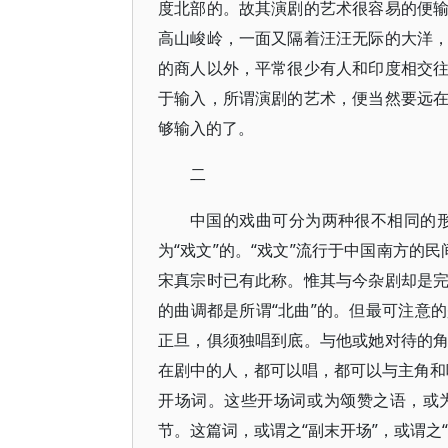
度北部的。故其演剧的艺术很容易的便
高山峻岭，一面又隔着汪汪无际的大洋
的商人以外，平常很少有人和印度相交
于输入，所谓演剧的艺术，便当然要远
够输入的了。
二
中国的戏曲可分为两种很不相同的形式
为“戏文”的。“戏文”流行于中国南方的
宋真宗时已有此称。惟其与今杂剧却是
的曲调都是所谓“北曲”的。但最可注意
正旦，俱须独唱到底。与他或她对待的
在剧中的人，都可以唱，都可以与主角和唱
开场词。这些开场词或为颂赞之语，或
节。这篇词，或谓之“副末开场”，或谓之