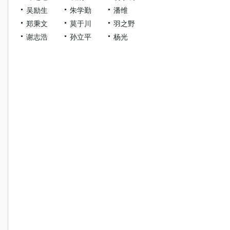
吴励生
朱学勤
潘维
郑秉文
莫于川
羽之野
谢志浩
孙立平
杨光