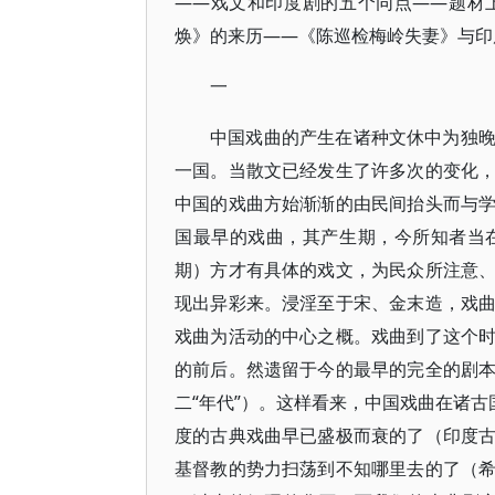
——戏文和印度剧的五个同点——题材
焕》的来历——《陈巡检梅岭失妻》与印
一
中国戏曲的产生在诸种文休中为独
一国。当散文已经发生了许多次的变化
中国的戏曲方始渐渐的由民间抬头而与
国最早的戏曲，其产生期，今所知者当
期）方才有具体的戏文，为民众所注意
现出异彩来。浸淫至于宋、金末造，戏
戏曲为活动的中心之概。戏曲到了这个
的前后。然遗留于今的最早的完全的剧
二“年代”）。这样看来，中国戏曲在诸古
度的古典戏曲早已盛极而衰的了（印度
基督教的势力扫荡到不知哪里去的了（