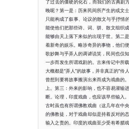
了过去的僵硬的化石，而我们的古典剧方
晚呢？第一是：历来民间所产生的或文
只能构成了叙事、论议的散文与乎抒情的
能使他们把那些诗、词、骈、散文组织
能够由天上落下来似的出现于世。第二
着新奇的娱乐。略涉奇异的事物，他们
歌妙舞与乎弄人的调谑说笑，民间也仅
一步而发生所谓戏剧的。古来传记中所
大概都是“弄人”的故事，并非真正的“伶
曾想到要将故事搬演出来而成为戏曲的
上。第三：外来的影响，也不容易灌输
断。论理，印度戏曲，也应该早些输入
古时虽也有所谓佛教戏曲（这几年在中
的佛教徒，对于戏曲却似是持着反对的
输入之责的。印度的戏曲至少受有希腊