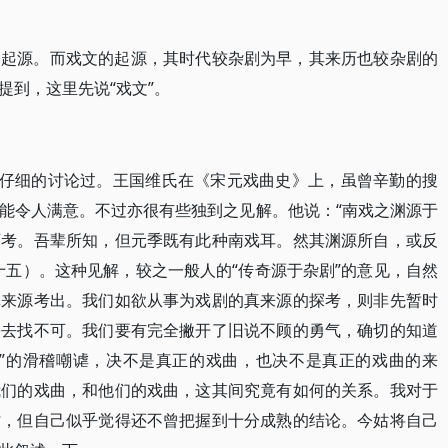
的起源。而戏文的起源，其时代较杂剧为早，其来历也较杂剧的
提到，这里先说“戏文”。
人仔细的讨论过。王国维氏在《宋元戏曲史》上，虽曾辛勤的搜
能令人满意。不过亦很有些独到之见解。他说：“南戏之渊源于
可考。吾辈所知，但元季既有此种南戏耳。然其渊源所自，或反
十五）。这种见解，较之一般人的“传奇源于杂剧”的意见，自然
真来源考出。我们如欲从事为戏剧的真来源的探考，则非先暂时
路去找不可。我们要有完全撇开了旧说不顾的勇气，确切的知道
人”的滑稽嘲谑，决不是真正的戏曲，也决不是真正的戏曲的来
我们的戏曲，和他们的戏曲，这其间究竟有如何的关系。我对于
讨，但自己似乎觉得还不曾把握到十分成熟的结论。今姑将自己