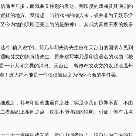
不信佛者居多，而戏曲又特别的发达。则印度的戏曲及其演剧的
以置疑的地方。我猜想，当初戏曲的输入来，或并非为了娱乐活
（至今内地的演剧还完全为的是酬神）。其成为富室王家的娱乐
这个“输入说”的。前几年胡先骑先生曾在天台山的国清寺见到
问通晓梵文的陈寅恪先生。原来这写本乃是印度著名的戏曲《梭
真要算是一个大可惊异的消息。天台山！离传奇或戏文的发源地温州
着！这大约不能是一件仅仅被目之为偶然巧合的事件罢。
而细观之，其与印度戏曲逼肖之处，实足令我们惊异不置，不由
于二者组织上相同之点，这里不能详细的说明、引证，但有几点
科段三个元素组织成功的。歌曲由演者歌之；说白则为口语的对