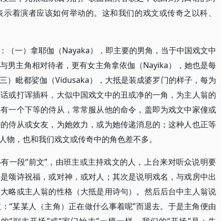
表示着演者应该如何举动的。这和我们的戏文或传奇之以科、
（一）拿耶伽（Nayaka），即主要的男角，当于中国戏文中
男主角相对待者，更有女主角拿依伽（Nayika），她也是每
）毗都娑伽（Vidusaka），大抵是装成婆罗门的样子，每为
笑话或打诨插科，大似中国戏文中的丑或净的一角，为主人翁的
更有一个下等的侍从，常常服从他的命令，盖即为戏文中家僮或
角的侍从或女友，为她效力，或为她传递消息的；这种人也正等
人物，也和我们戏文或传奇中的角色差不多。
有一段“前文”，由班主或主持戏文的人，上台来对听众说明要
初是颂诗祝福，或对神，或对人；其次是说明戏名，与戏房中出
的大略或主人翁的性格（大抵是用诗句）。然后后台中主人翁说
：“某某人（主角）正在做什么事着呢”而退去。于是主角便由