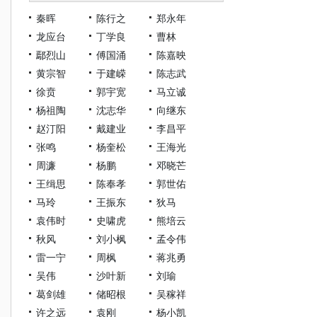
秦晖
陈行之
郑永年
龙应台
丁学良
曹林
鄢烈山
傅国涌
陈嘉映
黄宗智
于建嵘
陈志武
徐贲
郭宇宽
马立诚
杨祖陶
沈志华
向继东
赵汀阳
戴建业
李昌平
张鸣
杨奎松
王海光
周濂
杨鹏
邓晓芒
王缉思
陈奉孝
郭世佑
马玲
王振东
狄马
袁伟时
史啸虎
熊培云
秋风
刘小枫
孟令伟
雷一宁
周枫
蒋兆勇
吴伟
沙叶新
刘瑜
葛剑雄
储昭根
吴稼祥
许之远
袁刚
杨小凯