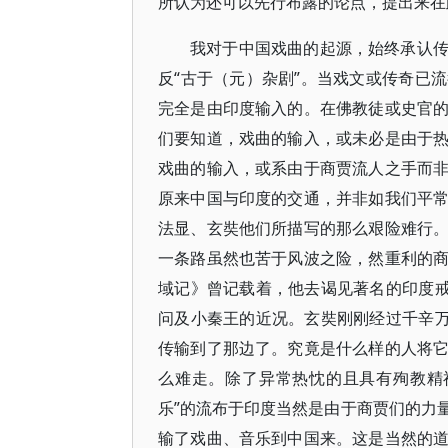
所认为还可以先行布露的论点，提出来在
我对于中国戏曲的起源，始终承认
反“古于（元）杂剧”。当戏文或传奇已
完全是由印度输入的。在佛教徒或史官
们要知道，戏曲的输入，或未必是由于
戏曲的输入，或系由于商贾流人之手而
原来中国与印度的交通，并非如我们平
法显、玄奘他们所描写的那么艰险难行
一条路虽然也苦于风波之险，然重利的
域记》曾记载着，他去谒见著名的印度戒
问及小秦王的近况。玄奘刚刚经过千辛万
传输到了那边了。究竟是什么样的人将
么难走。除了异常热忱的且具有殉教精
乐”的流布于印度当然是由于商贾们的力
输了戏曲、音乐到中国来。这是当然的