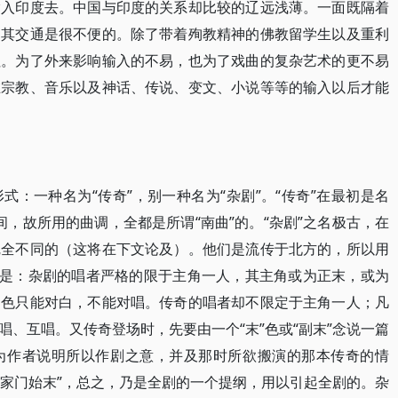
输入印度去。中国与印度的关系却比较的辽远浅薄。一面既隔着
，其交通是很不便的。除了带着殉教精神的佛教留学生以及重利
往。为了外来影响输入的不易，也为了戏曲的复杂艺术的更不易
在宗教、音乐以及神话、传说、变文、小说等等的输入以后才能
：一种名为“传奇”，别一种名为“杂剧”。“传奇”在最初是名
民间，故所用的曲调，全都是所谓“南曲”的。“杂剧”之名极古，在
完全不同的（这将在下文论及）。他们是流传于北方的，所以用
的是：杂剧的唱者严格的限于主角一人，其主角或为正末，或为
角色只能对白，不能对唱。传奇的唱者却不限定于主角一人；凡
、互唱。又传奇登场时，先要由一个“末”色或“副末”念说一篇
为作者说明所以作剧之意，并及那时所欲搬演的那本传奇的情
“家门始末”，总之，乃是全剧的一个提纲，用以引起全剧的。杂