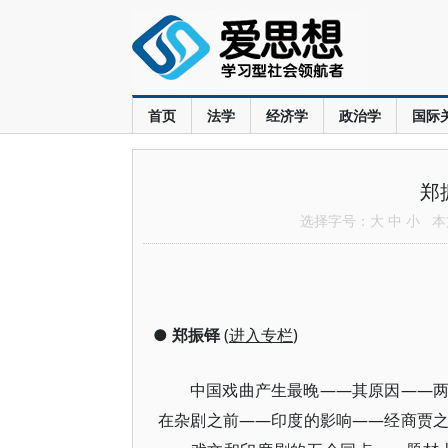
首页
法学
经济学
政治学
国际
郑
选择字号：
大
中
小
本文
●
郑振铎
(
进入专栏
)
中国戏曲产生最晚——其原因——
在杂剧之前——印度的影响——经商贾