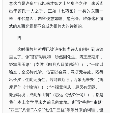
意这当是许多年代以来才智之士的集合之作，未必皆
出于苏氏一人之手。正如《七巧图》一类的东西一
样，年代愈久，内容便愈繁赜、愈完备。唯像这种游
戏的东西究竟是不会成为很伟大的诗篇的。
四
这时佛教的哲理已被许多和尚诗人们招引到诗篇
里去了。像“菩萨彩灵和，眇然因化生。四王应期来，
矫掌承玉形”​（支遁《四月八日赞佛诗》​）​；​“一喻以
喻空，空必待此喻。借言以会意，意尽无会处。既得
出长罗，住此无所住。若能映斯照，万象无来去”​（鸠
摩罗什《十喻诗》​）​；​“本端竟何从，起灭有无际。一
微涉动境，成此颓山势”​（惠远《报罗什偈》​）​，都是
我们本土文学里未之前见的意境。所谓“菩萨”​“由延”​
“四王”​“八音”​“六净”​“七住”​“三益”等等外来的词语，也