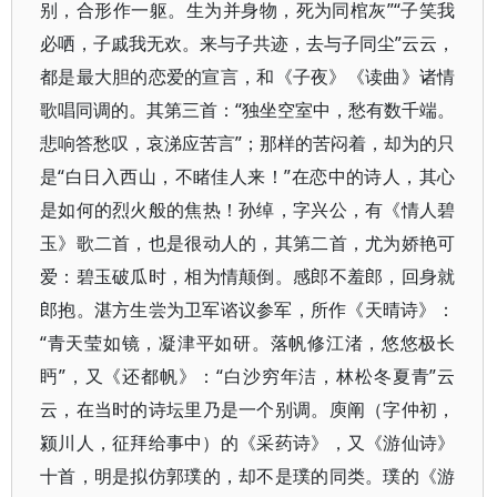
别，合形作一躯。生为并身物，死为同棺灰”​“子笑我
必哂，子戚我无欢。来与子共迹，去与子同尘”云云，
都是最大胆的恋爱的宣言，和《子夜》​《读曲》诸情
歌唱同调的。其第三首：​“独坐空室中，愁有数千端。
悲响答愁叹，哀涕应苦言”​；那样的苦闷着，却为的只
是“白日入西山，不睹佳人来！”在恋中的诗人，其心
是如何的烈火般的焦热！孙绰，字兴公，有《情人碧
玉》歌二首，也是很动人的，其第二首，尤为娇艳可
爱：碧玉破瓜时，相为情颠倒。感郎不羞郎，回身就
郎抱。湛方生尝为卫军谘议参军，所作《天晴诗》​：​
“青天莹如镜，凝津平如研。落帆修江渚，悠悠极长
眄”​，又《还都帆》​：​“白沙穷年洁，林松冬夏青”云
云，在当时的诗坛里乃是一个别调。庾阐（字仲初，
颍川人，征拜给事中）的《采药诗》​，又《游仙诗》
十首，明是拟仿郭璞的，却不是璞的同类。璞的《游