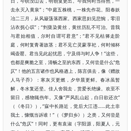
日，今暝没山去，明朝复更出。今我何时当得然，一
去永灭入黄泉”​；​“中庭五株桃，一株先作花。阳春妖
冶二三月，从风簸荡落西家。西家思妇见悲惋，零泪
沾衣抚心叹”​；​“剉蘖染黄丝，黄丝历乱不可治。昔我
与君始相值，尔时自谓可君意”​；​“君不见枯箨走阶
庭，何时复青著故茎；君不见亡灵蒙享祀，何时倾杯
竭壶罂。君当见此起忧思，宁及得与时人争！”这些，
也都是爽脆之至，清畅之至的东西，又何尝是什么“危
仄”！他的五言诸作也风格遒上，陈言俱去，像《赠故
人马子乔》​：寒灰灭更燃，夕华晨更鲜。春冰虽暂
解，冬水复还坚。佳人舍我去，赏爱长绝缘。欢至不
留日，感物辄伤年。又像“严风乱山起，白日欲还次”​
（​《冬日》​）, “寐中长路近，觉后大江违……此土非
我土，慷慨当诉谁！”​（​《梦归乡》​）之类，又何尝是
什么“危仄”！同时，更有袁淑（字阳源，阳夏人，元