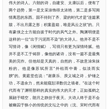
伟大的诗人。六朝的诗，自建安、太康以后，便有了
两个趋势，第一是文采涂饰得太浓艳，第二是多写闺
情离思的东西。固不待到了齐、梁的时代才是“连篇累
牍，不出月露之形；积案盈箱，唯是风云之状”的。只
有豪侠之士方能自拔于时代的风气之外。陶渊明便是
这样的一位“出于污泥而不染”的大诗人。他并不是不
写情诗，像《闲情赋》​，写得只有更为深情绮腻。他
并不是不工于铸辞，像他的诸诗，没有一篇不是最隽
美的完作。但他却是天真的，自然的，不故意涂朱抹
粉的。他是像苏轼所言“外枯而中膏，似淡而实
腴”的。黄庭坚也说：​“谢康乐、庾义城之诗，炉锤之
功，不遗余力，然未能窥彭泽数仞之墙者。​”在这个时
代而有了渊明那样的真实的伟大的天才，正如孤鹤之
展翮于晴空，朗月之静挂于夜天。大诗人终于是不会
被幽囚于狭小的传统的文坛之中的（沈、宋时代而有