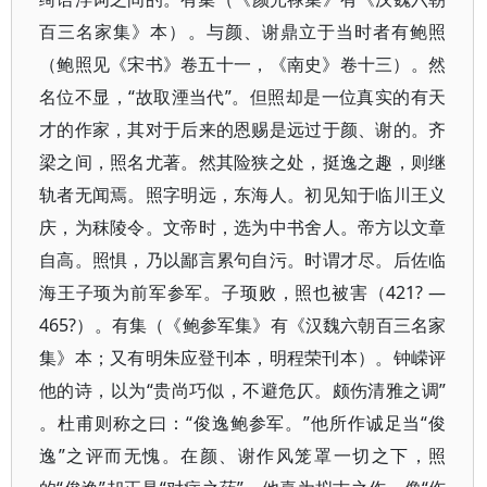
百三名家集》本）​。与颜、谢鼎立于当时者有鲍照
（鲍照见《宋书》卷五十一，​《南史》卷十三）​。然
名位不显，​“故取湮当代”​。但照却是一位真实的有天
才的作家，其对于后来的恩赐是远过于颜、谢的。齐
梁之间，照名尤著。然其险狭之处，挺逸之趣，则继
轨者无闻焉。照字明远，东海人。初见知于临川王义
庆，为秣陵令。文帝时，选为中书舍人。帝方以文章
自高。照惧，乃以鄙言累句自污。时谓才尽。后佐临
海王子顼为前军参军。子顼败，照也被害（421? —
465?）​。有集（​《鲍参军集》有《汉魏六朝百三名家
集》本；又有明朱应登刊本，明程荣刊本）​。钟嵘评
他的诗，以为“贵尚巧似，不避危仄。颇伤清雅之调”​
。杜甫则称之曰：​“俊逸鲍参军。​”他所作诚足当“俊
逸”之评而无愧。在颜、谢作风笼罩一切之下，照