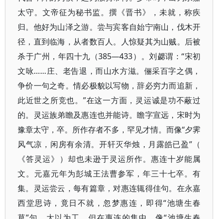
太守。文帝征为秘书监。撰《晋书》​，未就，称疾
归。他好为山泽之游。尝与宾客自始宁南山，伐木开
径，直到临海，从者数百人。人惊疑其为山贼。后被
杀于广州，年四十九（385—433）​。刘勰谓：​“宋初
文咏……庄、老告退，而山水方滋。俪采百字之偶，
争价一句之奇。情必极貌以写物，辞必穷力而追新，
此近世之所竞也。​”在这一方面，灵运诚是功不蔽过
的。灵运族弟瞻及惠连也并能诗。瞻字宣远，宋时为
豫章太守，卒。所作存者不多，罕见才情。而像“夕霁
风气凉，闲房有余清。开轩灭华烛，月露皓已盈”​（​
《答灵运》​）却也未逊于灵运所作。惠连十岁能属
文。元嘉元年为彭城王法曹参军，年三十七卒。有
集。灵运尝云，每有篇章，对惠连辄得佳句。在永嘉
西堂思诗，竟日不就，忽梦惠连，即得“池塘生春
草”句，大以为工。但在惠连的集中，像“池塘生春