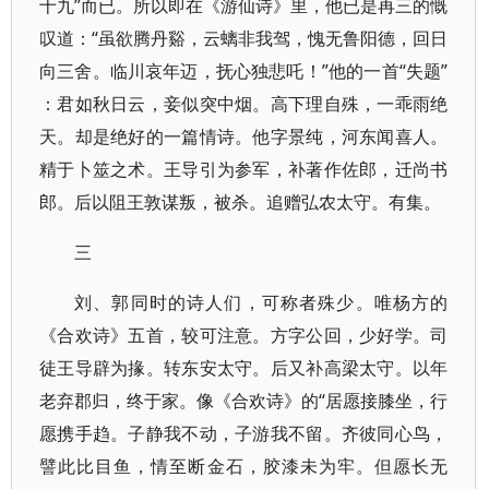
十九”而已。所以即在《游仙诗》里，他已是再三的慨
叹道：​“虽欲腾丹谿，云螭非我驾，愧无鲁阳德，回日
向三舍。临川哀年迈，抚心独悲吒！”他的一首“失题”​
：君如秋日云，妾似突中烟。高下理自殊，一乖雨绝
天。却是绝好的一篇情诗。他字景纯，河东闻喜人。
精于卜筮之术。王导引为参军，补著作佐郎，迁尚书
郎。后以阻王敦谋叛，被杀。追赠弘农太守。有集。
三
刘、郭同时的诗人们，可称者殊少。唯杨方的
《合欢诗》五首，较可注意。方字公回，少好学。司
徒王导辟为掾。转东安太守。后又补高梁太守。以年
老弃郡归，终于家。像《合欢诗》的“居愿接膝坐，行
愿携手趋。子静我不动，子游我不留。齐彼同心鸟，
譬此比目鱼，情至断金石，胶漆未为牢。但愿长无