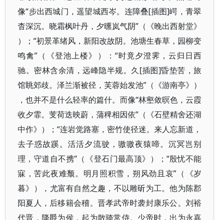
像“步出西城门，遥望城西岑。连障叠[插图]崿，青翠
杳深沉。晓霜枫叶丹，夕曛岚气阴”​（​《晚出西射堂》​
）​；​“初景革绪风，新阳改故阴。池塘生春草，园柳变
鸣禽”​（​《登池上楼》​）​：​“时竟夕澄霁，云归日西
驰。密林含余清，远峰隐半规。久[插图]昏垫苦，旅
馆眺郊歧。泽兰渐被径，芙蓉始发池”​（​《游南亭》​）​
，也并不是什么轻率的篇什。而像“林壑敛暝色，云霞
收夕霏。芰荷迭映蔚，蒲稗相因依”​（​《石壁精舍还湖
中作》​）​；​“连岩觉路塞，密竹使径迷。来人忘新道，
去子惑故蹊。活活夕流驶，嗷嗷夜猿啼。沉冥岂别
理，守道自不携”​（​《登石门最高顶》​）​；​“殷忧不能
寐，苦此夜难颓。明月照积雪，朔风劲且哀”​（​《岁
暮》​）​，尤富有自然之趣，不以雕斫为工。他为陈郡
阳夏人，后移籍会稽。晋孝武帝时袭封康乐公。刘裕
代晋，降爵为侯，起为散骑常侍。少帝时，出为永嘉