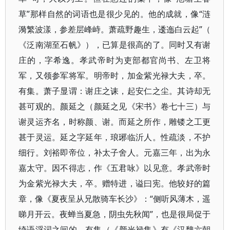
草”那样自然的词语也是很少见的。他的成就，像“涟
漪繁波漾，参差层峰峙。萧疏野趣生，逶迤白云起”​（​
《泛南湖至石帆》​）​，已算是很高的了。同时又有谢
庄的，字希逸。孝武帝时为吏部都官尚书、左卫将
军，又领参军将军。明帝时，加金紫光禄大夫，卒。
有集。萧子显谓：谢庄之诔，起安仁之尘。其诗却无
甚可观的。颜延之（颜延之见《宋书》卷七十三）与
谢灵运齐名，时称颜、谢。而延之所作，雕镂之工更
甚于灵运。延之字延年，琅琊临沂人。性疏淡，不护
细行。刘裕即帝位，补太子舍人。元嘉三年，出为永
嘉太守。因不得志，作《五君咏》以见意。孝武帝时
为金紫光禄大夫，卒。赠特进，谥曰宪。他较好的篇
章，像《夏夜呈从兄散骑车长沙》​：​“侧听风薄木，遥
睇月开云。夜蝉当夏急，阴虫先秋闻”​，也是很局促于
绮语浮词之间的。有集（​《颜光禄集》有《汉魏六朝