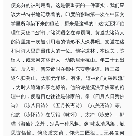
便充分的被利用着。这是很重要的一件事实，我们应
该大书特书地记载着的。印度的影响第一次在中国文
学里所印染下来的痕迹，原来是这样的！这或正和“伯
理玺天德”​“巴律门”诸词语之在谭嗣同、黄遵宪诸诗人
的诗里第一次被引用着的情形不大殊异吧。支遁在诸
和尚诗人里是最伟大的一位。他字道林，本姓关，陈
留人，或云河东林虑人。幼隐居余杭山。年二十五出
家。后入剡。晋哀帝时在都中东安寺讲道。留三载，
遂乞归剡山。太和元年终。有集。道林的“文采风流”​
，为时人追随仰慕之标的。他的诗是沉浸于佛家的哲
理中的，便题目也往往是佛家的。像《四月八日赞佛
诗》​《咏八日诗》​《五月长斋诗》​《八关斋诗》等。
他的《咏怀诗》在阮籍《咏怀》​、太冲《咏史》​、郭
璞《游仙》之外，别具一种风趣。像“咏发清风集，触
思皆恬愉。俯欣质文蔚，仰悲二匠徂……无矣复何