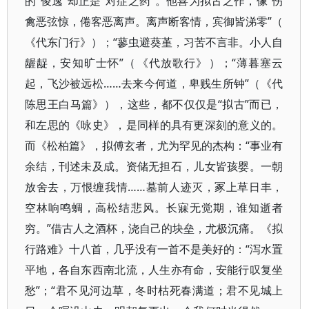
的“俊逸”却正是“对症之药”​。他喜为拟古之作，像“伤
禽恶弦惊，倦客恶离声。离声断客情，宾御皆涕零”​（​
《代东门行》​）​；​“蓼虫避葵堇，习苦不言非。小人自
龌龊，安知旷士怀”​（​《代放歌行》​）​；​“薄暮塞云
起，飞沙被远松……去来今何道，卑贱生所钟”​（​《代
陈思王白马篇》​）​，这些，都不仅仅是“拟古”而已，
和左思的《咏史》​，是同样的具有更深刻的意义的。
而《松柏篇》​，拟傅玄者，尤为罕见的杰构：​“事业有
余结，刊述未及成。资储无担石，儿女皆孩婴。一朝
放舍去，万恨缠我情……墓前人迹灭，冢上草日丰，
空林响鸣蜩，高松结悲风。长寐无觉期，谁知逝者
穷。​”借古人之酒杯，浇自己的块垒，尤极沉痛。​《拟
行路难》十八首，几乎没有一首不是美好的：​“泻水置
平地，各自东西南北流，人生亦有命，安能行叹复坐
愁”​；​“君不见河边草，冬时枯死春满道；君不见城上