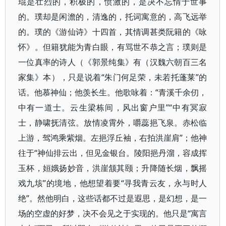
琨是壮烈的，积极的，愤激的，是决不忘情于世事
的。璞却是闲澹的，清逸的，托词寓意的，高飞远举
的。璞的《游仙诗》十四首，其情调甚类阮籍的《咏
怀》​。但籍犹能为青白眼，有骂世不恭之言；璞则是
一位真率的诗人（​《郭景纯集》有（汉魏六朝百三名
家集》本）​，只是说着“朱门何足荣，未若托蓬莱”的
话。他慕神仙；他羡长生。他歌咏着：​“青溪千余仞，
中有一道士。云生梁栋间，风出窗户里”​“中有冥寂
士，静啸抚清弦。放情凌霄外，嚼蕊挹飞泉。赤松临
上游，驾鸿乘紫烟。左挹浮丘袖，右拍洪崖肩”​；他神
往于“神仙排云出，但见金银台。陵阳挹丹溜，容成挥
玉杯，姮娥扬妙音，洪崖颔其颐；升降随长烟，飘摇
戏九垓”的境地，他想望着要“寻我青云友，永与时人
绝”​。然他明白，这些话都不过是遐思，是幻想，是一
场的空虚的好梦，决不会见之于实现的。他只是“寓言