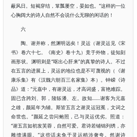
蔽风日。短褐穿结，箪瓢屡空，晏如也。​”这样的一位
心胸阔大的诗人自然不会说什么无聊的闲话的！
六
陶、谢并称，然渊明远矣！灵运（谢灵运见《宋
书》卷六十七。​《南史》卷十九）竟于外物，徒知刻
画形状。渊明则是“呕出心肝来”的真挚的诗人。不过
在五言的进展上，灵运的地位也是不可蔑视的（​《谢
康乐集》有《汉魏六朝百三名家集》本）​。钟嵘《诗
品》道：​“元嘉中，有谢灵运，才高词盛，富艳难踪。
固已含跨刘、郭，陵轹潘、左。故知……谢客为元嘉
之雄，颜延年为辅。斯皆五言之谢灵运冠冕，文词之
命世也。​”颜延之尝问鲍照，己与灵运优劣。照道：​
“谢五言如初发芙蓉，自然可爱。君诗若铺锦列绣，亦
雕缋满眼。​”这些话未免于灵运稍涉奢夸。然谢诗