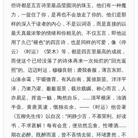
些诗都是五言诗里最晶莹圆润的珠玉。他们有一种魔
力，一捉住了你，是再也不会放走了你的。他们是那
样的深入于读者的内心，不是以词语，而是直接的以
最天真最浓挚的情绪和你相见的。不仅五言，即他运
用了久已“褪色”的四言诗，也是同样的可爱，像《停
云》​《时运》​《荣木》等，都是四言里最高的成就，
而使这个已经没落了的诗体再来一次灿烂的“回光返
照”的。迈迈时运，穆穆良朝；袭我春服，薄言东郊。
山涤余霭，宇暧微霄。有风自南，翼彼新苗。洋洋平
泽，乃漱乃濯。邈邈遐景，载欣载瞩。称心而言，人
亦易足。挥兹一觞，陶然自乐。……清琴横床，浊酒
半壶。黄唐莫逮，慨独在余。——《时运》他尝著
《五柳先生传》以自况：​“闲静少言，不慕荣利。好读
书，不求甚解！每有会意，便欣然忘食。性嗜酒……
期在必醉。既醉而退，曾不吝情去留。环堵萧然，不