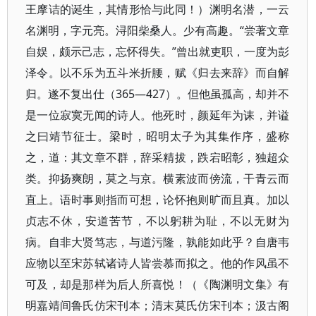
王摩诘的诞生，其情形恰与此同！）渊明名潜，一云
名渊明，字元亮。浔阳柴桑人。少有高趣。​“尝著文章
自娱，颇示己志，忘怀得失。​”曾出就吏职，一度为彭
泽令。以不乐为五斗米折腰，赋《归去来辞》而自解
归。遂不复出仕（365—427）​。但他虽孤高，却并不
是一位寂寞无闻的诗人。他死时，颜延年为诔，并谥
之曰靖节征士。梁时，昭明太子为其集作序，盛称
之，道：其文章不群，辞采精拔，跌宕昭彰，独超众
类。抑扬爽朗，莫之与京。横素波而傍流，干青云而
直上。语时事则指而可想，论怀抱则旷而且真。加以
贞志不休，安道苦节，不以躬耕为耻，不以无财为
病。自非大贤笃志，与道污隆，孰能如此乎？自唐韦
应物以至宋苏轼诸诗人皆尝慕而拟之。他的作风虽不
可及，却是那样为后人所喜悦！（​《陶渊明文集》有
明嘉靖间鲁氏仿宋刊本；清末莫氏仿宋刊本；汲古阁