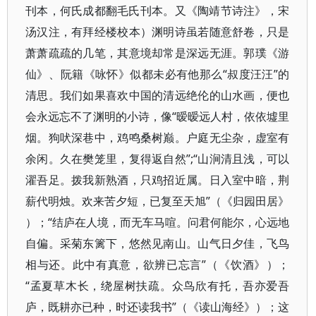
刊本，何氏成都翻毛氏刊本。又《陶靖节诗注》​，宋
汤汉注，有拜经楼校本）渊明诗虽若随意舒卷，只是
萧萧疏疏的几笔，其意境却常是深远无涯。郭璞《游
仙》​、阮籍《咏怀》似都未必有他那么“叔度汪汪”的
清思。我们如果喜欢中国的清远绝伦的山水画，便也
会永远忘不了渊明的小诗，像“暧暧远人村，依依墟里
烟。狗吠深巷中，鸡鸣桑树巅。户庭无尘杂，虚室有
余闲。久在樊笼里，复得返自然”;“山涧清且浅，可以
濯吾足。拨我新熟酒，只鸡招近属。日入室中暗，荆
薪代明烛。欢来苦夕短，已复至天旭”​（​《归园田居》​
）​；​“结庐在人境，而无车马喧。问君何能尔，心远地
自偏。采菊东篱下，悠然见南山。山气日夕佳，飞鸟
相与还。此中有真意，欲辨已忘言”​（​《饮酒》​）​；​
“孟夏草木长，绕屋树扶疏。众鸟欣有托，吾亦爱吾
庐，既耕亦已种，时还读我书”​（​《读山海经》​）​；这