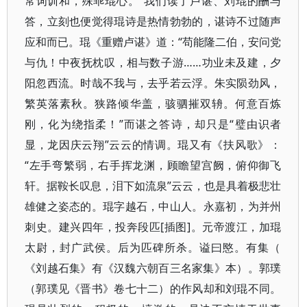
常词训和，殊乖琨心。​”我们读了卢谌、刘琨的酬与
答，立刻也便觉得琨诗是热情勃勃的，谌诗不过随声
应和而已。琨《重赠卢谌》道：​“苟能隆二伯，安问党
与仇！中夜抚枕叹，相与数子游……功业未及建，夕
阳忽西流。时哉不我与，去乎若云浮。朱实陨劲风，
繁英落素秋。狭路倾华盖，骇驷摧双辀。何意百炼
刚，化为绕指柔！”而谌之答诗，却只是“璧由识者
显，龙因庆云翔”云云的情调。琨又有《扶风歌》​：​
“左手弯繁弱，右手挥龙渊，顾瞻望宫阙，俯仰御飞
轩。据鞍长叹息，泪下如流泉”云云，也是具着极悲壮
雄健之姿态的。琨字越石，中山人。永嘉初，为并州
刺史。建兴四年，投奔段匹[插图]。元帝渡江，加琨
太尉，封广武侯。后为匹碑所杀。谥曰愍。有集（​
《刘越石集》有《汉魏六朝百三名家集》本）​。郭璞
（郭璞见《晋书》卷七十二）的作风却和刘琨不同。