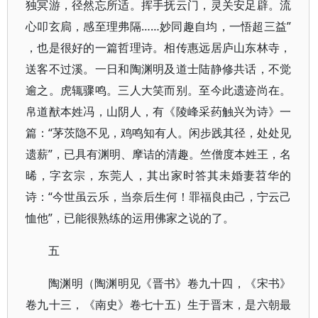
独冥游，径然忘所适。挥手抚云门，灵关安足辟。流
心叩玄扃，感至理弗隔……妙同趣自均，一悟超三益”​
，也是很好的一篇哲理诗。相传惠远居庐山东林寺，
送客不过溪。一日和陶渊明及道士陆静修共话，不觉
逾之。虎辄骤鸣。三人大笑而别。至今此遗迹尚在。
帛道猷本姓冯，山阴人，有《陵峰采药触兴为诗》一
篇：​“茅茨隐不见，鸡鸣知有人。闲步践其径，处处见
遗薪”​，已具有渊明、摩诘的清趣。竺僧度本姓王，名
晞，字玄宗，东莞人，其出家时答其未婚妻苕华的
诗：​“今世虽云乐，当奈后生何！罪福良由己，宁云己
恤他”​，已能很熟练的运用佛家之说的了。
五
陶渊明（陶渊明见《晋书》卷九十四，​《宋书》
卷九十三，​《南史》卷七十五）生于晋末，是六朝最