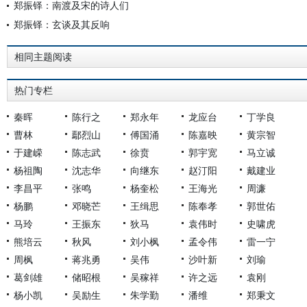
郑振铎：南渡及宋的诗人们
郑振铎：玄谈及其反响
相同主题阅读
热门专栏
秦晖
陈行之
郑永年
龙应台
丁学良
曹林
鄢烈山
傅国涌
陈嘉映
黄宗智
于建嵘
陈志武
徐贲
郭宇宽
马立诚
杨祖陶
沈志华
向继东
赵汀阳
戴建业
李昌平
张鸣
杨奎松
王海光
周濂
杨鹏
邓晓芒
王缉思
陈奉孝
郭世佑
马玲
王振东
狄马
袁伟时
史啸虎
熊培云
秋风
刘小枫
孟令伟
雷一宁
周枫
蒋兆勇
吴伟
沙叶新
刘瑜
葛剑雄
储昭根
吴稼祥
许之远
袁刚
杨小凯
吴励生
朱学勤
潘维
郑秉文