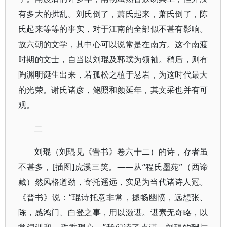
有多大的扰乱。刘氏倒了，萧氏起来，萧氏倒了，陈
氏起来等等的事实，对于江南的全部似不甚有影响。
故六朝的文学，其中心可以说常是在南方。这个南渡
时期的文士，自当以刘琨及郭璞为领袖。稍后，则有
陶渊明诞生出来，若孤松之植于悬岩，为这时代最大
的光荣。谢氏诸彦，鲍照和颜延年，其文采也并有可
观。
二
刘琨（刘琨见《晋书》卷六十二）的诗，存者虽
不甚多，[插图]虎溪三笑。——从“程氏墨苑”​（西谛
藏）然风格遒劲，寄托遥远，实足为当代诸诗人冠。​
《晋书》说：​“琨诗托意非常，摅畅幽愤，远想张、
陈，感鸿门、白登之事，用以激谌。谌素无奇略，以