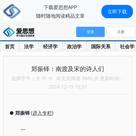
下载爱思想APP
立即下载
随时随地阅读精品文章
登录
注册
首页
法学
经济学
政治学
国际关系
社会学
郑振铎：南渡及宋的诗人们
选择字号：
大
中
小
本文共阅读 3945 次 更新时间：
2024-12-19 10:37
●
郑振铎
(
进入专栏
)
一