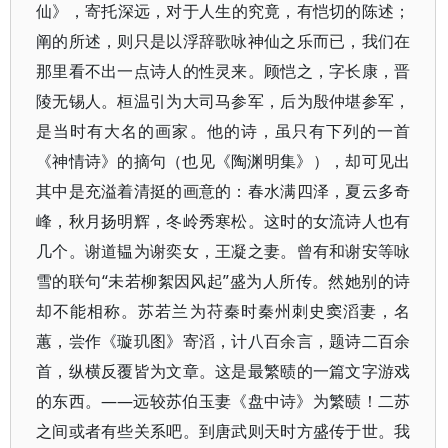
仙》​，寄托深远，对于人生的究竟，有恺切的陈述；
阐的所述，则只是以浮辞歌咏神仙之乐而已，我们在
那里看不出一点诗人的性灵来。顾恺之，字长康，晋
陵无锡人。桓温引为大司马参军，后为殷仲堪参军，
是当时有大名的画家。他的诗，虽只有下列的一首
《神情诗》的摘句（也见《陶渊明集》​）​，却可见出
其中是充溢着清挺的画意的：春水满四泽，夏云多奇
峰，秋月扬明辉，冬岭秀寒松。这时的女流诗人也有
几个。谢道韫为谢奕女，王凝之妻。曾有和谢安等咏
雪的联句“未若柳絮因风起”盛为人所传。然她别的诗
却不能相称。苏若兰为苻秦时秦州刺史窦滔妻，名
蕙，尝作《璇玑图》寄滔，计八百余言，题诗二百余
首，纵横反覆皆为文章。这是最繁赜的一篇文字游戏
的东西。——远较苏伯玉妻《盘中诗》为繁赜！二苏
之间或者有些关系吧。到唐武则天时方盛传于世。我