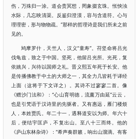
伤，万殊归一涂。道会贵冥想，罔象掇玄珠。怅怏浊
水际，几忘映清渠。反鉴归澄漠，容与含道符。心与
理理密，形与物物疏。​”那样的哲理诗是我们所未之前
见的。
鸠摩罗什，天竺人，汉义“童寿”​。苻坚命将吕光
伐龟兹，致之于中国。坚死，他留吕光所。光死，复
依姚兴，兴待以国师之礼。晋义熙五年死于长安。他
是传播佛教于中土的大师之一，其全力几皆耗于译经
上面（这将于下文详之）​。其诗不过寥寥二首。像
《赠沙门法和》​：​“心山育明德，流薰万由延”云云，
也是引梵语于汉诗里的先驱者。又有惠远，雁门楼烦
人，本姓贾氏。年二十一，遇释道安以为师。年六十
后，便结宇匡庐，不复出山。至八十三而终。他的
《庐山东林杂诗》​：​“希声奏群籁，响出山溜滴。有客