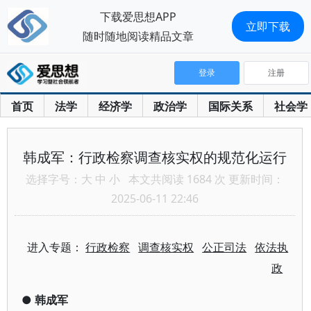
下载爱思想APP
立即下载
随时随地阅读精品文章
登录
注册
首页
法学
经济学
政治学
国际关系
社会学
韩成军：行政检察调查核实权的规范化运行
选择字号：
大
中
小
本文共阅读 1684 次 更新时间：
2025-06-11 22:46
进入专题：
行政检察
调查核实权
公正司法
依法执
政
●
韩成军