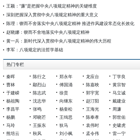
王颖：“廉”是把握中央八项规定精神的关键维度
深刻把握深入贯彻中央八项规定精神的重大意义
陈理：锲而不舍落实中央八项规定精神 推进作风建设常态化长效化
赵晓娜：锲而不舍地落实中央八项规定精神
黄一兵：新时代深入贯彻中央八项规定精神的伟大历程
李军：八项规定的法哲学基础
热门专栏
秦晖
陈行之
郑永年
龙应台
丁学良
曹林
鄢烈山
傅国涌
陈嘉映
黄宗智
于建嵘
陈志武
徐贲
郭宇宽
马立诚
杨祖陶
沈志华
向继东
赵汀阳
戴建业
李昌平
张鸣
杨奎松
王海光
周濂
杨鹏
邓晓芒
王缉思
陈奉孝
郭世佑
马玲
王振东
狄马
袁伟时
史啸虎
熊培云
秋风
刘小枫
孟令伟
雷一宁