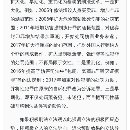
扩大化、早期化、重罚化为基调的刑法变革。一是扩
大化。例如，2005年修法增设人身买卖罪、增加个罪
的涵摄范围；2006年扩大危险驾驶致死伤罪的处罚范
围；2011年增加妨害强制执行罪的涵摄范围，对破弃
封印罪增加结果加重犯，开始处罚妨害业务未遂；
2017年扩大行贿罪的处罚范围，把对外国人行贿纳入
个罪的构成要件，扩大强制猥亵罪、强奸罪等性犯罪
的处罚范围，不再局限于女性。二是重刑化。例如，
2016年提高了妨害司法中“包庇、窝藏罪”“毁灭证据
罪”等的法定刑；2017年加重对性犯罪的处罚力度，
并将性犯罪由原来的自诉犯罪改为公诉犯罪。三是早
期化。即不仅处罚预备犯、未遂犯，而且把可罚性基
础前移到法益侵害危险阶段。
如果积极刑法立法观以此强调立法的积极回应态
势，即积极介入的立法导向、追求预防效果的立法导