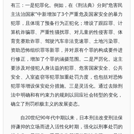
有三：一是犯罪化。例如，在《刑法典》分则“危害民
主法治国家”中新增加了3个严重危及国家安全的暴力
犯罪，且体现了预备行为正犯化；增设了跟踪罪、计
算机诈骗罪、严重性骚扰罪、对儿童的性侵害罪、体
育竞赛欺诈罪、驾驶汽车非法竞速罪、土地污染罪、
资助恐怖组织罪等新罪，并对原有个罪的构成要件进
行修正，增加了个罪的涵摄范围。二是严厉化。这主
要涉及对侵犯人身法益的犯罪、危害国家安全、公共
安全、入室盗窃等犯罪加重处罚力度，也包括对恐怖
犯罪等增设保安处分措施。三是灵活化。通过去除刑
法中明确和有约束力的规则以回应社会转型的变化，
确立了刑罚积极主义的发展姿态。
自20世纪90年代中期以来，日本刑法改变刑法保
持谦抑的立场而进入活性化时期，强化以刑事处罚的