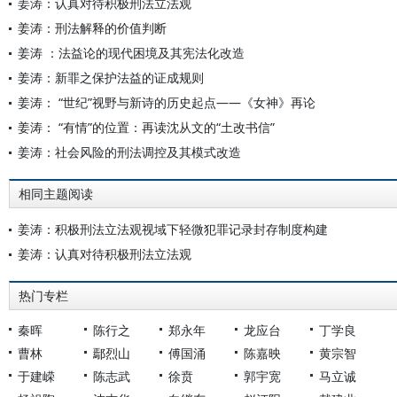
姜涛：认真对待积极刑法立法观
姜涛：刑法解释的价值判断
姜涛 ：法益论的现代困境及其宪法化改造
姜涛：新罪之保护法益的证成规则
姜涛： “世纪”视野与新诗的历史起点——《女神》再论
姜涛： “有情”的位置：再读沈从文的“土改书信”
姜涛：社会风险的刑法调控及其模式改造
相同主题阅读
姜涛：积极刑法立法观视域下轻微犯罪记录封存制度构建
姜涛：认真对待积极刑法立法观
热门专栏
秦晖
陈行之
郑永年
龙应台
丁学良
曹林
鄢烈山
傅国涌
陈嘉映
黄宗智
于建嵘
陈志武
徐贲
郭宇宽
马立诚