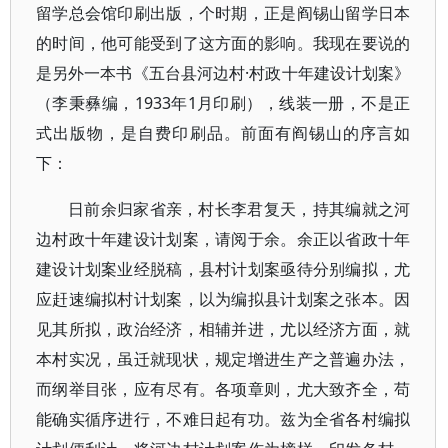
留学总会馆印刷出版，个时期，正是阎锡山留学日本
的时间，他可能受到了这方面的影响。我现在要说的
是另外一本书《五台县河边村·村政十年建设计划案》
（李秉彝编，1933年1月印刷），线装一册，不是正
式出版物，是自费印刷品。前面有阎锡山的序言如
下：
日前余归家省亲，村长李君复天，持其编就之河
边村政十年建设计划案，请阅于余。余正以省政十年
建设计划案业经脱稿，县村计划案亟待分别编拟，尤
应赶速编拟村计划案，以为编拟县计划案之张本。因
见其所拟，政治经济，相辅并进，尤以经济方面，就
本村实况，虽迁就现状，规定增进生产之普遍办法，
而纲举目张，应有尽有。各项章则，尤大致齐全，苟
能确实循序进行，不难日起有功。兹为全省各村编拟