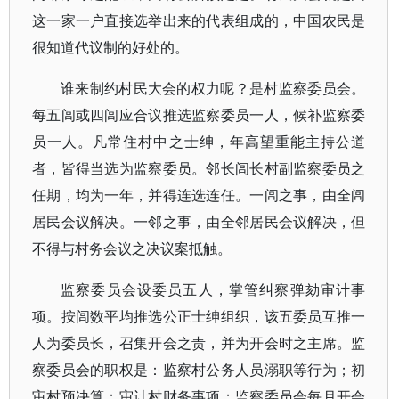
这一家一户直接选举出来的代表组成的，中国农民是
很知道代议制的好处的。
谁来制约村民大会的权力呢？是村监察委员会。
每五闾或四闾应合议推选监察委员一人，候补监察委
员一人。凡常住村中之士绅，年高望重能主持公道
者，皆得当选为监察委员。邻长闾长村副监察委员之
任期，均为一年，并得连选连任。一闾之事，由全闾
居民会议解决。一邻之事，由全邻居民会议解决，但
不得与村务会议之决议案抵触。
监察委员会设委员五人，掌管纠察弹劾审计事
项。按闾数平均推选公正士绅组织，该五委员互推一
人为委员长，召集开会之责，并为开会时之主席。监
察委员会的职权是：监察村公务人员溺职等行为；初
审村预决算；审计村财务事项；监察委员会每月开会