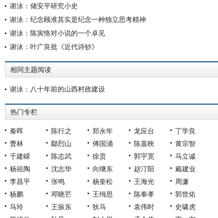
谢泳：储安平研究小史
谢泳：纪念顾准其实是纪念一种独立思考精神
谢泳：陈寅恪对小说的一个卓见
谢泳：叶广良批《近代诗钞》
相同主题阅读
谢泳：八十年前的山西村政建设
热门专栏
秦晖
陈行之
郑永年
龙应台
丁学良
曹林
鄢烈山
傅国涌
陈嘉映
黄宗智
于建嵘
陈志武
徐贲
郭宇宽
马立诚
杨祖陶
沈志华
向继东
赵汀阳
戴建业
李昌平
张鸣
杨奎松
王海光
周濂
杨鹏
邓晓芒
王缉思
陈奉孝
郭世佑
马玲
王振东
狄马
袁伟时
史啸虎