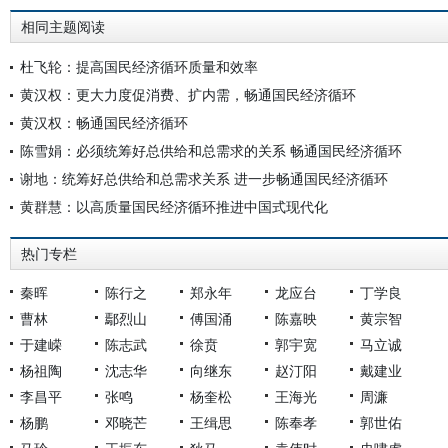
相同主题阅读
杜飞轮：提高国民经济循环质量和效率
黄汉权：更大力度促消费、扩内需，畅通国民经济循环
黄汉权：畅通国民经济循环
陈雪娟：必须统筹好总供给和总需求的关系 畅通国民经济循环
谢地：统筹好总供给和总需求关系 进一步畅通国民经济循环
黄群慧：以高质量国民经济循环推进中国式现代化
热门专栏
秦晖
陈行之
郑永年
龙应台
丁学良
曹林
鄢烈山
傅国涌
陈嘉映
黄宗智
于建嵘
陈志武
徐贲
郭宇宽
马立诚
杨祖陶
沈志华
向继东
赵汀阳
戴建业
李昌平
张鸣
杨奎松
王海光
周濂
杨鹏
邓晓芒
王缉思
陈奉孝
郭世佑