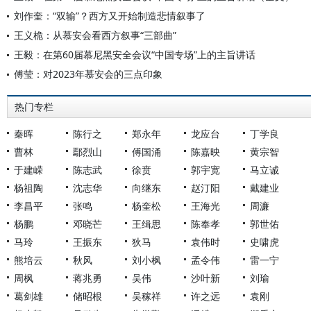
刘作奎：“双输”？西方又开始制造悲情叙事了
王义桅：从慕安会看西方叙事“三部曲”
王毅：在第60届慕尼黑安全会议“中国专场”上的主旨讲话
傅莹：对2023年慕安会的三点印象
热门专栏
秦晖
陈行之
郑永年
龙应台
丁学良
曹林
鄢烈山
傅国涌
陈嘉映
黄宗智
于建嵘
陈志武
徐贲
郭宇宽
马立诚
杨祖陶
沈志华
向继东
赵汀阳
戴建业
李昌平
张鸣
杨奎松
王海光
周濂
杨鹏
邓晓芒
王缉思
陈奉孝
郭世佑
马玲
王振东
狄马
袁伟时
史啸虎
熊培云
秋风
刘小枫
孟令伟
雷一宁
周枫
蒋兆勇
吴伟
沙叶新
刘瑜
葛剑雄
储昭根
吴稼祥
许之远
袁刚