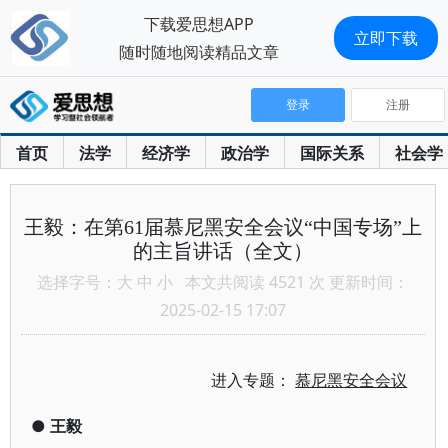
下载爱思想APP
立即下载
随时随地阅读精品文章
登录
注册
首页
法学
经济学
政治学
国际关系
社会学
王毅：在第61届慕尼黑安全会议“中国专场”上
的主旨讲话（全文）
选择字号：
大
中
小
本文共阅读 4521 次 更新时间：
2025-02-15 17:07
进入专题：
慕尼黑安全会议
●
王毅