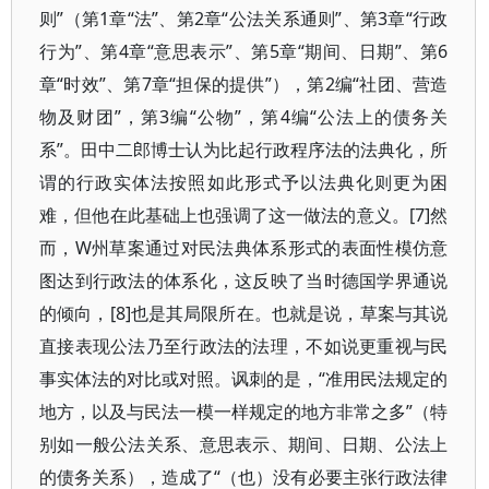
则”（第1章“法”、第2章“公法关系通则”、第3章“行政
行为”、第4章“意思表示”、第5章“期间、日期”、第6
章“时效”、第7章“担保的提供”），第2编“社团、营造
物及财团”，第3编“公物”，第4编“公法上的债务关
系”。田中二郎博士认为比起行政程序法的法典化，所
谓的行政实体法按照如此形式予以法典化则更为困
难，但他在此基础上也强调了这一做法的意义。[7]然
而，W州草案通过对民法典体系形式的表面性模仿意
图达到行政法的体系化，这反映了当时德国学界通说
的倾向，[8]也是其局限所在。也就是说，草案与其说
直接表现公法乃至行政法的法理，不如说更重视与民
事实体法的对比或对照。讽刺的是，“准用民法规定的
地方，以及与民法一模一样规定的地方非常之多”（特
别如一般公法关系、意思表示、期间、日期、公法上
的债务关系），造成了“（也）没有必要主张行政法律