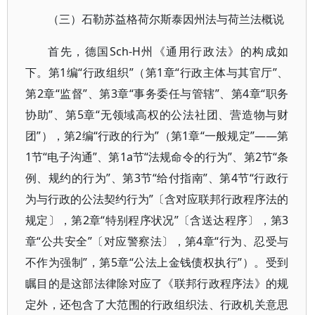
（三）石勒苏益格荷尔斯泰因州法与荷兰法概说
首先，德国Sch-H州《通用行政法》的构成如
下。第1编“行政组织”（第1章“行政主体与其官厅”、
第2章“监督”、第3章“事务委任与管辖”、第4章“职务
协助”、第5章“无领域高权的公法社团、营造物与财
团”），第2编“行政的行为”（第1章“一般规定”——第
1节“电子沟通”、第1a节“法规命令的行为”、第2节“条
例、规约的行为”、第3节“给付指南”、第4节“行政行
为与行政的公法契约行为”〔含对应联邦行政程序法的
规定〕，第2章“特别程序状况”〔含送达程序〕，第3
章“公共安全”〔对应警察法〕，第4章“行为、忍受与
不作为强制”，第5章“公法上金钱债权执行”）。受到
瞩目的是这部法律除对应了《联邦行政程序法》的规
定外，还包含了大范围的行政组织法、行政机关意思