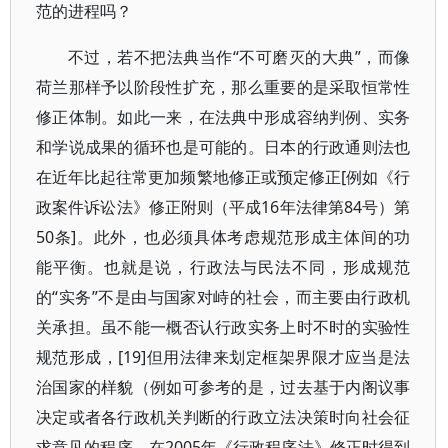
范的进程吗？
不过，若不把法典当作“不可磨灭的大典”，而像
荷兰那样予以阶段性扩充，那么重要的是采取恒常性
修正体制。如此一来，在法典中形成容纳判例、实务
和学说成果的循环也是可能的。日本的行政通则法也
在近年比起往常更加频繁地修正或预定修正[例如《行
政案件诉讼法》修正附则（平成16年法律第84号）第
50条]。此外，也必须具体考虑规范形成主体间的功
能平衡。也就是说，行政法与民法不同，形成规范
的“实务”不是由与国家对峙的社会，而主要由行政机
关承担。虽不能一概否认行政实务上时不时的实验性
规范形成，[19]但用法律来划定框架界限才应当是法
治国家的样貌（例如可参考的是，过去基于内阁议事
决定或者各行政机关判断的行政立法决策时向社会征
求意见的程序，在2005年《行政程序法》修正时得到