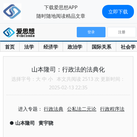
下载爱思想APP
立即下载
随时随地阅读精品文章
登录
注册
首页
法学
经济学
政治学
国际关系
社会学
山本隆司：行政法的法典化
选择字号：
大
中
小
本文共阅读 2513 次 更新时间：
2025-02-13 22:35
进入专题：
行政法典
公私法二元论
行政程序法
●
山本隆司
黄宇骁