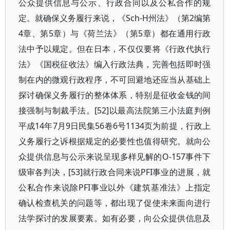
公众提供信息与公示、行政合同以及公私合作的规
定。就确保义务履行来说，《Sch-H州法》（第2编第
4章、第5章）与《荷兰法》（第5章）都在通用行政
法中予以规定。但在日本，不仅仅要将《行政代执行
法》《国税征收法》编入行政法典，完善包括即时强
制在内的微观行政程序，不可回避地还应当从基础上
探讨确保义务履行的整体体系，特别是征收金钱的间
接强制与制裁手法。[52]以最高法院第三小法庭判例
平成14年7月9日民集56卷6号1134页为前提，行政上
义务履行之诉根据规定的必要性也值得研究。就向公
众提供信息与公示来说呈现多样见解的O-157事件下
级审各判决，[53]就行政合同来说PFI事业的进展，就
公私合作来说除PFI事业以外《建筑基准法》上指定
确认检查机关的问题等，都出现了促使未来面向进行
法学探讨的发展要素。如有必要，向公众提供信息及