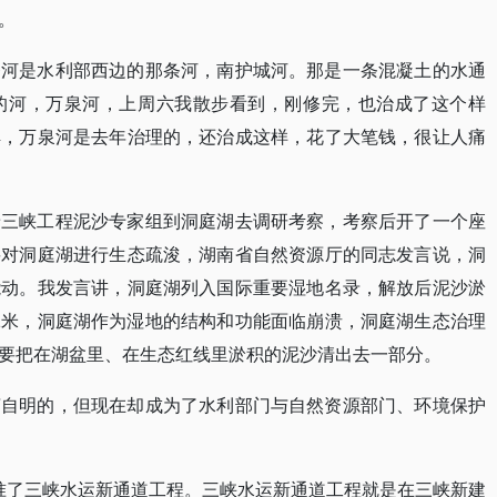
。
条河是水利部西边的那条河，南护城河。那是一条混凝土的水通
的河，万泉河，上周六我散步看到，刚修完，也治成了这个样
解，万泉河是去年治理的，还治成这样，花了大笔钱，很让人痛
着
三峡工程泥沙专家组到洞庭湖
去调研考察，考察后开了一个座
要对洞庭湖进行生态疏浚，湖南省自然资源厅的同志发言说，洞
能动。我发言讲，洞庭湖列入国际重要湿地名录，解放后泥沙淤
1.2米，洞庭湖作为湿地的结构和功能面临崩溃，洞庭湖生态治理
要把在湖盆里、在生态红线里淤积的泥沙清出去一部分。
言自明的，但现在却成为了水利部门与自然资源部门、环境保护
批准了三峡水运新通道工程。三峡水运新通道工程就是在三峡新建