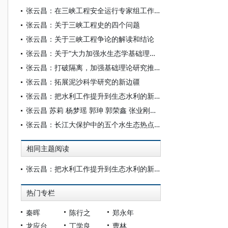
张云昌：在三峡工程安全运行专家组工作组和监测系统综合站联席会议上的讲话
张云昌：关于三峡工程史的四个问题
张云昌：关于三峡工程争论的解读和结论
张云昌：关于“大力加强水生态学基础理论研究”的建议
张云昌：打破隔离，加强基础理论研究推动过鱼设施建设事业健康发展
张云昌：拓展泥沙科学研究的新边疆
张云昌：把水利工作提升到生态水利的新境界
张云昌 苏莉 杨梦瑶 郭珅 郭荣鑫 张业刚：三峡工程生态环境保护成效与展望
张云昌：长江大保护中的五个水生态热点问题
相同主题阅读
张云昌：把水利工作提升到生态水利的新境界
热门专栏
秦晖
陈行之
郑永年
龙应台
丁学良
曹林