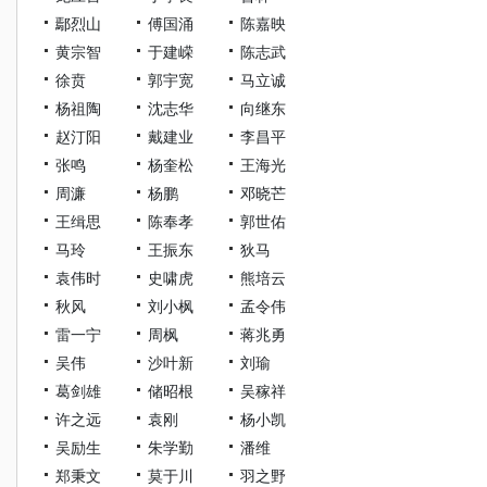
鄢烈山
傅国涌
陈嘉映
黄宗智
于建嵘
陈志武
徐贲
郭宇宽
马立诚
杨祖陶
沈志华
向继东
赵汀阳
戴建业
李昌平
张鸣
杨奎松
王海光
周濂
杨鹏
邓晓芒
王缉思
陈奉孝
郭世佑
马玲
王振东
狄马
袁伟时
史啸虎
熊培云
秋风
刘小枫
孟令伟
雷一宁
周枫
蒋兆勇
吴伟
沙叶新
刘瑜
葛剑雄
储昭根
吴稼祥
许之远
袁刚
杨小凯
吴励生
朱学勤
潘维
郑秉文
莫于川
羽之野