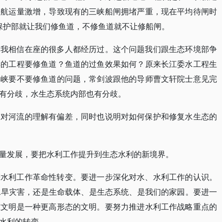
游航运量激增，导致现有的三峡船闸拥堵严重，现在平均待闸时
境保护部就让我们修鱼道，不修鱼道就不让修船闸。
，我相信在座的很多人都经历过。这个问题我们跟生态环境部争
样的工程要修鱼道？鱼道的过鱼效果如何？原来
长江委水
工程
生
三峡要不要修鱼道的问题，常剑波跟他的
导师曹
文轩院士
意见完
有分歧，水生态系统内部也有分歧。
、对河流的理解有偏差，同时也说明对如何保护和修复水生态的
量发展，要
把水利
工作提升到生态水利的新境界。
进水利工作革命性转变。要进一步深化对水、水利工作的认识。
水旱灾害，还是生命载体、是生态系统、是我们的家园。要进一
态文明是一种更高形态的文明。要努力推进水利工作战略重点的
水利的转变。