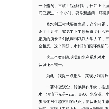
一个船闸。三峡工程修好后，长江上中
间已超过171个小时。要修新船闸，环
修水利工程就要修鱼道，这个问题
论了十几年。究竟要不要修鱼道？什么
态所的所长常剑波调到武汉大学去了，
全相反
。这个问题
，
水利
部门
跟环保部
门
这三个案例
说明我们水利系统对水
认识还不统一。
为此，我提一点想法，
实现水利高质
一要转变观念，转换操作系统，推
水、河流不光是
water、H
O、水资源、
2
步深化对生态文明的认识，要认识到生
转移，实现从工程水利、资源水利到生态