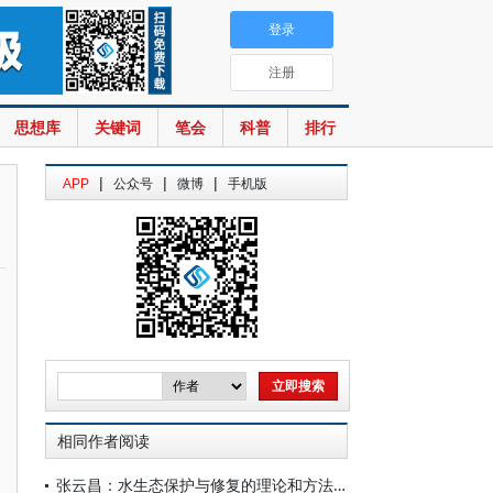
登录
注册
思想库
关键词
笔会
科普
排行
|
|
|
APP
公众号
微博
手机版
相同作者阅读
张云昌：水生态保护与修复的理论和方法——节选自《河流生态学十八讲》