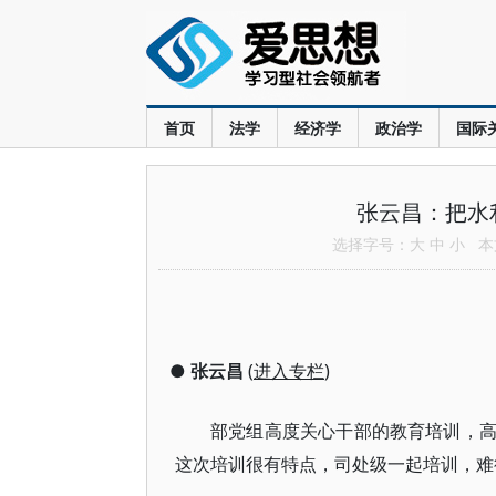
首页
法学
经济学
政治学
国际
张云昌：把水
选择字号：
大
中
小
本文
●
张云昌
(
进入专栏
)
部党组高度关心干部的教育培训，
这次培训很有特点，司处级一起培训，难