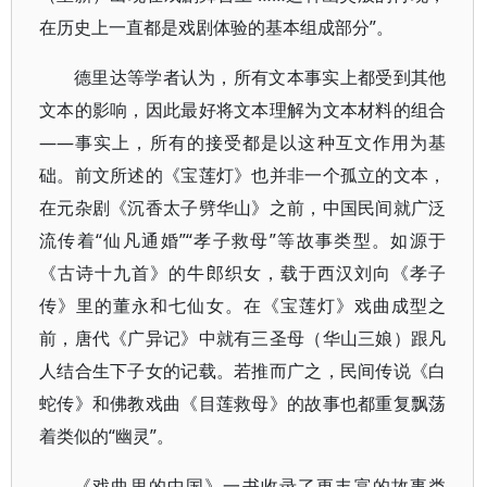
在历史上一直都是戏剧体验的基本组成部分”。
德里达等学者认为，所有文本事实上都受到其他
文本的影响，因此最好将文本理解为文本材料的组合
——事实上，所有的接受都是以这种互文作用为基
础。前文所述的《宝莲灯》也并非一个孤立的文本，
在元杂剧《沉香太子劈华山》之前，中国民间就广泛
流传着“仙凡通婚”“孝子救母”等故事类型。如源于
《古诗十九首》的牛郎织女，载于西汉刘向《孝子
传》里的董永和七仙女。在《宝莲灯》戏曲成型之
前，唐代《广异记》中就有三圣母（华山三娘）跟凡
人结合生下子女的记载。若推而广之，民间传说《白
蛇传》和佛教戏曲《目莲救母》的故事也都重复飘荡
着类似的“幽灵”。
《戏曲里的中国》一书收录了更丰富的故事类