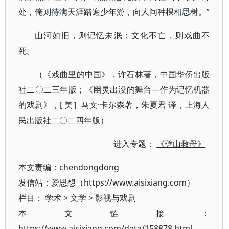
处，俺则待满天涯踏遍少年游，向人间种棵相思树。”
山河如旧，则记忆未泯；文化不亡，则戏曲不
死。
（《戏曲里的中国》，许石林著，中国华侨出版
社二〇二三年版；《幽灵出没的舞台—作为记忆机器
的戏剧》，[ 美］马文·卡尔森著，朱夏君 译，上海人
民出版社二〇二四年版）
进入专题：
《劈山救母》
本文责编：
chendongdong
发信站：爱思想（https://www.aisixiang.com）
栏目：
学术
>
文学
>
影视与戏剧
本文链接：
https://www.aisixiang.com/data/158878.html