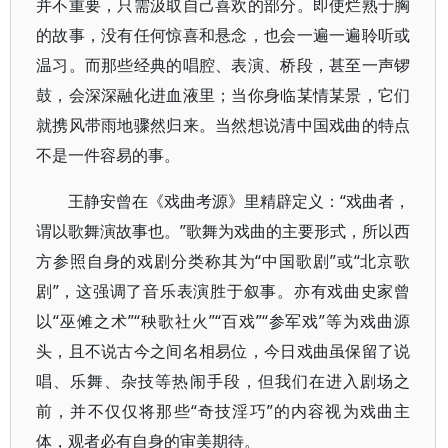
并不重要，只需汲取自己喜欢的部分。即使烂熟于胸
的故事，没有任何惊喜和悬念，也会一遍一遍聆听或
温习。而那些经典的唱腔、表演、桥段，甚至一声锣
鼓，会深深融化进血液里；当你身临某情某景，它们
就携风带雨地骤然归来。当然想说清中国戏曲的特点
不是一件容易的事。
王静安曾在《戏曲考源》里精辟定义：“戏曲者，
谓以歌舞演故事也。”歌舞为戏曲的主要形式，所以西
方参照自身的戏剧分类称其为“中国歌剧”或“北京歌
剧”，这强调了音乐表演胜于叙事。亦有戏曲史家曾
以“巫傩之术”“秧歌社火”“百戏”“参军戏”等为戏曲源
头，且不说古今之间名相易位，今日戏曲虽保留了说
唱、乐舞、杂技等热闹手段，但我们在进入剧场之
前，并不仅仅将那些“奇技淫巧”的内容视为戏曲主
体，观者必有自身的审美期待。