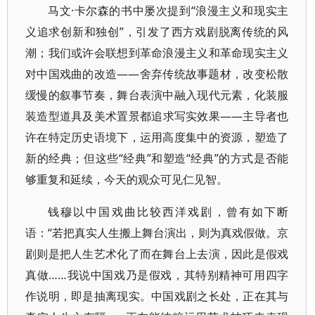
马文·卡尔森的书中屡次提到“浪漫主义和现实主
义追求创新和独创”，引发了西方戏剧脱离传统的风
潮；我们或许会联想到革命浪漫主义和革命现实主义
对中国戏曲的改造——舍弃传统故事题材，改变松散
缓慢的叙事节奏，舞台表演中融入现代元素，化装服
装造型道具及美术置景都追求写实效果——主导者也
许在特定历史语境下，运用高度集中的资源，塑造了
新的经典；但这些“经典”和塑造“经典”的方式是否能
够重复和延续，今天的观众可见仁见智。
钱穆以中国戏曲比较西洋戏剧，曾有如下断
语：“若把真实人生搬上舞台演出，则为真戏假做。京
剧则是把人生艺术化了而在舞台上去演，因此是假戏
真做……我说中国戏乃是假戏，其特别精神可用四字
作说明，即是抽离现实。中国戏剧之长处，正在其与