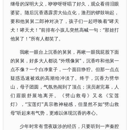
继母的深明大义，咿咿呀呀唱了好久，观众看得泪眼
婆娑。随后沉香遇霹雳大仙点化，激烈的锣鼓响起，
要和他舅舅二郎神对决了，孩子们一起呼唤着“哮天
犬！哮天犬！”前排有小孩儿突然高喊一句：“那娃打
他舅了！”所有人都笑了。
我瞅一眼台上沉香的舅舅，再瞅一眼我屁股下面
的舅舅，好多大人都说 “外甥像舅”，沉香咋和他舅一
点不像？一个白净童子，一个面目狰狞。但那一点点
疑惑迅速被戏的高潮给冲淡了。终于，沉香力劈华
山，母子团圆，气氛热闹到了顶点；演员谢完幕，人
们眉眼舒展地离开。《劈山救母》又名《宝莲
灯》，“宝莲灯”具宗教神秘感，但显然不如“劈山救
母”听起来有气势，更难以体现沉香的孝心。
少年时常有雪夜跋涉的经历，只要听到一声秦腔