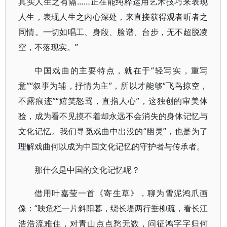
真实人生之有隔……正在能纯粹运用艺术技巧来表现
人生，表现人生之内心深处，来直接获得观者听者之
同情。一切如唱工、身段、脸谱、台步，无不超脱凌
空，不落现实。”
中国戏曲的主要特点，就在于“轻写实，重写
意”“叙事为辅，抒情为主”，所以才能够“飞鸟掠空，
不露痕迹”“嬉笑怒骂，直指人心”，这独创的审美体
验，成为看不见摸不着却永远不会消失的身体记忆与
文化记忆。我们寻觅戏曲中出没的“幽灵”，也是为了
理解戏曲何以成为中国文化记忆的守护者与传承者。
那什么是中国的文化记忆呢？
借用叶嘉莹一首《寄生草》，聊为雪泥鸿爪画
像：“映危栏一片斜阳暮，绕长堤两行垂柳疏，看长江
浩浩流难住，对青山点点愁无数，问征鸿字字归何