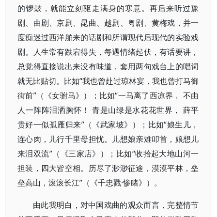
的锣鼓，就能立刻驱走满身的寒意。再后来听过豫
剧、曲剧、京剧、昆曲、越剧、粤剧、黄梅戏，并一
度痴迷过西洋舶来的话剧和所谓现代后现代的实验戏
剧。人生常有跌宕得失，每遇情绪起伏，有话要讲，
总觉得直接说出来没有味道，套用两句戏台上的唱词
就无比贴切。比如“我也曾赴过琼林宴，我也曾打马御
街前”（《女驸马》）；比如“一马离了西凉界， 不由
人一阵阵泪洒胸怀！ 青是山绿是水花花世界， 薛平
贵好一似孤雁归来”（《武家坡》）；比如“娘生儿，
连心肉，儿行千里母担忧。儿想娘亲难叩首，娘想儿
来泪双流”（《三家店》）；比如“收拾起大地山河一
担装，四大皆空相。历尽了渺渺征途，漠漠平林，垒
垒高山，滚滚长江”（《千忠戮·惨睹》）。
由此我明白，对中国戏曲的观众而言，完整情节