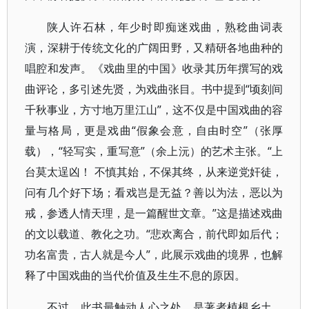
陕人许石林，年少时即痴迷戏曲，熟稔曲词表
演，深耕于传统文化的广阔田野，又精研各地曲种的
唱腔和发声。《戏曲里的中国》收录其历年撰写的戏
曲评论，多引述先贤，为戏曲张目。书中提到“顷刻间
千秋事业，方寸地万里江山”，这不仅是中国戏曲的容
量与格局，更是戏曲“假象会意，自由时空”（张厚
载），“轻写实，重写意”（余上沅）的艺术主张。“上
台莫太逞凶！ 不慎其始，不保其终，从来逆党奸徒，
问有几个好下场；看戏岂是无益？善以为法，恶以为
戒，参透人情天理，是一篇醒世文章。”这是描述戏曲
的文以载道、教化之功。“悲欢离合，前代即如后代；
功名富贵，古人就是今人”，此展示戏曲的境界，也解
释了中国戏曲的当代价值及生生不息的原因。
不过，此书最触动人心之处，是著者植根乡土，