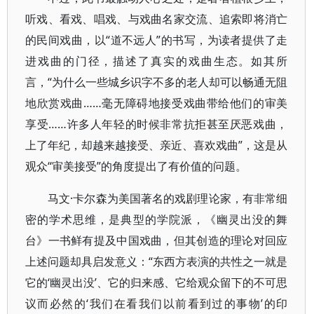
听戏、看戏、唱戏、与戏曲名家交流、追索即将消亡
的民间戏曲，以“道不远人”的书写，为读者提供了走
进戏曲的门径，描述了真实的戏曲生态。如其所
言，“为什么一些城乡识字不多的老人却可以畅通无阻
地欣赏戏曲……毫无障碍地接受戏曲带给他们的审美
享受……许多人年轻的时候非常抗拒甚至厌恶戏曲，
上了年纪，却越来越接受、亲近、喜欢戏曲”，这是从
观众“审美接受”的角度提出了有价值的问题。
马文·卡尔森为美国著名的戏剧理论家，有非常细
密的学术思维，是典型的学院派，《幽灵出没的舞
台》一书鲜有提及中国戏曲，但其创造的理论对回应
上述问题却具启发意义：“东西方表演的共性之一就是
它的‘幽灵出没’、它的归来感、它给观众留下的不可思
议而必然的‘我们在看我们以前看到过的事物’的印