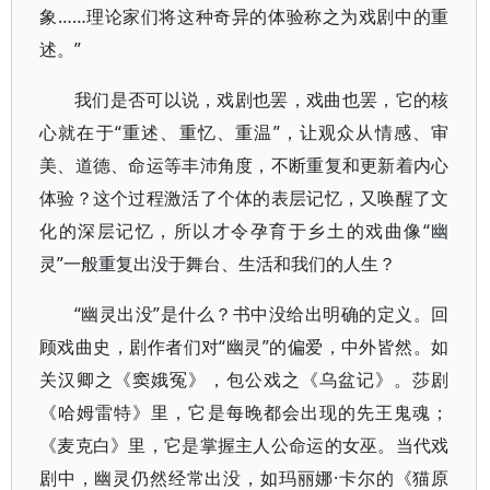
象……理论家们将这种奇异的体验称之为戏剧中的重
述。”
我们是否可以说，戏剧也罢，戏曲也罢，它的核
心就在于“重述、重忆、重温”，让观众从情感、审
美、道德、命运等丰沛角度，不断重复和更新着内心
体验？这个过程激活了个体的表层记忆，又唤醒了文
化的深层记忆，所以才令孕育于乡土的戏曲像“幽
灵”一般重复出没于舞台、生活和我们的人生？
“幽灵出没”是什么？书中没给出明确的定义。回
顾戏曲史，剧作者们对“幽灵”的偏爱，中外皆然。如
关汉卿之《窦娥冤》，包公戏之《乌盆记》。莎剧
《哈姆雷特》里，它是每晚都会出现的先王鬼魂；
《麦克白》里，它是掌握主人公命运的女巫。当代戏
剧中，幽灵仍然经常出没，如玛丽娜·卡尔的《猫原