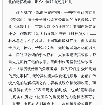
化的记忆机器，那么中国戏曲更是如此。
许石林在《戏曲里的中国》一书中提到的京剧
《焚锦山》源于介子推和晋文公重耳的历史传说，京
剧《马鞍山》、京韵大鼓《伯牙摔琴》改编自冯梦龙
小说，碗碗腔《闻太师显魂》来自《封神演义》……
林林总总，不胜枚举。中国戏曲取材广泛，但大多基
于历史、神话、传说和文学，无论这些题材此前以文
本、口述或歌谣的形式存在，人物事迹或真或假，都
首先是流传广远的故事。戏曲创作者偏爱这些故事，
多半从票房或传播的角度考虑，因为它们是“众所周知
的历史素材”，无论其功能为教化还是娱乐，必然在传
统文化的理解框架之内，容易被观众接受和欢迎。而
当演员在戏台上“表演历史”的时候，也就“意味着在
（真实）历史中被压抑的幽灵般的人物和故事可以
（重新）出现在戏剧舞台上 ……这种幽灵般的再现，