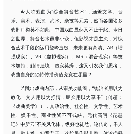
今人称戏曲为“综合舞台艺术”，涵盖文学、音
乐、美术、表演、武术、杂技等元素，然而各国诸多
戏剧种类莫不如此，中国戏曲显然又不止于此。今日
之世界，舞台艺术虽非小众，但影视才是主流，对综
合艺术手段的运用登峰造极，未来更有高清、AR（增
强现实）、VR（虚拟现实）、MR（混合现实）等技
术加持，触情造境，虚实莫辨，这又引发我们思考，
戏曲自身的独特传播价值究竟在哪里？
若跳出戏曲内部，从审美功能看，“统治者用以为
教化，文人用以为抒情，民众用以为享乐”（傅谨：
《戏曲美学》），其政治性、社会性、文学性、艺术
性、娱乐性、商业性皆不可或缺。元代高明《琵琶
记》中所云“不关风化体，纵好也徒然。论传奇，乐人
易，动人难。知音君子，这般另作眼儿看。休论插科