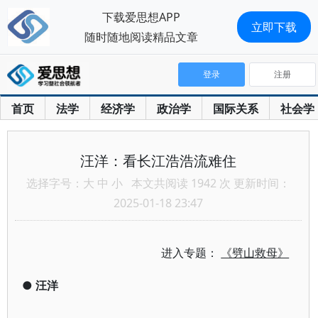
下载爱思想APP
立即下载
随时随地阅读精品文章
登录
注册
首页
法学
经济学
政治学
国际关系
社会学
汪洋：看长江浩浩流难住
选择字号：
大
中
小
本文共阅读 1942 次 更新时间：
2025-01-18 23:47
进入专题：
《劈山救母》
●
汪洋