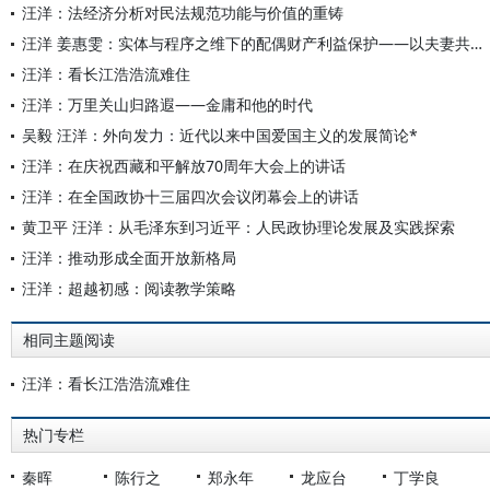
汪洋：法经济分析对民法规范功能与价值的重铸
汪洋 姜惠雯：实体与程序之维下的配偶财产利益保护——以夫妻共同财产处分及夫妻债务清偿为例
汪洋：看长江浩浩流难住
汪洋：万里关山归路遐——金庸和他的时代
吴毅 汪洋：外向发力：近代以来中国爱国主义的发展简论*
汪洋：在庆祝西藏和平解放70周年大会上的讲话
汪洋：在全国政协十三届四次会议闭幕会上的讲话
黄卫平 汪洋：从毛泽东到习近平：人民政协理论发展及实践探索
汪洋：推动形成全面开放新格局
汪洋：超越初感：阅读教学策略
相同主题阅读
汪洋：看长江浩浩流难住
热门专栏
秦晖
陈行之
郑永年
龙应台
丁学良