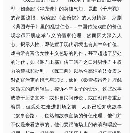
型，如秦腔《串龙珠》的英雄气短、昆曲《千忠戮》
的家国遗恨、碗碗腔《金琬钗》的人鬼情深、京剧
《桑园寄子》里的乱世仁心……中国传统戏曲的价值
观念虽不脱忠孝节义的儒家伦理，然而因为深入人
心、揭示人性，即使置于现代语境也有其生命价值。
戏曲常有富含女性主义色彩的剧作，甚至超越了所处
的时代，如《昭君出塞》借王昭君之口对男性君主权
力的警戒和批判，《陈三两》以品性高洁的妓女表达
对贪官污吏的憎恶与悲愤，豫剧《秦雪梅吊孝》埋怨
未婚夫的脆弱轻生，控诉不幸女子的命运。这些故事
或源于历史文本，或起自民间传说，或由创作者重新
编撰，但观众在走进剧场之前，大多已经知晓故事
（叙事套路），也熟知故事宣扬的价值伦理，他们并
不仅是来看故事的，他们要跟随场上的表演和唱腔一