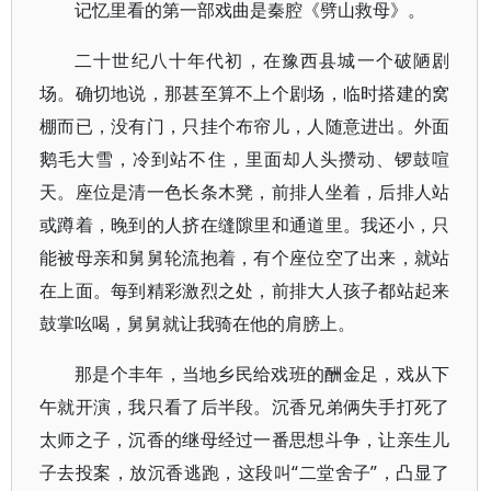
记忆里看的第一部戏曲是秦腔《劈山救母》。
二十世纪八十年代初，在豫西县城一个破陋剧
场。确切地说，那甚至算不上个剧场，临时搭建的窝
棚而已，没有门，只挂个布帘儿，人随意进出。外面
鹅毛大雪，冷到站不住，里面却人头攒动、锣鼓喧
天。座位是清一色长条木凳，前排人坐着，后排人站
或蹲着，晚到的人挤在缝隙里和通道里。我还小，只
能被母亲和舅舅轮流抱着，有个座位空了出来，就站
在上面。每到精彩激烈之处，前排大人孩子都站起来
鼓掌吆喝，舅舅就让我骑在他的肩膀上。
那是个丰年，当地乡民给戏班的酬金足，戏从下
午就开演，我只看了后半段。沉香兄弟俩失手打死了
太师之子，沉香的继母经过一番思想斗争，让亲生儿
子去投案，放沉香逃跑，这段叫“二堂舍子”，凸显了