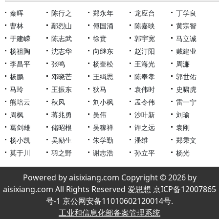
秦晖
陈行之
郑永年
龙应台
丁学良
曹林
鄢烈山
傅国涌
陈嘉映
黄宗智
于建嵘
陈志武
徐贲
郭宇宽
马立诚
杨祖陶
沈志华
向继东
赵汀阳
戴建业
李昌平
张鸣
杨奎松
王海光
周濂
杨鹏
邓晓芒
王缉思
陈奉孝
郭世佑
马玲
王振东
狄马
袁伟时
史啸虎
熊培云
秋风
刘小枫
孟令伟
雷一宁
周枫
蒋兆勇
吴伟
沙叶新
刘瑜
葛剑雄
储昭根
吴稼祥
许之远
袁刚
杨小凯
吴励生
朱学勤
潘维
郑秉文
莫于川
羽之野
谢志浩
孙立平
杨光
Powered by aisixiang.com Copyright © 2026 by
aisixiang.com All Rights Reserved 爱思想 京ICP备12007865
号-1 京公网安备11010602120014号.
工业和信息化部备案管理系统