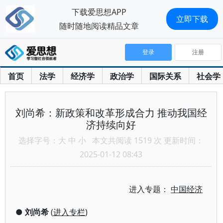
下载爱思想APP
立即下载
随时随地阅读精品文章
登录
注册
首页
法学
经济学
政治学
国际关系
社会学
刘尚希：新政策和改革形成合力 推动我国经
济持续向好
选择字号：
大
中
小
本文共阅读 1519 次 更新时间：
2025-01-12 08:43
进入专题：
中国经济
●
刘尚希
(
进入专栏
)