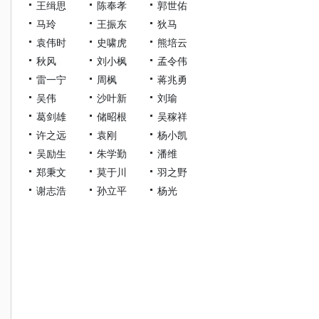
王缉思
陈奉孝
郭世佑
马玲
王振东
狄马
袁伟时
史啸虎
熊培云
秋风
刘小枫
孟令伟
雷一宁
周枫
蒋兆勇
吴伟
沙叶新
刘瑜
葛剑雄
储昭根
吴稼祥
许之远
袁刚
杨小凯
吴励生
朱学勤
潘维
郑秉文
莫于川
羽之野
谢志浩
孙立平
杨光