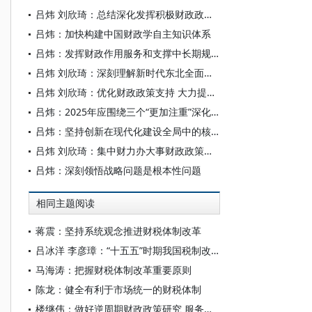
吕炜 刘欣琦：总结深化发挥积极财政政策作用的规律性认识
吕炜：加快构建中国财政学自主知识体系
吕炜：发挥财政作用服务和支撑中长期规划
吕炜 刘欣琦：深刻理解新时代东北全面振兴发展之要
吕炜 刘欣琦：优化财政政策支持 大力提振消费
吕炜：2025年应围绕三个“更加注重”深化财税体制改革
吕炜：坚持创新在现代化建设全局中的核心地位
吕炜 刘欣琦：集中财力办大事财政政策体系研究
吕炜：深刻领悟战略问题是根本性问题
相同主题阅读
蒋震：坚持系统观念推进财税体制改革
吕冰洋 李彦璋：“十五五”时期我国税制改革
马海涛：把握财税体制改革重要原则
陈龙：健全有利于市场统一的财税体制
楼继伟：做好逆周期财政政策研究 服务新一轮财税体制改革