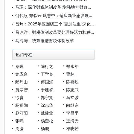
马珺：深化财税体制改革 增强地方财政能力
何代欣 郑淼云 巩慧中：适应新业态发展的税制优化：实践归纳、面临挑战与发展路径
吕炜：2025年应围绕三个“更加注重”深化财税体制改革
吕冰洋：财税体制改革要处理好活力和秩序的关系
马海涛：统筹推进财税体制改革
热门专栏
秦晖
陈行之
郑永年
龙应台
丁学良
曹林
鄢烈山
傅国涌
陈嘉映
黄宗智
于建嵘
陈志武
徐贲
郭宇宽
马立诚
杨祖陶
沈志华
向继东
赵汀阳
戴建业
李昌平
张鸣
杨奎松
王海光
周濂
杨鹏
邓晓芒