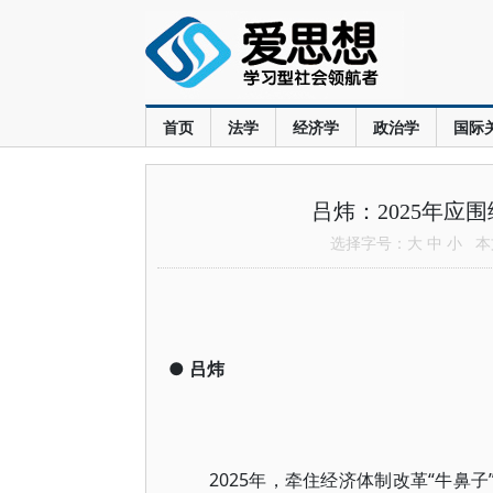
首页
法学
经济学
政治学
国际
吕炜：2025年应
选择字号：
大
中
小
本文
●
吕炜
2025年，牵住经济体制改革“牛鼻