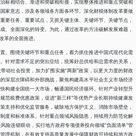
和治标相结合、渐进和突破相衔接，实现整体推进和重点突破相
和国家意志，涉及各领域各方面各环节。深化财税体制改革要做
、重要任务、重要试点，又抓关键主体、关键环节、关键节点，
集成、全面深化的转变。为此，通过改革的方法破解发展难题，
改革的全面推进。
位置。围绕关键环节和重点任务，着力抓住推进中国式现代化需
革。针对需求不足的突出症结，统筹好总供给和总需求的关系，
带动社会投资，加力扩围实施“两新”政策，以更大力度的财政
展的深层次障碍和外部挑战，聚焦构建高水平社会主义市场经济
加快构建全国统一大市场，畅通国民经济循环。针对产业转型升
，规范税费优惠政策，促进“新三样”等优势产业长期持续健康发
政策支持和优化监管服务，破除地方保护主义、消除市场壁垒，
障制度和标准体系。针对重点领域风险隐患，持续用力防范化解
风险连锁联动，实行地方政府专项债券投向领域“负面清单”管
务管理机制，在有效支持高质量发展中保障财政可持续和地方政