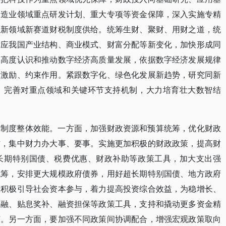
制造业领域重点研发计划、重大专项等资金保障，深入实施专精
强新领域新赛道财税制度供给。统筹生财、聚财、用财之道，统
适应我国产业结构、商业模式、财富分配等新变化，加快形成同
局高度认识和推动数字经济高质量发展，依据数字经济发展规律
、激励、约束作用。紧跟数字化、绿色化发展新趋势，研究同新
，完善对重点领域和关键环节支持机制，大力培育壮大数智结
挥制度整体效能。一方面，加强财政资源和预算统筹，优化财政
方，集中财力办大事、要事。实施更加积极的财政政策，提高财
长期特别国债、税费优惠、财政补助等政策工具，加大支出强
统筹，安排更大规模政府债券，用好超长期特别国债、地方政府
，积极引导社会资本参与，着力提高投资综合效益，为稳增长、
金融、贴息奖补、融资担保等政策工具，支持和撬动更多资金精
节。另一方面，要加强不同政策间协调配合，增强宏观政策取向