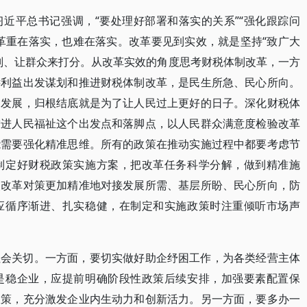
近平总书记强调，“要处理好部署和落实的关系”“强化跟踪问
革重在落实，也难在落实。改革要见到实效，就是坚持“致广大
判、让群众来打分。从改革实效的角度思考财税体制改革，一方
远利益出发谋划和推进财税体制改革，是民生所急、民心所向。
促发展，归根结底就是为了让人民过上更好的日子。深化财税体
增进人民福祉这个出发点和落脚点，以人民群众满意度检验改革
能需要强化精准思维。所有的政策在推动实施过程中都要考虑节
制定好财税政策实施方案，把改革任务科学分解，做到精准施
使改革对策更加精准地对接发展所需、基层所盼、民心所向，防
应循序渐进、扎实稳健，在制定和实施政策时注重倾听市场声
社会关切。一方面，要切实做好助企纾困工作，为各类经营主体
是稳企业，应提前明确阶段性政策后续安排，加强要素配置保
政策，充分激发企业内生动力和创新活力。另一方面，要多办一