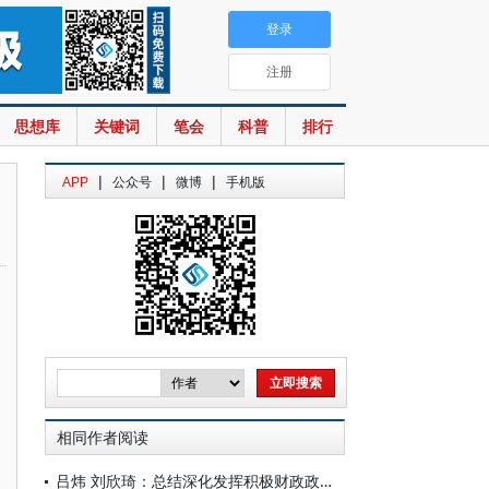
登录
注册
思想库
关键词
笔会
科普
排行
|
|
|
APP
公众号
微博
手机版
相同作者阅读
吕炜 刘欣琦：总结深化发挥积极财政政策作用的规律性认识