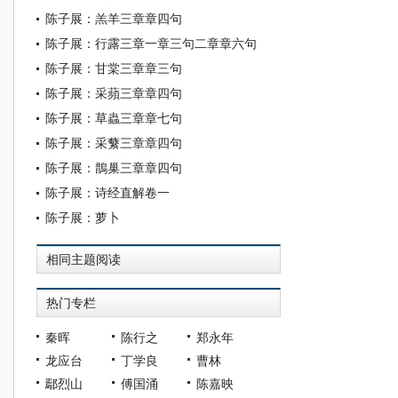
陈子展：羔羊三章章四句
陈子展：行露三章一章三句二章章六句
陈子展：甘棠三章章三句
陈子展：采蘋三章章四句
陈子展：草蟲三章章七句
陈子展：采蘩三章章四句
陈子展：鵲巢三章章四句
陈子展：诗经直解卷一
陈子展：萝卜
相同主题阅读
热门专栏
秦晖
陈行之
郑永年
龙应台
丁学良
曹林
鄢烈山
傅国涌
陈嘉映