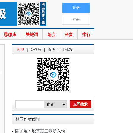
登录
注册
思想库
关键词
笔会
科普
排行
|
|
|
APP
公众号
微博
手机版
相同作者阅读
陈子展：殷其靁三章章六句