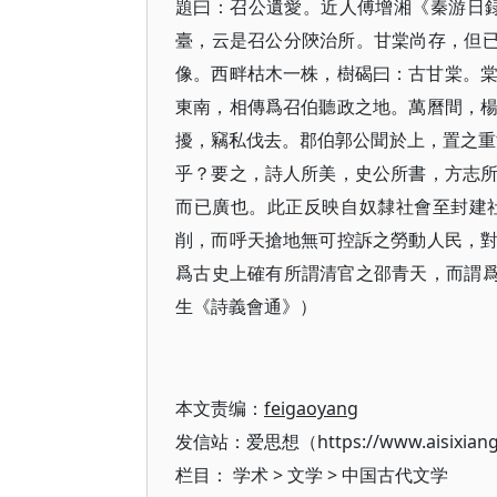
題曰：召公遺愛。近人傅增湘《秦游日録
臺，云是召公分陝治所。甘棠尚存，但已久
像。西畔枯木一株，樹碣曰：古甘棠。棠有
東南，相傳爲召伯聽政之地。萬曆間，
擾，竊私伐去。郡伯郭公聞於上，置之重
乎？要之，詩人所美，史公所書，方志
而已廣也。此正反映自奴隸社會至封建
削，而呼天搶地無可控訴之勞動人民，
爲古史上確有所謂清官之邵青天，而謂爲
生《詩義會通》​）
本文责编：
feigaoyang
发信站：爱思想（https://www.aisixian
栏目：
学术
>
文学
>
中国古代文学