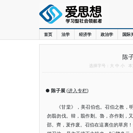
首页
法学
经济学
政治学
国际
陈
选择字号：
大
中
小
本文
●
陈子展
(
进入专栏
)
《甘棠》​，美召伯也。召伯之教，
勿翦勿伐。韓，翦作剗。魯，亦作剗，
邵。齊，茇作废。召伯在這裏住的草房！