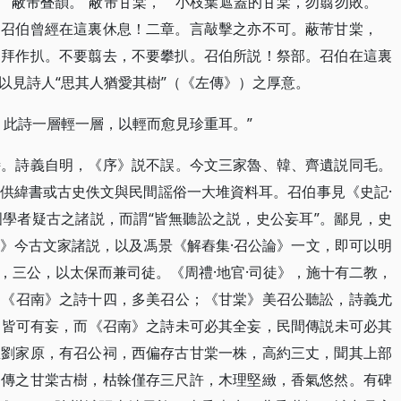
：​“蔽芾叠韻。​”蔽芾甘棠， 小枝葉遮蓋的甘棠，勿翦勿敗。
。召伯曾經在這裏休息！二章。言敲擊之亦不可。蔽芾甘棠，
，拜作扒。不要翦去，不要攀扒。召伯所説！祭部。召伯在這裏
詩人“思其人猶愛其樹”​（​《左傳》​）之厚意。
，此詩一層輕一層，以輕而愈見珍重耳。​”
詩。詩義自明，​《序》説不誤。今文三家魯、韓、齊遺説同毛。
供緯書或古史佚文與民間謡俗一大堆資料耳。召伯事見《史記·
國學者疑古之諸説，而謂“皆無聽訟之説，史公妄耳”​。鄙見，史
》今古文家諸説，以及馮景《解舂集·召公論》一文，即可以明
三公，以太保而兼司徒。​《周禮·地官·司徒》​，施十有二教，
​《召南》之詩十四，多美召公；​《甘棠》美召公聽訟，詩義尤
史記》皆可有妄，而《召南》之詩未可必其全妄，民間傳説未可必其
里劉家原，有召公祠，西偏存古甘棠一株，高約三丈，聞其上部
相傳之甘棠古樹，枯榦僅存三尺許，木理堅緻，香氣悠然。有碑