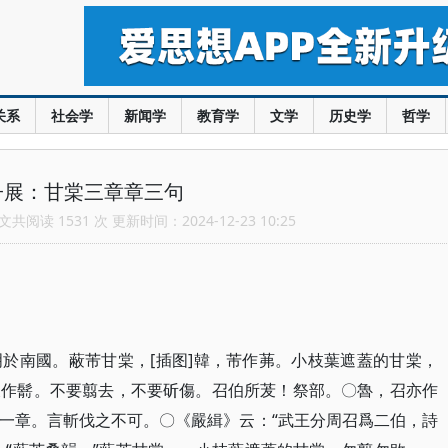
关系
社会学
新闻学
教育学
文学
历史学
哲学
子展：甘棠三章章三句
共阅读 1531 次 更新时间：2024-12-23 10:25
明於南國。蔽芾甘棠，[插图]韓，芾作茀。小枝葉遮蓋的甘棠，
又作鬋。不要翦去，不要斫傷。召伯所茇！祭部。〇魯，召亦作
一章。言斬伐之不可。〇《嚴緝》云：​“武王分周召爲二伯，詩