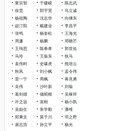
黄宗智
于建嵘
陈志武
徐贲
郭宇宽
马立诚
杨祖陶
沈志华
向继东
赵汀阳
戴建业
李昌平
张鸣
杨奎松
王海光
周濂
杨鹏
邓晓芒
王缉思
陈奉孝
郭世佑
马玲
王振东
狄马
袁伟时
史啸虎
熊培云
秋风
刘小枫
孟令伟
雷一宁
周枫
蒋兆勇
吴伟
沙叶新
刘瑜
葛剑雄
储昭根
吴稼祥
许之远
袁刚
杨小凯
吴励生
朱学勤
潘维
郑秉文
莫于川
羽之野
谢志浩
孙立平
杨光