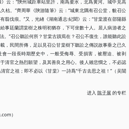
》云：​“陝州城距車站里許，南爲槖水，北爲黄河。城中見高
枯。​”齊周華《陝游隨筆》云：​“城東北隅有召公堂，貌召公
翦伐痕。​”又，光緖《湖南通志·紀聞》云：​“甘棠渡在邵陽縣
楊給事廷蘭謂棠樹之株明初猶存，下可坐數十人。居人病游者之
法。​”召公聽訟何所？甘棠古蹟焉在？召公不復生，誰能聽此訟
所載，民間所傳，足以見召公甘棠樹下聽訟之傳説故事垂之已久
社會一段長時期歷史中，一般受侮辱、受損害，被壓迫、被剥
對于清官之熱烈願望，及其善良之用心。後人雖悲憫之，不必認
清官之祖；即不必以《甘棠》一詩爲“千古去思之祖！”​（吴闓
进入
陈子展
的专栏
g.com）