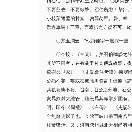
稱召伯，是作于武王之時也。​”〇陳奂云
不要翦去、不要敲撃。召伯所憩！祭部
小枝葉遮蓋的甘棠，勿翦勿拜。魯、韓
歇過車馬！三章。言攀扒之亦復不可。於以見
〇方玉潤云：​“他詩鍊字一層深一層
〇今按：​《甘棠》​，美召伯聽訟之
其所不同者，在有關于甘棠傳説故事，提
燕召公世家》​。​《史記會注考證》據我
公殆不妄，妄或在彼瀧川資言！但據《詩
其孰妄孰不妄。召南，召公之分地。召公，
實爲奴隸大總管，聽訟爲其職掌所固有。
明。即令《周禮》​、​《左傳》​、​《
全無歷史影子也。今陝西岐山縣西南八
枝葉猶活。又，河南陝州城北大街尚有