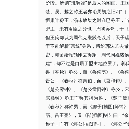
阶段。所谓“班爵禄”是后人的图画。王
楚、吴、越之称王者亦沿周初之旧习”​（​
恒累叶称王，汤未放桀之时亦已称王，
盟主，未有君臣之分也。周初亦然，于《牧誓》
但王氏却认为周代克殷践奄以后，天子
于不能解析“宗统”关系，留给郭沫若去
密，却留给顾颉刚去拆穿。周代同姓诸侯
建”​，却不过是自居于盟主地位罢了。
鲁《春秋》称公，而《鲁侯鬲》​、​《鲁
晋公；​《春秋》称秦伯，而《盄和钟》​
《楚公爵钟》​、​《楚公雷雨钟》称公
宗彝钟》称王而称其祖为侯，​《楚子簠
《春秋》称许男，而《鄦子[插图]师钟》
鬲、吕王壶》​，又《郘[插图]钟》曰，​
称子，而有《邾公[插图]钟》​、​《邾公华