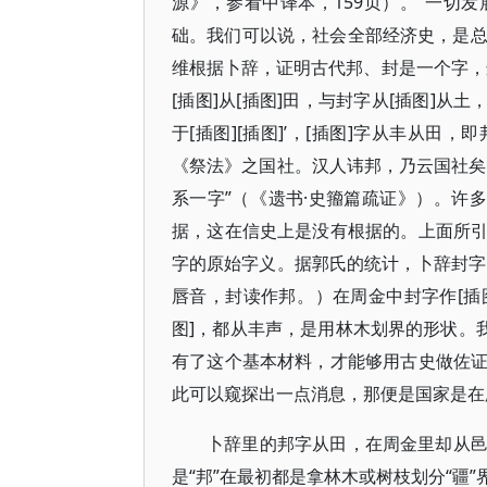
源》​，参看中译本，159页）​。​“
础。我们可以说，社会全部经济史，是总结
维根据卜辞，证明古代邦、封是一个字，这
[插图]从[插图]田，与封字从[插图]从
于[插图][插图]’，[插图]字从丰从
《祭法》之国社。汉人讳邦，乃云国社矣。
系一字”​（​《遗书·史籀篇疏证》​）​
据，这在信史上是没有根据的。上面所
字的原始字义。据郭氏的统计，卜辞封字有
唇音，封读作邦。​）在周金中封字作[插图]
图]，都从丰声，是用林木划界的形状。
有了这个基本材料，才能够用古史做佐
此可以窥探出一点消息，那便是国家是在
卜辞里的邦字从田，在周金里却从
是“邦”在最初都是拿林木或树枝划分“疆