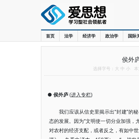
首页
法学
经济学
政治学
国际
侯外
选择字号：
大
中
小
本文
●
侯外庐
(
进入专栏
)
我们应该从信史里揭示出“封建”的
态的发展。因为“文明使一切分业加强，
对农村的经济支配，或者反之，有如中世纪