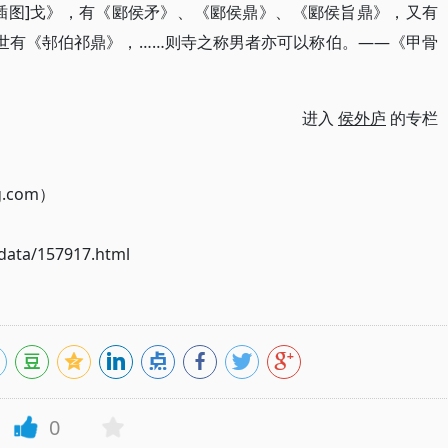
图]戈》​，有《郾侯矛》​、​《郾侯鼎》​、​《郾侯旨鼎》​，又有
世有《邿伯祁鼎》​，……则寺之称男者亦可以称伯。——《甲骨
进入
侯外庐
的专栏
g.com）
ata/157917.html
0