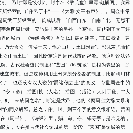
​“乃封”即是“尔邦”​。封字在《散氏盘》里写成[插图]。实际
经营的（​“作邑于丰”——《大雅·文王有声》​）​。周金中常
，是周武王所经营的，筑成以后，​“自西自东，自南自北，无思不
为[插图]字象四周封树，应当是丰字的另外一个写法。周代到了文王好
界的城市。《诗经·鲁颂》有类似封建的建字，​“王曰叔父，建
。乃命鲁公，俾侯于东，锡之山川，土田附庸”​。郭沫若把庸解
止公仆庸土田”​，因此断定这是周代城市的起源。他这种说法还
解。古代社会殖民制度和“营国”​（即筑城）是相为表里的，所
封，建立城市。但是这种利用土田来划分都鄙的制度，比起利用林
的了，也还没有汉人说的“爵诸侯之土”的意义。存世周金中的
令（命）[插图]执（人名）[插图]（赠诒）大则于段。​”​“大
据郑玄“则，未成国之名”​，断定是大邑，他的《两周金文辞大系考
“封”的同义解释。总之，作、封、则三个字的意义很相近。营国
在《周书》​、​《诗经》里，赐、命、令、锡等字，是常见的，
涵义，实在是古代社会筑城的第一阶段，​“营国”是筑城的第二