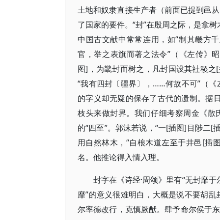
土地和奴隶直接生产者（前面已提到邑从口
了国家的要件。“封”在殷周之际，是拿树
中国古文献中常常连用，如“制其畿方千里，
官，举之表旗而著之法令”​（​《左传》昭元
图]，为畿封而树之，凡封国设其社稷之[插图
“我有四封〔疆界〕，……何故不可”​（​
的字义却无疑的保存了古代的遗制。据日
枝头来做封界。我们仔细考察周金《散
的“四至”​。郭沫若说，​“一[插图]目陟二[插
用自然林木，​“自桹木道左至于井邑[插图]道
名。他推论得入情入理。
封字在《诗经·周颂》里有“无封靡于尔
靡”的意义很难明白，大概是说不要胡乱
尔率德改行，克慎厥猷。肆予命尔侯于东土，