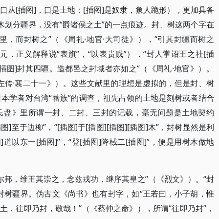
从[插图]，口是土地；[插图]是奴隶，象人跪形）​，更加具备
木划分疆界，没有“爵诸侯之土”的一点痕迹。封、树这两个字在
而封树之”​（​《周礼·地官·大司徒》​）​，​“引其封疆而树之
，正义解释说“表旗”​，​“以表贵贱”​）​，​“封人掌诏王之社[插
]封其四疆。造都邑之封域者亦如之”​（​《周礼·地官》​）​。​
《左传·襄二十一》​）​。这些文献里的理想是虚拟的，但是封、树
本学者对台湾“蕃族”的调查，祖先占领的土地是刻树或者结合
氏盘》里所谓一封、二封、三封的记载，毫无问题是土地契约
图]至于边柳”​，​“[插图]于[插图][插图][插图]木”​，封树显然是利
以东一[插图]”​，​“登[插图]降棫二[插图]”​，便是用树木做地
邦，维王其崇之，念兹戎功，继序其皇之”​（​《烈文》​）​。​“封
封树疆界。伪古文《尚书》也有封字，如“王若曰，小子胡，惟
往即乃封，敬哉！”​（​《蔡仲之命》​）​，所谓“往即乃封”​，