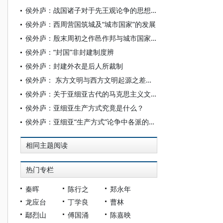
侯外庐：战国诸子对于先王观论争的思想线索
侯外庐：西周营国筑城及​“城市国家”的发展
侯外庐：殷末周初之作邑作邦与城市国家的成立
侯外庐：“封国”非封建制度辨
侯外庐：封建外衣是后人所裁制
侯外庐： 东方文明与西方文明起源之差别性
侯外庐：关于亚细亚古代的马克思主义文献
侯外庐：亚细亚生产方式究竟是什么？
侯外庐：亚细亚“生产方式”论争中各派的意见
相同主题阅读
热门专栏
秦晖
陈行之
郑永年
龙应台
丁学良
曹林
鄢烈山
傅国涌
陈嘉映