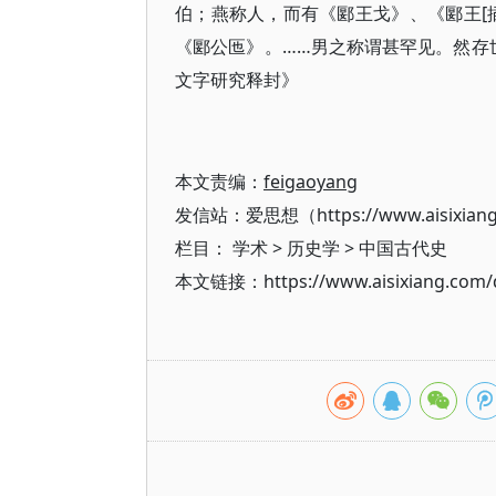
伯；燕称人，而有《郾王戈》​、​《郾王[插
《郾公匜》​。……男之称谓甚罕见。然存
文字研究释封》
本文责编：
feigaoyang
发信站：爱思想（https://www.aisixian
栏目：
学术
>
历史学
>
中国古代史
本文链接：https://www.aisixiang.com/d