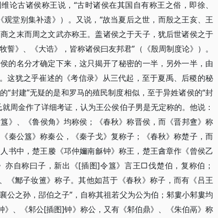
国维论古诸侯称王说，​“古时诸侯在其国自有称王之俗，即徐、
《观堂别集补遗》​）​。又说，​“故当夏后之世，而殷之王亥、王
当商之末而周之文武亦称王。盖诸侯之于天子，犹后世诸侯之于
​、​《大诰》​，皆称诸侯曰友邦君”​（​《殷周制度论》​）​。
诸侯的名分才确定下来，这只揭开了秘密的一半，另外一半，由
做。这犹之乎崔述的《考信录》从三代起，至于夏禹、后稷的秘
的“封建”无疑的是和罗马的殖民制度相似，至于异姓诸侯的“封
郭氏就周金作了详细考证，认为王公侯伯子男是无定称的。他说：
侯簋》​、​《鲁侯角》均称侯；​《春秋》称晋侯，而《晋邦盦》称
、​《秦公簋》称秦公，​《秦子戈》复称子；​《春秋》称楚子，而
，宋人书中，楚王媵《邛仲嬭南龢钟》称王，楚王酓章作《曾侯乙
》亦自称曰子，新出《[插图]令簋》言王□伐楚伯，复称伯；​
​、​《鄦子妆簠》称子。其他如莒于《春秋》称子，而有《吕王
“余襄公之孙，郘伯之子”​，自称其祖若父为公为伯；邾婁小邾婁均
钟》​、​《邾公[插图]钟》称公，又有《邾伯鼎》​、​《朱伯鬲》称