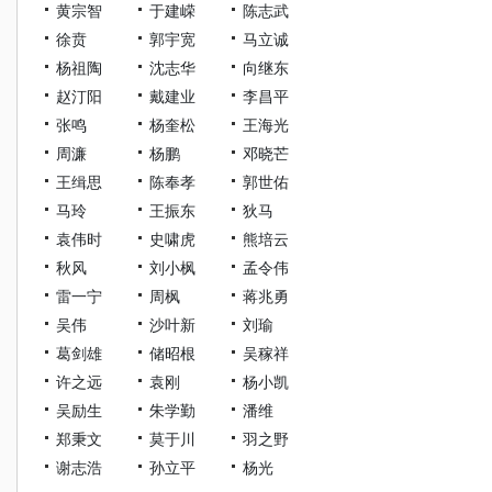
黄宗智
于建嵘
陈志武
徐贲
郭宇宽
马立诚
杨祖陶
沈志华
向继东
赵汀阳
戴建业
李昌平
张鸣
杨奎松
王海光
周濂
杨鹏
邓晓芒
王缉思
陈奉孝
郭世佑
马玲
王振东
狄马
袁伟时
史啸虎
熊培云
秋风
刘小枫
孟令伟
雷一宁
周枫
蒋兆勇
吴伟
沙叶新
刘瑜
葛剑雄
储昭根
吴稼祥
许之远
袁刚
杨小凯
吴励生
朱学勤
潘维
郑秉文
莫于川
羽之野
谢志浩
孙立平
杨光