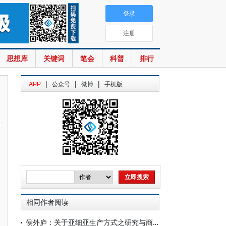
登录
注册
思想库
关键词
笔会
科普
排行
|
|
|
APP
公众号
微博
手机版
相同作者阅读
侯外庐：关于亚细亚生产方式之研究与商榷[1]