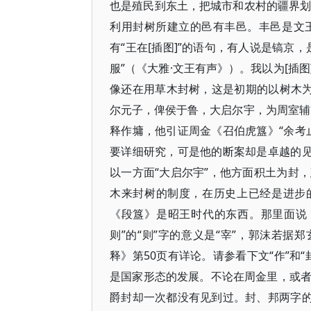
也是殖民到东土，把城市和农村的疆界划清。
利用封树所建立的邑有丰邑。丰邑是文王所
有“王在[插图]”的语句，有人说是镐京
服”​（​《大雅·文王有声》​）​。我以
像还在用草木封树，这是初期的以树木为
尔元子，俾侯于鲁，大启尔宇，为周室辅
释作墉，他引证周金《召伯虎簋》​“余考
要详细研究，可是他的断案却是卓越的见
以一方面“大启尔宇”​，他方面积土为
木来封树的制度，在历史上已经是进步
《段簋》是昭王时代的东西。那里面说，​“
则”的“则”字的意义是“宰”​，郭沫若
释》第50页有详论。请参看下文“作”和
是国家形态的发展。不论在周金里，或者
爵封却一次都没有见到过。封、邦两字的