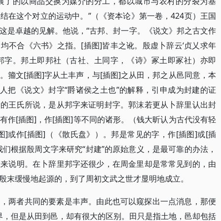
一切发展了的以商品交换为媒介的分工，都以城市与农村的分裂为基
在这个对立的运动中。​”​（​《资本论》第一卷，424页）王国
是卓越的见解。他说，​“古邦、封一字。​《说文》邦之古文作
土，均不合《六书》之指。[插图]皆丰之讹。殷虚卜辞云‘贞乂求年
田，即邦字。邦土即邦社（古社、土同字，​《诗》冢土即冢社）亦即
籀文[插图]字从土丰声，与[插图]之从田，邦之从邑同意，本
。许多人把《说文》封字“爵诸侯之土也”的解释，引申成为封建的证
引的王氏所说，是从邦字来证明封字。郭沫若更从卜辞里认出封
作[插图]，作[插图]等不同的诸形。​（钱大昕认为古代没有轻
或作[插图]（​《散氏盘》​）​。邦是常见的字，作[插图]或[插
我们根据殷周文字来研究“封建”的原始意义，是最可靠的办法，
证来说明。在卜辞里邦字还很少，在周金里却是常常见到的，由
殷末缓慢地起源的，到了周初文武之世才显明地成立。
邑，两者共同的要素是丰声。由此也可以窥探出一点消息，那便
”界，但是从田到邑，却有很大的区别。田只是指土地，邑却包括