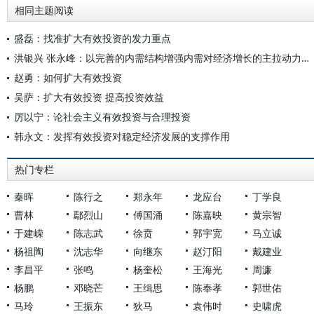
相同主题阅读
盛磊：找准扩大有效投资的发力重点
洪银兴 张永峰：以完善的内需结构增强内需对经济增长的主拉动力作用
赵勇：如何扩大有效投资
吴萨：扩大有效投资 提高投资效益
厉以宁：论社会主义有效投资与合理投资
韩永文：发挥有效投资对稳定经济发展的支撑作用
热门专栏
秦晖
陈行之
郑永年
龙应台
丁学良
曹林
鄢烈山
傅国涌
陈嘉映
黄宗智
于建嵘
陈志武
徐贲
郭宇宽
马立诚
杨祖陶
沈志华
向继东
赵汀阳
戴建业
李昌平
张鸣
杨奎松
王海光
周濂
杨鹏
邓晓芒
王缉思
陈奉孝
郭世佑
马玲
王振东
狄马
袁伟时
史啸虎