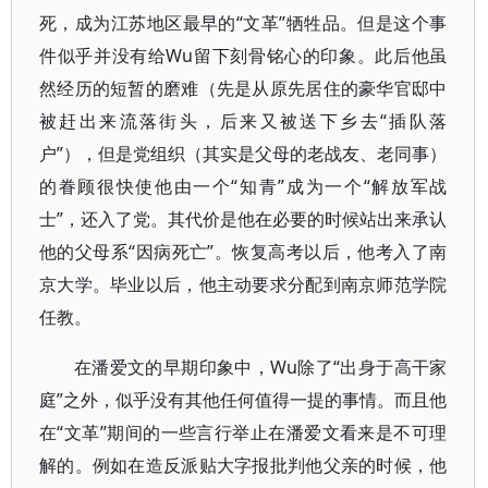
死，成为江苏地区最早的“文革”牺牲品。但是这个事
件似乎并没有给Wu留下刻骨铭心的印象。此后他虽
然经历的短暂的磨难（先是从原先居住的豪华官邸中
被赶出来流落街头，后来又被送下乡去“插队落
户”），但是党组织（其实是父母的老战友、老同事）
的眷顾很快使他由一个“知青”成为一个“解放军战
士”，还入了党。其代价是他在必要的时候站出来承认
他的父母系“因病死亡”。恢复高考以后，他考入了南
京大学。毕业以后，他主动要求分配到南京师范学院
任教。
在潘爱文的早期印象中，Wu除了“出身于高干家
庭”之外，似乎没有其他任何值得一提的事情。而且他
在“文革”期间的一些言行举止在潘爱文看来是不可理
解的。例如在造反派贴大字报批判他父亲的时候，他