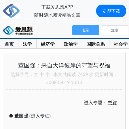
下载爱思想APP
立即下载
随时随地阅读精品文章
登录
注册
首页
法学
经济学
政治学
国际关系
社会学
董国强：来自大洋彼岸的守望与祝福
选择字号：
大
中
小
本文共阅读 7469 次 更新时间：
2008-09-19 15:13
进入专题：
书评
●
董国强
(
进入专栏
)