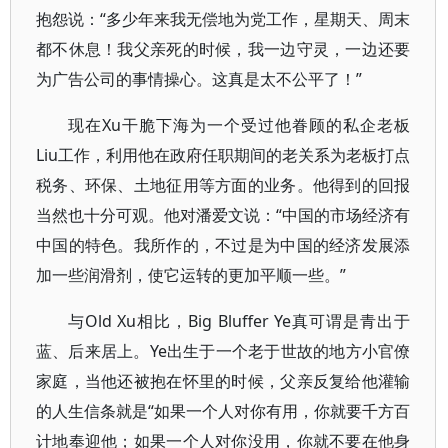
抱怨说：“多少年来我无偿地为党工作，星期天、周末
都不休息！我父亲死的时候，我一边守灵，一边还要
为广告公司的事情操心。这真是太不公平了！”
现在Xu干脆下海为一个受过他眷顾的私企老板
Liu工作，利用他在政府任职期间的老关系为老板打点
税务、环保、土地征用等方面的业务。他得到的回报
当然也十分可观。他对潘爱文说：“中国的市场经济有
中国的特色。我所作的，不过是为中国的经济发展添
加一些润滑剂，使它运转的更加平顺一些。”
与Old Xu相比，Big Bluffer Ye真可谓是青出于
蓝、后来居上。Ye出生于一个老于世故的地方小官僚
家庭，当他还被抱在怀里的时候，父亲反复给他灌输
的人生信条就是“如果一个人对你有用，你就要千方百
计地奉迎他；如果一个人对你没用，你就不要在他身