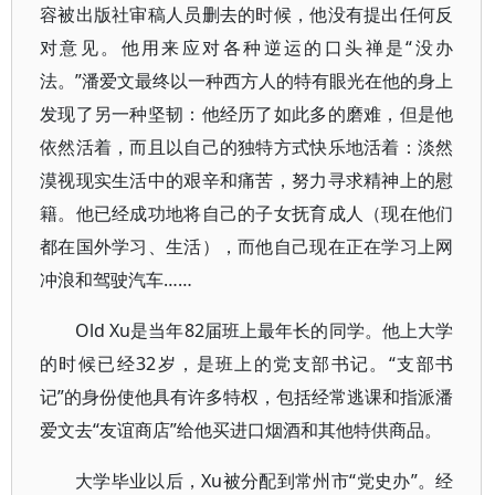
容被出版社审稿人员删去的时候，他没有提出任何反
对意见。他用来应对各种逆运的口头禅是“没办
法。”潘爱文最终以一种西方人的特有眼光在他的身上
发现了另一种坚韧：他经历了如此多的磨难，但是他
依然活着，而且以自己的独特方式快乐地活着：淡然
漠视现实生活中的艰辛和痛苦，努力寻求精神上的慰
籍。他已经成功地将自己的子女抚育成人（现在他们
都在国外学习、生活），而他自己现在正在学习上网
冲浪和驾驶汽车……
Old Xu是当年82届班上最年长的同学。他上大学
的时候已经32岁，是班上的党支部书记。“支部书
记”的身份使他具有许多特权，包括经常逃课和指派潘
爱文去“友谊商店”给他买进口烟酒和其他特供商品。
大学毕业以后，Xu被分配到常州市“党史办”。经