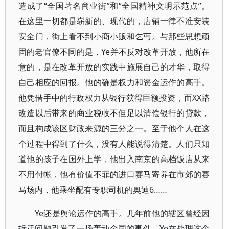
造成了“全国著名商业街”和“全国精神文明示范点”。
在这里一切都是崭新的、现代的，店铺一律不准安装
安全门，街上看不到小商小贩和乞丐。与那些思想顽
固的老官僚不同的是，Ye并不反对改革开放，他所在
意的，是在改革开放的实践中施展自己的才华，取得
自己相应的回报。他的确是权力和资金运作的高手。
他凭借手中的行政权力从银行获得巨额投资，而XX路
改造以后带来的商业税收不但足以清偿银行的贷款，
而且构成该区财政来源的三分之一。至于他个人在这
个过程中得到了什么，没有人能说得清楚。人们只知
道他的孩子在国外上学，他出入南京的高档饭店从来
不用付帐，他有价值不菲的进口赛马寄养在市郊的赛
马场内，他乘坐配有专职司机的奥迪6……
Ye还是舆论运作的高手。几年前他的辖区曾经因
拆迁问题引发了一场轰动全国的事件，Ye在处理这个