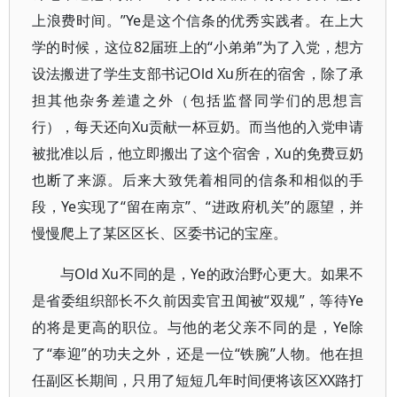
上浪费时间。”Ye是这个信条的优秀实践者。在上大
学的时候，这位82届班上的“小弟弟”为了入党，想方
设法搬进了学生支部书记Old Xu所在的宿舍，除了承
担其他杂务差遣之外（包括监督同学们的思想言
行），每天还向Xu贡献一杯豆奶。而当他的入党申请
被批准以后，他立即搬出了这个宿舍，Xu的免费豆奶
也断了来源。后来大致凭着相同的信条和相似的手
段，Ye实现了“留在南京”、“进政府机关”的愿望，并
慢慢爬上了某区区长、区委书记的宝座。
与Old Xu不同的是，Ye的政治野心更大。如果不
是省委组织部长不久前因卖官丑闻被“双规”，等待Ye
的将是更高的职位。与他的老父亲不同的是，Ye除
了“奉迎”的功夫之外，还是一位“铁腕”人物。他在担
任副区长期间，只用了短短几年时间便将该区XX路打