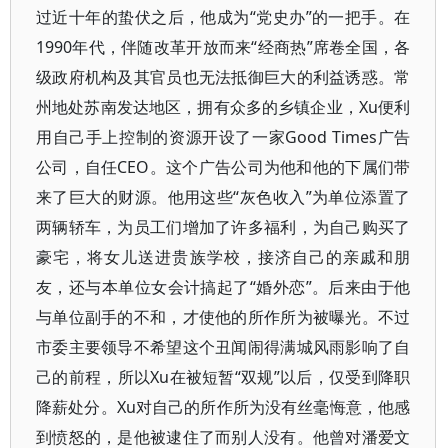
过近十年的蛰伏之后，他成为“党史办”的一把手。在
1990年代，伴随改革开放而来“经商热”席卷全国，各
级政府机构及其官员也无法抵御巨大的利益诱惑。常
州地处苏南发达地区，拥有众多的乡镇企业，Xu便利
用自己手上控制的资源开设了一家Good Times广告
公司，自任CEO。这个广告公司为他和他的下属们带
来了巨大的财源。他用这些“灰色收入”为单位添置了
两辆轿车，为员工们增加了许多福利，为自己购买了
豪宅，将女儿送进贵族学校，接济自己的亲戚和朋
友，还与本单位女会计搞起了“婚外恋”。后来由于他
与单位副手的不和，才使他的所作所为被曝光。不过
市委主要领导不希望这个丑闻闹得满城风雨影响了自
己的前程，所以Xu在被短暂“双规”以后，仅受到降职
降薪处分。Xu对自己的所作所为没有丝毫悔意，他感
到愤怒的，是他被逮住了而别人没有。他曾对潘爱文