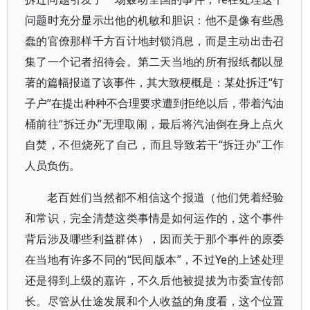
问题时充分显示出他的机敏和胆识：他不是像有些愚
蠢的官僚那样千方百计地封锁消息，而是主动出击召
集了一个记者招待会。第二天当地的所有报纸都以显
著的篇幅报道了该事件，其大致梗概是：某处拆迁“钉
子户”在提出种种不合理要求遭到拒绝以后，带着汽油
桶前往“拆迁办”无理取闹，最后将汽油倒在身上点火
自焚，不但烧死了自己，而且导致若干“拆迁办”工作
人员负伤。
老百姓们当然都不相信这个报道（他们凭着经验
和常识，完全清楚这类事情是如何运作的，这个事件
背后涉及哪些利益群体），因而关于那个事件的原委
在当地有许多不同的“民间版本”，不过Ye的上述处理
还是得到上级的嘉许，不久后他被提拔为市委宣传部
长。尽管从仕途发展和个人收益的角度看，这个位置