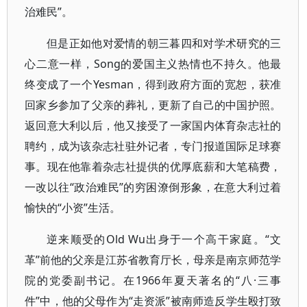
治难民”。
但是正如他对爱情的朝三暮四和对学术研究的三
心二意一样，Song的爱国主义热情也不持久。他最
终变成了一个Yesman，得到政府方面的宽恕，获准
回家乡参加了父亲的葬礼，更新了自己的中国护照。
返回意大利以后，他又接受了一家国内体育杂志社的
聘约，成为该杂志社驻外记者，专门报道国际足球赛
事。现在他靠着杂志社提供的优厚底薪和大笔稿费，
一改以往“政治难民”的穷困潦倒形象，在意大利过着
愉快的“小资”生活。
逆来顺受的Old Wu出身于一个高干家庭。“文
革”前他的父亲是江苏省教育厅长，母亲是南京师范学
院的党委副书记。在1966年夏天著名的“八·三事
件”中，他的父母作为“走资派”被南师造反学生殴打致