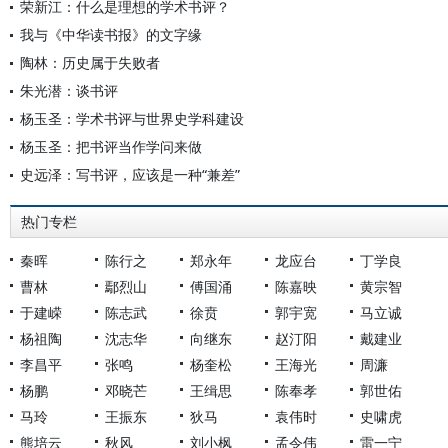
荣新江：什么是理想的学术书评？
我与《中华读书报》的文字缘
陶林：历史属于失败者
朱光潜：谈书评
杨玉圣：学术书评与世界史学科建设
杨玉圣：把书评当作学问来做
史远泽：写书评，应该是一种“兼差”
热门专栏
秦晖
陈行之
郑永年
龙应台
丁学良
曹林
鄢烈山
傅国涌
陈嘉映
黄宗智
于建嵘
陈志武
徐贲
郭宇宽
马立诚
杨祖陶
沈志华
向继东
赵汀阳
戴建业
李昌平
张鸣
杨奎松
王海光
周濂
杨鹏
邓晓芒
王缉思
陈奉孝
郭世佑
马玲
王振东
狄马
袁伟时
史啸虎
熊培云
秋风
刘小枫
孟令伟
雷一宁