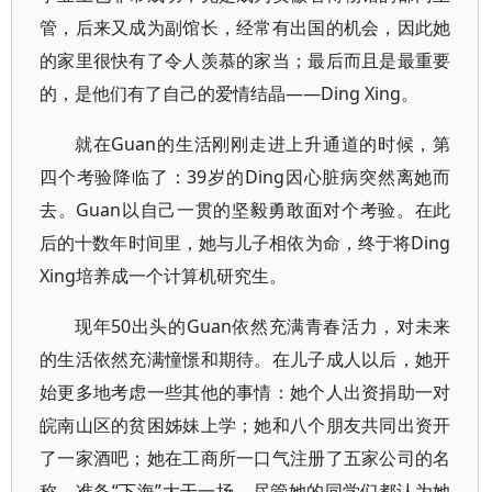
管，后来又成为副馆长，经常有出国的机会，因此她
的家里很快有了令人羡慕的家当；最后而且是最重要
的，是他们有了自己的爱情结晶——Ding Xing。
就在Guan的生活刚刚走进上升通道的时候，第
四个考验降临了：39岁的Ding因心脏病突然离她而
去。Guan以自己一贯的坚毅勇敢面对个考验。在此
后的十数年时间里，她与儿子相依为命，终于将Ding
Xing培养成一个计算机研究生。
现年50出头的Guan依然充满青春活力，对未来
的生活依然充满憧憬和期待。在儿子成人以后，她开
始更多地考虑一些其他的事情：她个人出资捐助一对
皖南山区的贫困姊妹上学；她和八个朋友共同出资开
了一家酒吧；她在工商所一口气注册了五家公司的名
称，准备“下海”大干一场。尽管她的同学们都认为她