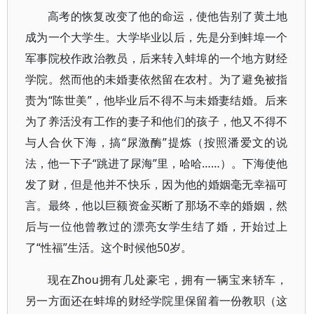
高考的恢复改变了他的命运，使他告别了黄土地
成为一个大学生。大学毕业以后，先是分到蚌埠一个
军事院校作政治教员，后来转入蚌埠的一个地方财经
学院。然而他的未婚妻依然留在农村。为了避免被指
责为“陈世美”，他毕业后不得不与未婚妻结婚。后来
为了养活没有工作的妻子和他们的孩子，他又不得不
与人合伙下海，搞“尿激酶”提炼（按照潘爱文的说
法，他一下子“跳进了尿海”里，哈哈……）。下海使他
发了财，但是他并不快乐，因为他的婚姻毫无幸福可
言。最终，他以巨额资金买断了那场不幸的婚姻，然
后与一位他曾教过的漂亮女学生结了婚，开始过上
了“性福”生活。这个时候他50岁。
现在Zhou拥有几处豪宅，拥有一辆宝来轿车，
另一方面还在蚌埠的财经学院里保留着一份教职（这