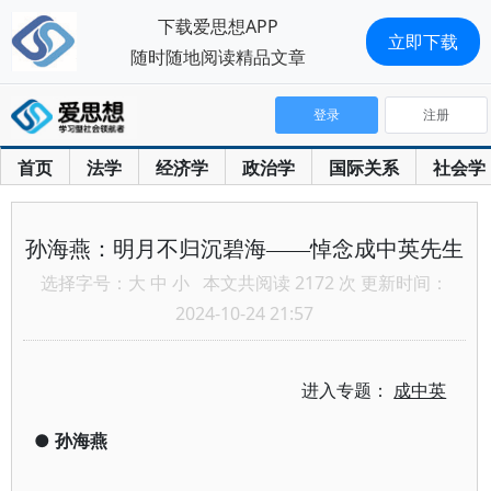
下载爱思想APP
立即下载
随时随地阅读精品文章
登录
注册
首页
法学
经济学
政治学
国际关系
社会学
孙海燕：明月不归沉碧海——悼念成中英先生
选择字号：
大
中
小
本文共阅读 2172 次 更新时间：
2024-10-24 21:57
进入专题：
成中英
●
孙海燕