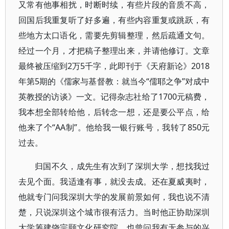
又常有他事相扰，时断时续，有些片段的音质不高，
回国后我重复听了好多遍，有些内容重复或跳跃，有
些地方太口语化，需要先剪辑整理，然后疏通文句。
经过一个月，才把稿子整理出来，并请他修订。文章
最终被压缩到2万5千字，此即刊于《天府新论》2018
年第5期的《儒家与基督教：就当今“儒耶之争”对成中
英教授的访谈》一文。记得杂志社给了1700元稿费，
我本想全部转给他，后转念一想，还是要公平点，给
他来了个“AA制”。他给我一银行账号，我转了850元
过去。
归国不久，成先生有次到了深圳大学，想找我过
去见个面。我适逢有事，就没去成。还在夏威夷时，
他就专门问我深圳大学的发展前景如何，我也说不清
楚，只说深圳这个城市很有活力。当时他正协助深圳
大学筹建饶宗颐文化研究院，也曾问我有无参与的兴