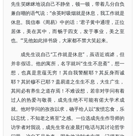
先生笑眯眯地说自己不静坐，顿一顿，带着几分自负
兼自嘲的语气说：“余英时吸烟就是休息，我工作就是
休息。我信奉《周易》中的话：‘君子黄中通理，正位
居体，美在其中，而畅于四支，发于事业，美之至
也。’”见他如此掉书袋，大家都不禁大笑起来。
成先生说自己“工作就是休息”，虽语近戏谑，但
并非假话。他的寓所，名字就叫“生生不息斋”，想一
想，也真是意蕴无穷！其自我警醒耶？其反身而诚
耶？其於穆不已耶？盖易道之生生不息，大生广生，
其间必有养生之道存焉！不难设想，若非对学问有着
过人的热爱与敬畏，成先生绝不可能有偌大学术成
就。他对学问的孜孜以求，确乎给人以“发愤忘食，乐
以忘忧，不知老之将至”之感。一位选成先生作导师的
访学者对我说，成先生常在凌晨打电话与其讨论哲学