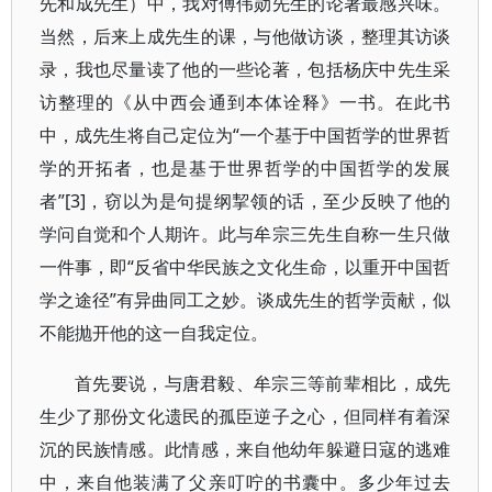
先和成先生）中，我对傅伟勋先生的论著最感兴味。
当然，后来上成先生的课，与他做访谈，整理其访谈
录，我也尽量读了他的一些论著，包括杨庆中先生采
访整理的《从中西会通到本体诠释》一书。在此书
中，成先生将自己定位为“一个基于中国哲学的世界哲
学的开拓者，也是基于世界哲学的中国哲学的发展
者”[3]，窃以为是句提纲挈领的话，至少反映了他的
学问自觉和个人期许。此与牟宗三先生自称一生只做
一件事，即“反省中华民族之文化生命，以重开中国哲
学之途径”有异曲同工之妙。谈成先生的哲学贡献，似
不能抛开他的这一自我定位。
首先要说，与唐君毅、牟宗三等前辈相比，成先
生少了那份文化遗民的孤臣逆子之心，但同样有着深
沉的民族情感。此情感，来自他幼年躲避日寇的逃难
中，来自他装满了父亲叮咛的书囊中。多少年过去