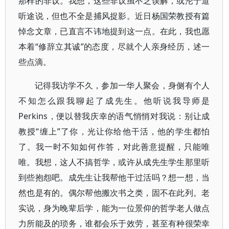
那样的非议。我想，这些非议虽不乏误解，或沦于道
听途说，但也不全是捕风捉影。近日杨国荣教授有篇
悼念文章，已直言不讳地提到这一点。在此，我也愿
本着“修辞立其诚”的态度，尽就个人亲身经历，述一
些点滴。
记得我访学不久，参加一华人聚会，身侧有个人
不知怎么跟我聊起了成先生。他听说我导师是
Perkins，便以替我庆幸的语气悄悄对我说：别让成
教授“缠上”了你，光让你给他干活，他的学生都怕
了。我一时不知如何作答，对此善意提醒，只能唯
唯。我想，这人不搞哲学，或许从成先生学生那里听
到些抱怨吧。成先生让我帮他干过活吗？想一想，当
然也是有的。偶尔帮他搬次书之类，固不在此列。老
实说，身为晚辈后学，能为一位景仰的哲学老人做点
力所能及的琐务，谁都会乐于效劳，甚至有种很荣幸