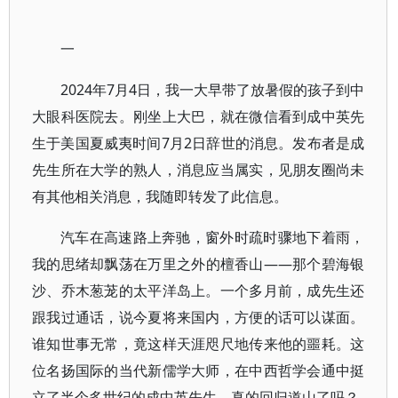
一
2024年7月4日，我一大早带了放暑假的孩子到中
大眼科医院去。刚坐上大巴，就在微信看到成中英先
生于美国夏威夷时间7月2日辞世的消息。发布者是成
先生所在大学的熟人，消息应当属实，见朋友圈尚未
有其他相关消息，我随即转发了此信息。
汽车在高速路上奔驰，窗外时疏时骤地下着雨，
我的思绪却飘荡在万里之外的檀香山——那个碧海银
沙、乔木葱茏的太平洋岛上。一个多月前，成先生还
跟我过通话，说今夏将来国内，方便的话可以谋面。
谁知世事无常，竟这样天涯咫尺地传来他的噩耗。这
位名扬国际的当代新儒学大师，在中西哲学会通中挺
立了半个多世纪的成中英先生，真的回归道山了吗？