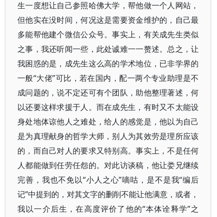
生一度想让自己参照哈佛大学，帮他做一个人网站，
但他实在没时间，何况这是需要资金维护的，自己最
多能帮他建个微信公众号。事实上，有关成先生类似
之事，我还听闻一些，此处诚难一一赘述。总之，让
我困惑的是，成先生这么高的学术地位，已非学界的
一般“大佬”可比，若在国内，配一两个专业助理是不
成问题的，说不定还可有个团队，助他整理著述，何
以还要这样求援于人。而在成先生，有时又不太能设
身处地体谅他人之难处，给人的感觉是，他以为自己
是为真理献身的哲学大师，别人为其效劳是理所应该
的，而自己对人的要求又特别高。事实上，不是任何
人都能做到任劳任怨的。对此访谈稿，他让娄兄继续
完善，我也不免以“小人之心”嘀咕，是不是我“编后
记”中提到的，对其文字的删削不能让他满意，或者，
我以一介后生，在高度评价了他的“本体诠释学”之