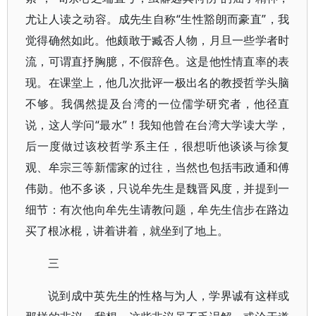
尤让人读之动容。成先生自称“生性豁朗而豪直”，我
觉得确然如此。他颇敢于臧否人物，月旦一些学者时
流，可谓直抒胸臆，不假辞色。这是他性情直率的表
现。在课堂上，他几次批评一极出名的教授哲学头脑
不够。我偶然提及台湾的一位儒学研究者，他径直
说，这人学问“最水”！我知他曾在台湾大学读大学，
后一度做过该校哲学系主任，很想听他谈谈与徐复
观、牟宗三等新儒家的过往，当然也包括韦政通和傅
伟勋。他不多谈，只说牟先生是魏晋风度，并提到一
细节：有次他向牟先生请教问题，牟先生信步在路边
买了根冰棍，讲着讲着，就坐到了地上。
三
说到成中英先生的性格与为人，学界诚有这样或