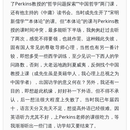
了Perkins教授的“哲学问题探索”“中国哲学”两门课，
还有他主持的《中庸》读书会。当时成先生开了“宋明
新儒学”“本体论”的课。但“本体论”的课与Perkins教
授的课时间冲突，最多能听下半场，我匆匆赶过去听
了两次，感觉不得要领，也就作罢。这种顾此失彼，
固有国人常见的尊敬导师心理，当然也有另一番计
较，即想多受一些西学训练，至少见识一下西人的学
问路数，否则，大老远地跑到夏威夷，反倒找个中国
教授上课（成先生虽是美籍华人，我心理上总视之为
中国学者），出国访学的意义何在？另外，我还有一
目的，即想趁此机缘，好好补一下外语。但不得不承
认，后一想法很大程度上失败了。当时我已年届四
十，语言天分又先天不足，想提高外语已经很难。因
英语听力尤其不好，上Perkins老师的课很吃力，等
我渐渐听出一些门道，访学却又要结束了。