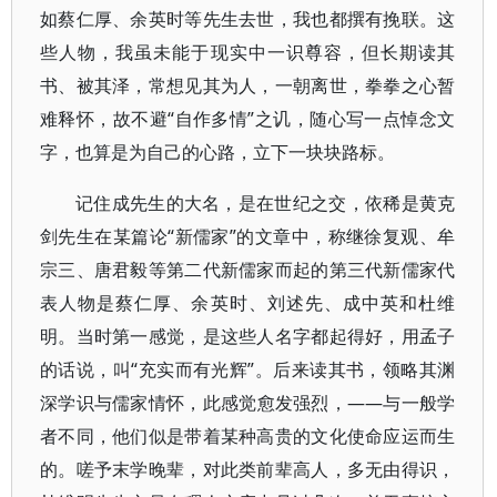
如蔡仁厚、余英时等先生去世，我也都撰有挽联。这
些人物，我虽未能于现实中一识尊容，但长期读其
书、被其泽，常想见其为人，一朝离世，拳拳之心暂
难释怀，故不避“自作多情”之讥，随心写一点悼念文
字，也算是为自己的心路，立下一块块路标。
记住成先生的大名，是在世纪之交，依稀是黄克
剑先生在某篇论“新儒家”的文章中，称继徐复观、牟
宗三、唐君毅等第二代新儒家而起的第三代新儒家代
表人物是蔡仁厚、余英时、刘述先、成中英和杜维
明。当时第一感觉，是这些人名字都起得好，用孟子
的话说，叫“充实而有光辉”。后来读其书，领略其渊
深学识与儒家情怀，此感觉愈发强烈，——与一般学
者不同，他们似是带着某种高贵的文化使命应运而生
的。嗟予末学晚辈，对此类前辈高人，多无由得识，