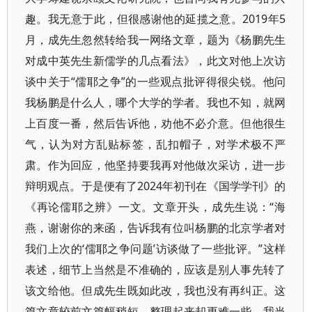
趣。我无意于此，但很感谢他的延揽之意。2019年5
月，成先生忽然转给我一网络文章，题为《杨鹏先生
对成中英先生新儒学的几点看法》，此文对他上次访
谈中关于“儒耶之争”的一些观点批评得很尖锐。他问
我杨鹏是什么人，哪个大学的学者。我也不知，就网
上百度一番，然后告诉他，劝他不必介意。但他很生
气，认为对方乱贴标签，乱扣帽子，对学术极不严
肃。作为回应，他坚持要我再对他做次采访，进一步
辩明观点。于是便有了2024年初刊在《国学学刊》的
《再论儒耶之辨》一文。文章开头，成先生说：“海
燕，谢谢你的来函，告诉我有位叫杨鹏的北京学者对
我们上次的‘儒耶之争问题’访谈做了一些批评。”这样
表述，细节上当然是不准确的，应该是别人事先转了
该文给他。但成先生既如此改，我也没有再纠正。这
篇文章较前文篇幅稍短，整理起来却更难一些，我当