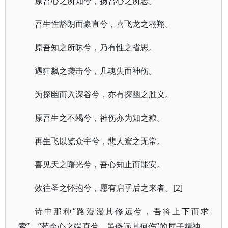
原吾心之所知兮，扬吾心之所志。
吾生性豁朗而豪直兮，喜飞龙之翱翔。
原吾知之所昧兮，乃有性之省思。
遇狂飙之袭击兮，几魂失而神伤。
为探幽而入深谷兮，亦有探幽之胜义。
原吾生之不竭兮，神伤亦为知之粮。
再生飞以览众宇兮，悲人寰之无常。
喜见天之曙光兮，吾心知止而能安。
效往圣之怀抱兮，愿有启乎后之来者。[2]
诗中那种“路漫漫其修远兮，吾将上下而求
索”，“苟余心之端直兮，虽僻远其何伤”的屈子精神，