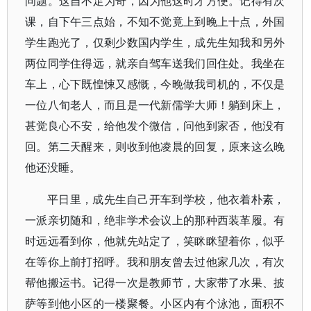
问题。这自不足为奇，因为他这时才方便。记得有次
课，自下午三点始，不知不觉竟上到晚上十点，外国
学生跑光了，仅剩少数国内学生，成先生知我和另外
两位同学住得远，就亲自驾车送我们回住处。我坐在
车上，心下既惶悚又感慨，今晚做我司机的，不仅是
一位八旬老人，而且是一代新儒学大师！躺到床上，
甚觉良心不安，给他发个微信，问他到家否，他没有
回。第二天醒来，则收到他凌晨的回复，原来这么晚
他还没睡。
平日里，成先生自己开车到学校，他衣着朴素，
一派亲切随和，绝非学术会议上的那种西装革履。有
时远远看到你，他就先站定了，笑眯眯望着你，似乎
在等你上前打招呼。我和朋友曾去过他家几次，有次
帮他搬运书。记得一次是教师节，大家带了水果、披
萨等到他小区的一楼聚餐。小区内有个泳池，面积不