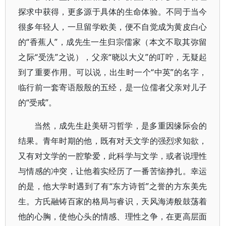
探求中获得，更多源于具体的生命体验。不同于当今
很多年轻人，一旦留学欧美，便不自觉成为黄皮白心
的“香蕉人”，成先生一生归宗儒家（本文不取其弥留
之际“受洗”之说），父亲“晓以大义”的叮咛，无疑起
到了重要作用。可以说，出生时一个“中英”的名字，
临行前一套寄语殷殷的五经，是一位儒者父亲对儿子
的“受戒”。
当然，成先生赴美研习哲学，是多重因缘际会的
结果。青年时期的他，既有对天文学的强烈求知欲，
又有对文学的一腔挚爱，此科学与文学，或者说理性
与情感的冲突，让他着实经历了一番苦恼挣扎。幸运
的是，他大学时遇到了有“东方诗哲”之誉的方东美先
生。方氏融铸百家的格局与睿识，天风海涛般鼓荡着
他的心胸，使他心头的情感、理性之争，在更高层面