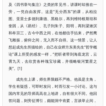
及《四书章句集注》之类的常见书，讲课时却推在一
旁，一凭自由发挥。这是“无分西东”的课，从柏拉
图、亚里士多德到康德、黑格尔，再到维特根斯坦和
奎因，从《易经》、孔子到朱子、阳明，再到梁漱溟
和牟宗三，古今中西之间，在他都信手拈来，俨然鹰
飞雕振，俯仰之间，无入而不自得。这一情景，让人
想起成先生所描绘的，自己在业师方东美先生“哲学概
论”课上所受的感发一样，“把听者带到海底龙宫，云
霄九天，去欣赏各种瑰宝珍藏，并领略银河繁星之
美”。[1]
成先生上课，师生界限颇不严格。他虽是主角，
学生有疑惑，可即时发问，时而引发一小讨论。这与
国内常见的导师高高在上地讲，自有很大不同。他回
答问题，则旁征博引，颇能洞中肯綮，言谈举止间，