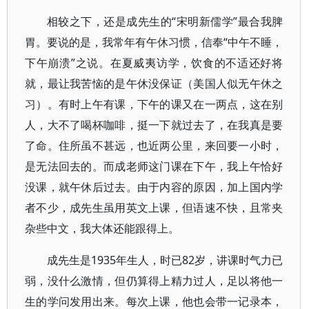
相较之下，还是成先生的“宋明新儒学”最合我脾
胃。要说的是，我常年有午休习惯，信奉“中午不睡，
下午崩溃”之说。在夏威夷访学，饮食的不适还好将
就，最让我苦恼的是午休没保证（美国人似无午休之
习）。有时上午有课，下午的课又在一两点，这在别
人，大不了喝杯咖啡，挺一下就过去了，在我真是要
了命。住所虽不甚远，也近两公里，来回要一小时，
是无法回去的。而成老师这门课在下午，我上午恰好
没课，就午休后过去。由于内容的原因，加上国内学
者不少，成先生虽用英文上课，但语速不快，且常夹
杂些中文，我大体还能跟得上。
成先生是1935年生人，时已82岁，讲课时气力已
弱，没什么激情，但仍算得上精力过人，足以将他一
生的学问发用出来。每次上课，他也会带一记录本，