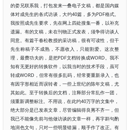
的娄兄联系我，打包发来一叠电子文稿，都是国内媒
体对成先生的各式访谈，大约40篇，多为PDF格式。
我按照成先生要求，先在网上四处搜集一番，以补充
遗漏。有的文稿，未在刊物正式发表，须争得访谈人
同意。有篇干春松教授的采访稿，很有可读性，但干
先生称稿子不成熟，不愿收入，只能割爱。这次整
理，最费功夫的，是把PDF文档转换成WORD。我不
知有无更好的转换软件，以我当时的技术手段，虽可
转成WORD，但常有很多乱码，经常要重新录入，也
有因字形相近而误转者，一些上世纪的陈年文稿，尤
其如此。至于转换后的文档，注释部分常乱作一团，
须重新调整标注。不用说，在此约40万字的文集中，
绝大部分是已发表文章，尽管编辑得良莠不齐一，但
我已不能像先前与他做访谈的文章一样，再字斟句酌
地润色文句，只对一些明显错漏，顺手作了改正。有