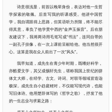
诗意很浅显，前首以晚辈身份，表达对他一生哲
学探索的敬佩。后首写我的听课感受。他讲中国哲
学，我自谓跟得上思路，但英语听力所限，终不能尽
得其意，辜负了他学贯中西的“金声玉振音”。后在朋
友建议下，我将两诗用毛笔写成“书法”，连同自带的
一副孔子挂像，在一次上课前呈献给他。他当然很开
心。这算是我在众人前出了一次“风头”。
我早知道，成先生在青少年时期，既嗜好科学，
亦酷爱文学，其父成惕轩先生，堪称我国上世纪的骈
体文大师，在经学、古文、诗词、对联等领域皆造诣
极深。成先生自小趋庭鲤对，不仅能写现代诗，也能
写旧体诗。他用楚辞体写的《哲学之歌》，抒发了他
的一生志业与求索之路：