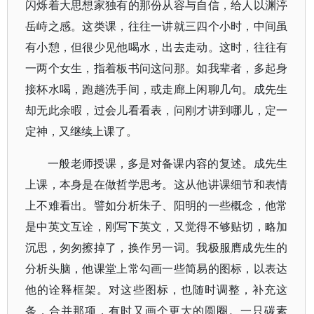
闪烁着大思想家独有的那份从容与自信，给人以渊渟
岳峙之感。这类课，往往一讲就三四个小时，中间虽
有小憩，但很少见他喝水，出去走动。这时，往往有
一两个女生，指着板书问这问那。如我辈者，多起身
接杯水喝，跑趟洗手间，或走廊上闲聊几句。成先生
却无此余暇，过会儿看看表，问刚才讲到哪儿，定一
定神，又继续上课了。
一般老师授课，多是对备课内容的复述。成先生
上课，本身是在做哲学思考。这从他讲课细节和表情
上不难看出。譬如分析朱子、阳明的一些概念，他常
是中英文互诠，刚写下英文，又觉得不够贴切，略加
沉思，匆匆擦掉了，换作另一词。我极服膺成先生的
分析头脑，他课堂上常勾画一些简易的图标，以表达
他的诠释框架。对这些图标，也随时调整，补充这
条，合并那项，有时又画个更大的圆圈。一只碳素