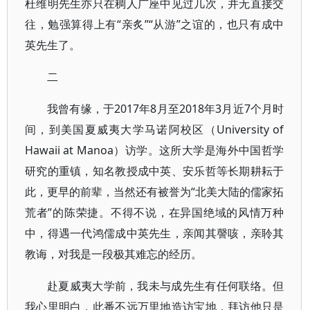
杜维明先生亦只在稠人广座中见过几次，并无直接交
往，勉强算得上有“亲炙”“从游”之谊的，也只有成中
英先生了。
二
我曾有缘，于2017年8月至2018年3月近7个月时
间，到美国夏威夷大学马诺阿校区（University of
Hawaii at Manoa）访学。这所大学是海外中国哲学
研究的重镇，知名教授成中英、安乐哲等长期耕耘于
此，更早的前辈，当然还有被誉为“北美大陆的儒家拓
荒者”的陈荣捷。不得不说，在异国绝域的风情万种
中，得遇一代鸿儒成中英先生，亲闻其謦咳，亲聆其
教诲，对我是一段极其难忘的经历。
赴夏威夷大学前，我未与成先生有任何联络。但
我心里明白，此番不远万里地造访宝地，拜访他只是