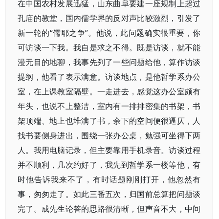
在中国农村发展迅猛，山东曲阜要建一座规制上超过
孔庙的教堂，国内儒学界的反对声比较激烈，引发了
新一轮的“儒耶之争”。他说，此问题确实很重要，你
可访谈一下我。我自是求之不得。既是访谈，就不能
漫无目的地聊，我事先列了一些问题给他，算作访谈
提纲，他看了表示满意。访谈地点，是他哲学系办公
室，在上课教室隔壁。一走进去，感觉这办公室颇有
年头，也说不上整洁，室内有一排排密集的书架，书
架顶端、地上也堆满了书，余下的空间便很逼仄，人
找书要侧身进出，围绕一张办公桌，勉强可坐得下两
人。我用电脑记录，但主要靠用手机录音。访谈过程
并不顺利，几次约好了，我先到哲学系一楼等他，有
时他告诉我来不了，有时话题刚刚打开，他忽然有
事，匆匆走了。如此三番五次，归国前总算把问题谈
完了。成先生论答的思路很清晰，但声音不大，中间