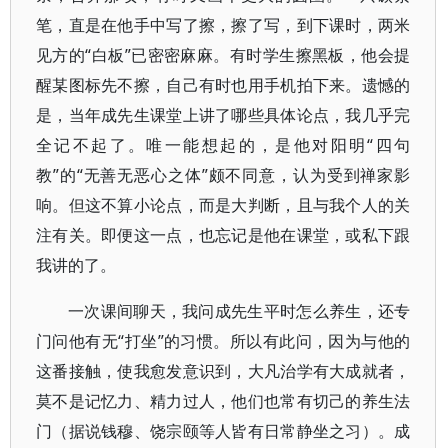
笔，直是在他手中写了擦，擦了写，到下课时，两米
见方的“白板”已密密麻麻。有时学生擦黑板，他会提
醒某图标先不擦，自己有时也用手机拍下来。遗憾的
是，当年成先生课堂上讲了哪些具体论点，我几乎完
全记不起了。唯一能想起的，是他对阳明“四句
教”的“无善无恶心之体”颇不同意，认为受到禅家影
响。但这不算小论点，而是大判断，且与我个人的关
注有关。即便这一点，也忘记是他在课堂，或私下跟
我讲的了。
一次课间聊天，我问成先生平时怎么养生，还专
门问他有无“打坐”的习惯。所以有此问，因为与他的
这番接触，使我愈发意识到，大凡治学有大成就者，
莫不是记忆力、精力过人，他们也常有切己的养生法
门（据说钱穆、饶宗颐等人皆有日常静坐之习）。成