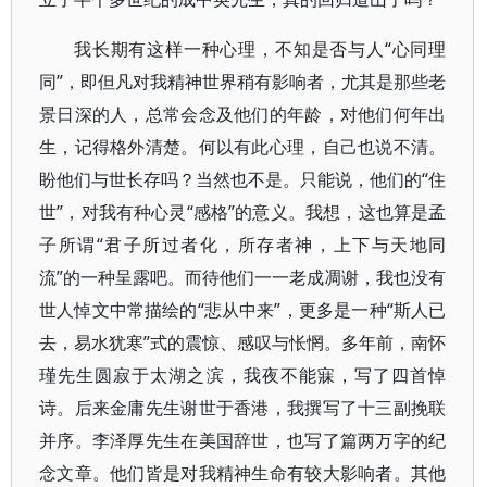
我长期有这样一种心理，不知是否与人“心同理
同”，即但凡对我精神世界稍有影响者，尤其是那些老
景日深的人，总常会念及他们的年龄，对他们何年出
生，记得格外清楚。何以有此心理，自己也说不清。
盼他们与世长存吗？当然也不是。只能说，他们的“住
世”，对我有种心灵“感格”的意义。我想，这也算是孟
子所谓“君子所过者化，所存者神，上下与天地同
流”的一种呈露吧。而待他们一一老成凋谢，我也没有
世人悼文中常描绘的“悲从中来”，更多是一种“斯人已
去，易水犹寒”式的震惊、感叹与怅惘。多年前，南怀
瑾先生圆寂于太湖之滨，我夜不能寐，写了四首悼
诗。后来金庸先生谢世于香港，我撰写了十三副挽联
并序。李泽厚先生在美国辞世，也写了篇两万字的纪
念文章。他们皆是对我精神生命有较大影响者。其他