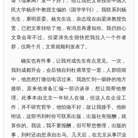
请《儒家网》发一下好了。他让我把文章投给中国人
民大学杨庆中教授主编的《国学学刊》。我联系到杨
先生，禀明原委。杨先生说，杂志现在由梁涛教授负
责，已把文章转给了他，有消息再通知你。我仍担心
文章会审不过。但梁涛先生很快把我拉入一个作者
群，仅两个月，文章就顺利发表了。
确实也有件事，让我对成先生有点意见。一次，
我到成都开会，会后独自到杜甫草堂一逛，人群喧闹
中，他忽然打微信电话过来。我急忙到一僻静的地方
接听。原来他准备汇编一部访谈录，想让我帮他整
理。此事本由北京一年轻人在做，但这人在企业工
作，并不研究哲学，他怕做不好，故让我接手。他吩
咐说，这部书到时你可联系出版，出版社有报酬，就
算你的。我说，我不要报酬，但可帮您整理，出版的
事，到时还由您亲自出马。几天后，在北京从事IT业