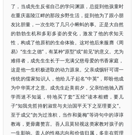
了，当成先生反省自己的学问渊源，总提到他孩童时
在重庆嘉陵江畔的那段乡野生活，提到他为了跟小朋
友比胆量，一次生吃了几只小蝌蚪的事。正是大自然
的勃勃生机和多彩多姿的变化，激发了他的求知天
性，构成了他原初的生命体验。这对他后来服膺《周
易》“生生之德”，有某种“原型”或“前见”的意义。尤为
难得者，成先生生长于一充满父慈母爱的书香家庭，
这是他一生积极进取的动力源泉。父亲成惕轩可谓一
传统的儒家知识人，他给儿子起名“中英”，即盼他成
为中华英才之意。成先生赴美前夕，父亲怕他驰入西
学而迷不知返，特地买了套“五经”读本相赠，要儿
子“知我先哲持躬淑世与夫治国平天下之至理要义”。
至于成父“勿为过淮枳，当作和羹梅”等诗句中的谆谆
教诲，更毋庸赘言。吾人且莫轻视这类家教对孩子的
一生影响。盖人的性格志向和价值归属，多非在哲理