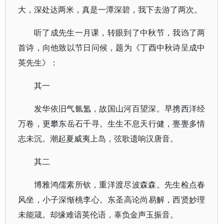
大，深处达两米，真是一潭深碧，我下去游了两次。
听了成先生一月课，转眼到了中秋节，我诌了两
首诗，向他致以节日问候，题为《丁酉中秋诗呈成中
英先生》：
其一
发华依旧气氤氲，故国山河百望深。早携西洋经
万卷，更攀东岳石千寻。生生不息天行健，亹亹多情
志未沉。潮起夏威夷上岛，弦歌遗响汉唐音。
其二
博雅鸿儒素所钦，重洋渡尽波森森。先生检点春
风坐，小子深惭桃李心。东圣高论尚易解，西贤妙理
未能箴。却缘难谙英伦语，辜负金声玉振音。