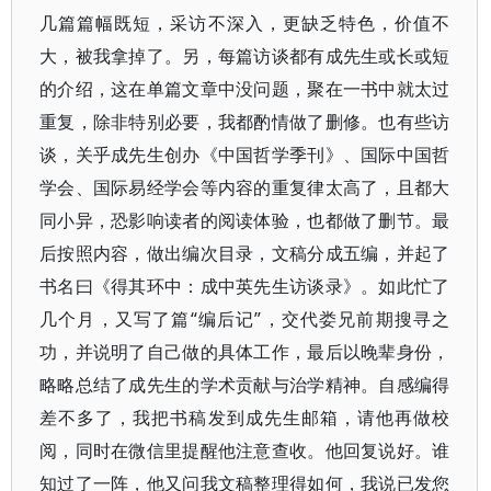
几篇篇幅既短，采访不深入，更缺乏特色，价值不
大，被我拿掉了。另，每篇访谈都有成先生或长或短
的介绍，这在单篇文章中没问题，聚在一书中就太过
重复，除非特别必要，我都酌情做了删修。也有些访
谈，关乎成先生创办《中国哲学季刊》、国际中国哲
学会、国际易经学会等内容的重复律太高了，且都大
同小异，恐影响读者的阅读体验，也都做了删节。最
后按照内容，做出编次目录，文稿分成五编，并起了
书名曰《得其环中：成中英先生访谈录》。如此忙了
几个月，又写了篇“编后记”，交代娄兄前期搜寻之
功，并说明了自己做的具体工作，最后以晚辈身份，
略略总结了成先生的学术贡献与治学精神。自感编得
差不多了，我把书稿发到成先生邮箱，请他再做校
阅，同时在微信里提醒他注意查收。他回复说好。谁
知过了一阵，他又问我文稿整理得如何，我说已发您