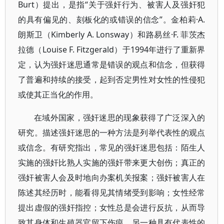
Burt）提出，是指“关于强奸行为、被害人及强奸犯
的具有偏见的、刻板化的或错误的信念”。金柏莉·A.
朗斯卫（Kimberly A. Lonsway）和路易丝·F. 菲茨杰
拉德（Louise F. Fitzgerald）于1994年进行了重新界
定，认为强奸迷思通常是错误的观点和信念，但获得
了普遍和持续的接受，起到否定男性对女性的性侵犯
或使其正当化的作用。
在域外国家，强奸迷思的现象获得了广泛深入的
研究。描述强奸迷思的一种方法是列举代表性的观点
或信念。有研究指出，常见的强奸迷思包括：陌生人
实施的强奸比熟人实施的强奸带来更大创伤；真正的
强奸被害人会及时地向办案机关报案；强奸被害人在
陈述其经历时，能看得见其情绪受到影响；女性经常
提出虚假的强奸指控；女性总是会进行反抗，从而导
致其身体和生殖器官留下伤痕。另一种具有代表性的