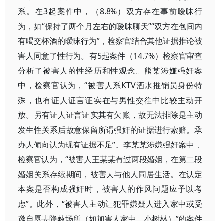
系。在3起案件中，（8.8%）双方存在事前暧昧行
为，如“保持了两个月左右的暧昧聊天”“双方在包间内
有喝交杯酒的暧昧行为”，检察官结合其他证据推论被
害人同意了性行为。有5起案件（14.7%）检察官审查
分析了被害人的性经历和性观念。熊某涉嫌强奸案
中，检察官认为，“被害人系KTV酒水推销员身份特
殊，也有证人证言证实在与男性交往中比较主动开
放。另有证人证言证实其有欠账，故无法排除是主动
发生性关系后故意保留所谓强奸的证据进行索赔。承
办人倾向认为现有证据不足”。李某某涉嫌强奸案中，
检察官认为，“被害人王某某有过两段婚姻，在第二段
婚姻关系存续期间，被害人与他人同居生活。在认定
本案是否构成强奸时，被害人的作风问题应予以考
虑”。此外，“被害人主动让犯罪嫌疑人进入家中或受
邀自愿去隐蔽场所（如加害人家中、小树林）”的案件