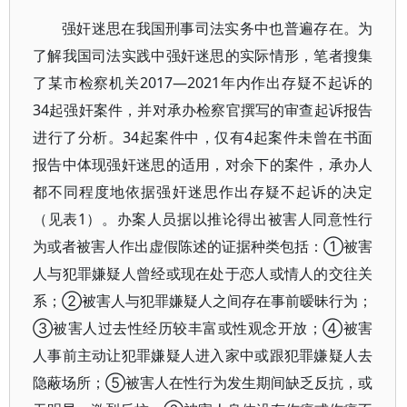
强奸迷思在我国刑事司法实务中也普遍存在。为
了解我国司法实践中强奸迷思的实际情形，笔者搜集
了某市检察机关2017—2021年内作出存疑不起诉的
34起强奸案件，并对承办检察官撰写的审查起诉报告
进行了分析。34起案件中，仅有4起案件未曾在书面
报告中体现强奸迷思的适用，对余下的案件，承办人
都不同程度地依据强奸迷思作出存疑不起诉的决定
（见表1）。办案人员据以推论得出被害人同意性行
为或者被害人作出虚假陈述的证据种类包括：①被害
人与犯罪嫌疑人曾经或现在处于恋人或情人的交往关
系；②被害人与犯罪嫌疑人之间存在事前暧昧行为；
③被害人过去性经历较丰富或性观念开放；④被害
人事前主动让犯罪嫌疑人进入家中或跟犯罪嫌疑人去
隐蔽场所；⑤被害人在性行为发生期间缺乏反抗，或