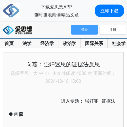
下载爱思想APP
立即下载
随时随地阅读精品文章
登录
注册
首页
法学
经济学
政治学
国际关系
社会学
向燕：强奸迷思的证据法反思
选择字号：
大
中
小
本文共阅读 4080 次 更新时间：
2024-10-18 15:00
进入专题：
强奸罪
证据法
●
向燕