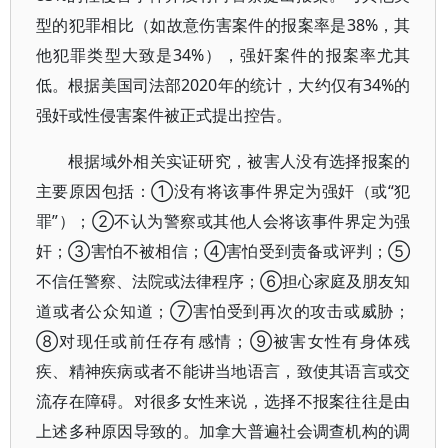
型的犯罪相比（如故意伤害案件的报案率是38%，其
他犯罪类型大致是34%），强奸案件的报案率尤其
低。根据美国司法部2020年的统计，大约仅有34%的
强奸或性侵害案件被正式提出控告。
根据域外相关实证研究，被害人没有选择报案的
主要原因包括：①没有将该事件界定为强奸（或“犯
罪”）；②不认为警察或其他人会将该事件界定为强
奸；③害怕不被相信；④害怕受到责备或评判；⑤
不信任警察、法院或法律程序；⑥担心家庭及朋友知
道或者公众知道；⑦害怕受到再次的攻击或威胁；
⑧对现任或前任存有感情；⑨被害女性有身体残
疾、精神疾病或者不能讲当地语言，致使其语言或交
流存在障碍。对很多女性来说，选择不报案往往是由
上述多种原因导致的。加拿大普遍社会调查机构的调