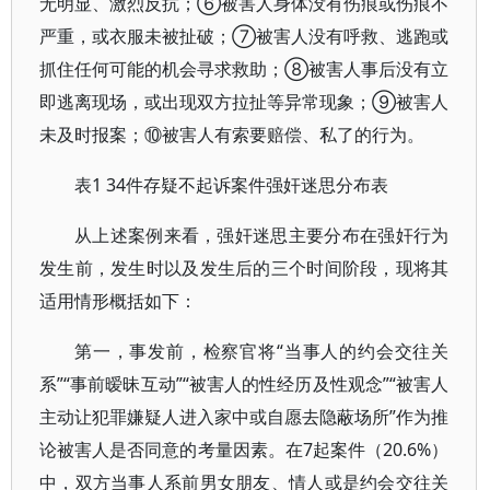
无明显、激烈反抗；⑥被害人身体没有伤痕或伤痕不
严重，或衣服未被扯破；⑦被害人没有呼救、逃跑或
抓住任何可能的机会寻求救助；⑧被害人事后没有立
即逃离现场，或出现双方拉扯等异常现象；⑨被害人
未及时报案；⑩被害人有索要赔偿、私了的行为。
表1 34件存疑不起诉案件强奸迷思分布表
从上述案例来看，强奸迷思主要分布在强奸行为
发生前，发生时以及发生后的三个时间阶段，现将其
适用情形概括如下：
第一，事发前，检察官将“当事人的约会交往关
系”“事前暧昧互动”“被害人的性经历及性观念”“被害人
主动让犯罪嫌疑人进入家中或自愿去隐蔽场所”作为推
论被害人是否同意的考量因素。在7起案件（20.6%）
中，双方当事人系前男女朋友、情人或是约会交往关