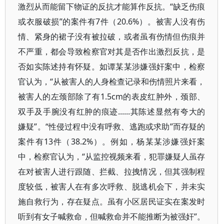
激烈从而能留下物证的反抗才能算作反抗。“缺乏伤痕
或衣服破损”的案件有7件（20.6%）。被害人没有伤
情、紧身的裙子没有被拉破，或者虽有伤情但伤痕并
不严重，都会导致检察官对其是否作出激烈反抗，是
否如实陈述持有怀疑。如谭某某涉嫌强奸案中，检察
官认为，“从被害人的人身检查记录和伤情照片来看，
被害人的左颈部除了有1.5cm的表皮红肿外，颈部、
双手及手腕没有红肿的痕迹......其陈述显然有夸大的
嫌疑”。“性侵过程中没有呼救、逃跑或求助”而存疑的
案件有13件（38.2%）。例如，杨某某涉嫌强奸案
中，检察官认为，“从监控视频来看，犯罪嫌疑人虽存
在对被害人进行跟随、拦截、拉拽情况，但其强制程
度较低，被害人在有多次呼救、脱逃机会下，并未实
施自救行为，存在疑点。虽有小区居民证实在案发时
听到有女子喊救命，但喊救命并不能推断为被强奸”。