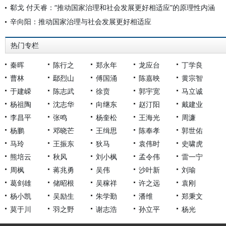
郗戈 付天睿：“推动国家治理和社会发展更好相适应”的原理性内涵
辛向阳：推动国家治理与社会发展更好相适应
热门专栏
秦晖
陈行之
郑永年
龙应台
丁学良
曹林
鄢烈山
傅国涌
陈嘉映
黄宗智
于建嵘
陈志武
徐贲
郭宇宽
马立诚
杨祖陶
沈志华
向继东
赵汀阳
戴建业
李昌平
张鸣
杨奎松
王海光
周濂
杨鹏
邓晓芒
王缉思
陈奉孝
郭世佑
马玲
王振东
狄马
袁伟时
史啸虎
熊培云
秋风
刘小枫
孟令伟
雷一宁
周枫
蒋兆勇
吴伟
沙叶新
刘瑜
葛剑雄
储昭根
吴稼祥
许之远
袁刚
杨小凯
吴励生
朱学勤
潘维
郑秉文
莫于川
羽之野
谢志浩
孙立平
杨光