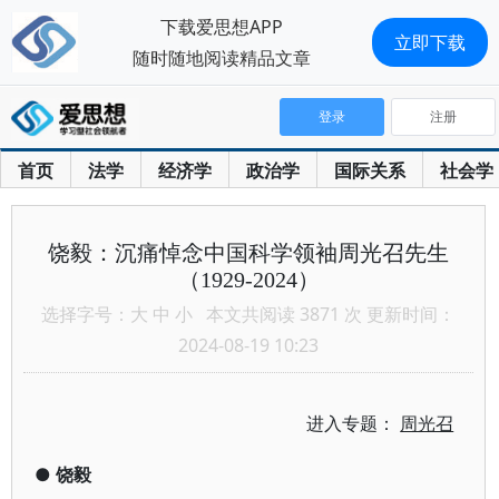
下载爱思想APP
立即下载
随时随地阅读精品文章
登录
注册
首页
法学
经济学
政治学
国际关系
社会学
饶毅：沉痛悼念中国科学领袖周光召先生
（1929-2024）
选择字号：
大
中
小
本文共阅读 3871 次 更新时间：
2024-08-19 10:23
进入专题：
周光召
●
饶毅