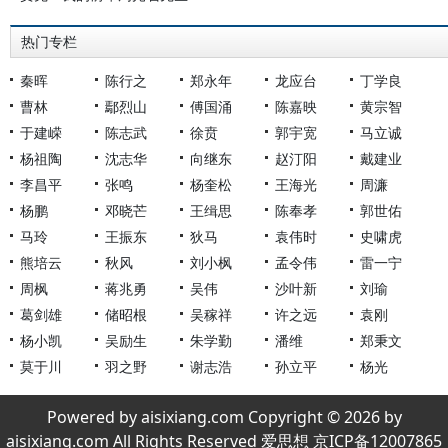
热门专栏
秦晖
陈行之
郑永年
龙应台
丁学良
曹林
鄢烈山
傅国涌
陈嘉映
黄宗智
于建嵘
陈志武
徐贲
郭宇宽
马立诚
杨祖陶
沈志华
向继东
赵汀阳
戴建业
李昌平
张鸣
杨奎松
王海光
周濂
杨鹏
邓晓芒
王缉思
陈奉孝
郭世佑
马玲
王振东
狄马
袁伟时
史啸虎
熊培云
秋风
刘小枫
孟令伟
雷一宁
周枫
蒋兆勇
吴伟
沙叶新
刘瑜
葛剑雄
储昭根
吴稼祥
许之远
袁刚
杨小凯
吴励生
朱学勤
潘维
郑秉文
莫于川
羽之野
谢志浩
孙立平
杨光
Powered by aisixiang.com Copyright © 2026 by
aisixiang.com All Rights Reserved 爱思想 京ICP备12007865