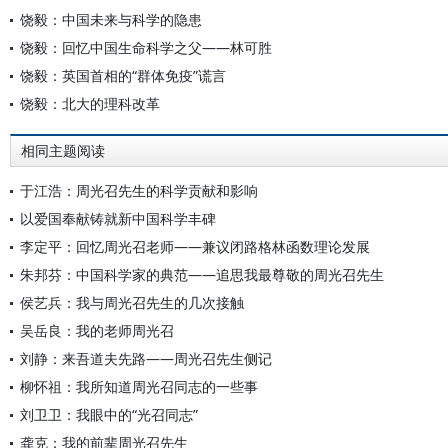
饶毅：中国未来与科学的隐患
饶毅：回忆中国生命科学之父——林可胜
饶毅：英国首相的“群体免疫”谎言
饶毅：北大的理科改革
相同主题阅读
于江浩：周光召先生的科学贡献和影响
以爱国奉献铸就新中国科学丰碑
李定平：回忆周光召老师——兼议闭路格林函数理论发展
朱邦芬：中国科学家的典范——追思我最尊敬的周光召先生
侯艺兵：我与周光召先生的几次接触
吴岳良：我的老师周光召
刘静：来吾道夫先路——周光召先生侧记
柳怀祖：我所知道周光召同志的一些事
刘卫卫：我眼中的“光召同志”
龚克：我的前辈周光召先生