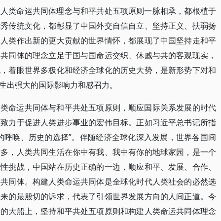
建人类命运共同体理念与和平共处五项原则一脉相承，都根植于
优秀传统文化，都彰显了中国外交自信自立、坚持正义、扶弱扬
为人类作出新的更大贡献的世界情怀，都展现了中国坚持走和平
运共同体的理念立足于国与国命运交织、休戚与共的客观现实，
流，着眼世界多极化和经济全球化的历史大势，是新形势下对和
生出强大的国际影响力和感召力。
人类命运共同体与和平共处五项原则，顺应国际关系发展的时代
同致力于促进人类进步事业的宏伟目标。正如习近平总书记所指
的呼唤、历史的选择”。伴随经济全球化深入发展，世界各国间
增多，人类共同生活在你中有我、我中有你的地球家园，是一个
球性挑战，中国站在历史正确的一边，顺应和平、发展、合作、
运共同体。构建人类命运共同体是全球化时代人类社会的必然选
未来的最殷切的诉求，代表了引领世界发展方向的人间正道。今
共的大船上，坚持和平共处五项原则和构建人类命运共同体理念