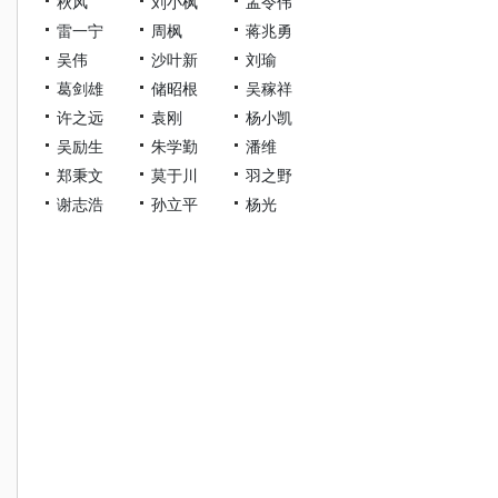
秋风
刘小枫
孟令伟
雷一宁
周枫
蒋兆勇
吴伟
沙叶新
刘瑜
葛剑雄
储昭根
吴稼祥
许之远
袁刚
杨小凯
吴励生
朱学勤
潘维
郑秉文
莫于川
羽之野
谢志浩
孙立平
杨光