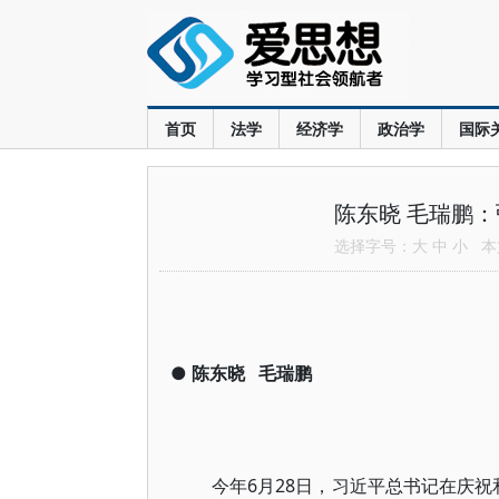
首页
法学
经济学
政治学
国际
陈东晓 毛瑞鹏
选择字号：
大
中
小
本文
●
陈东晓
毛瑞鹏
今年6月28日，习近平总书记在庆祝