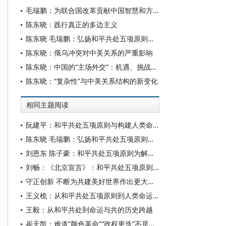
毛瑞鹏：为联合国改革贡献中国智慧和方案
陈东晓：践行真正的多边主义
陈东晓 毛瑞鹏：弘扬和平共处五项原则的精神内涵
陈东晓：俄乌冲突对中美关系的严重影响
陈东晓：中国的“主场外交”：机遇、挑战和任务
陈东晓：“复杂性”与中美关系结构的新变化
相同主题阅读
阮建平：和平共处五项原则与构建人类命运共同体一脉相承
陈东晓 毛瑞鹏：弘扬和平共处五项原则的精神内涵
刘恩东 陈子豪：和平共处五项原则为解决国际争端开辟崭新道路
刘畅：《北京宣言》：和平共处五项原则精神在中东的创新性实践
守正创新 不断为共建美好世界作出更大贡献——纪念和平共处五项原则发表70周年
王义桅：从和平共处五项原则到人类命运共同体：中国外交理念的时代演进
王毅：从和平共处到命运与共的历史跨越
崔天凯：难道“颜色革命”“政权更迭”不是侵犯主权吗？