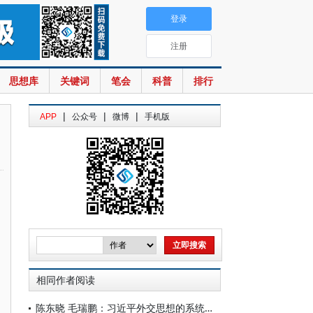
登录
注册
思想库
关键词
笔会
科普
排行
|
|
|
APP
公众号
微博
手机版
相同作者阅读
陈东晓 毛瑞鹏：习近平外交思想的系统阐释