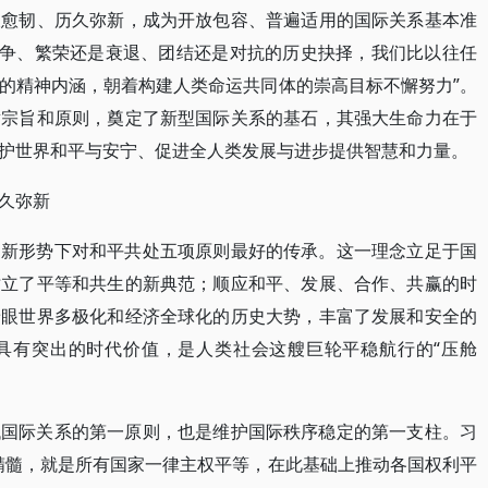
久愈韧、历久弥新，成为开放包容、普遍适用的国际关系基本准
战争、繁荣还是衰退、团结还是对抗的历史抉择，我们比以往任
的精神内涵，朝着构建人类命运共同体的崇高目标不懈努力”。
章宗旨和原则，奠定了新型国际关系的基石，其强大生命力在于
护世界和平与安宁、促进全人类发展与进步提供智慧和力量。
久弥新
是新形势下对和平共处五项原则最好的传承。这一理念立足于国
树立了平等和共生的新典范；顺应和平、发展、合作、共赢的时
着眼世界多极化和经济全球化的历史大势，丰富了发展和安全的
具有突出的时代价值，是人类社会这艘巨轮平稳航行的“压舱
代国际关系的第一原则，也是维护国际秩序稳定的第一支柱。习
精髓，就是所有国家一律主权平等，在此基础上推动各国权利平