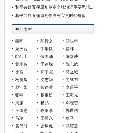
和平共处五项原则奠定全球治理重要思想基础
和平共处五项原则仍具有宝贵时代价值
热门专栏
秦晖
陈行之
郑永年
龙应台
丁学良
曹林
鄢烈山
傅国涌
陈嘉映
黄宗智
于建嵘
陈志武
徐贲
郭宇宽
马立诚
杨祖陶
沈志华
向继东
赵汀阳
戴建业
李昌平
张鸣
杨奎松
王海光
周濂
杨鹏
邓晓芒
王缉思
陈奉孝
郭世佑
马玲
王振东
狄马
袁伟时
史啸虎
熊培云