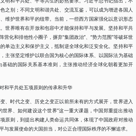
元文明和平共处、平等共生的必然要求。习近平总书记指出，不
特色之别；不同文明和谐共处、交流互鉴，可以成为增进各国人
力、维护世界和平的纽带。当前，一些西方国家强化以意识形态
抗。世界唯有在开放和包容中才能保持和平与发展。坚持和平共
营化和排他性小圈子，摒弃“集团政治”、“势力范围”等破坏世
式的单边主义和保护主义，抵制逆全球化和泛安全化。坚持和平
鉴，主张坚定维护以联合国为核心的国际体系、以国际法为基础
为基础的国际关系基本准则，主张推动经济全球化朝着更加开
对和平共处五项原则的传承和升华
之变、时代之变、历史之变正以前所未有的方式展开，世界进入
的世界、如何建设这个世界”这一重大课题，中国郑重提出推动
五项原则，到提出构建人类命运共同体，体现了中国政府对推动
平与发展使命的大国担当，对公正合理国际秩序的不懈追求。