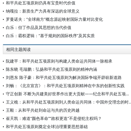
和平共处五项原则仍具有宝贵时代价值
纳嘎拉：新质生产力具有深远的全球意义
罗曼诺夫：“全球南方”概念源起映射国际力量对比变化
白乐：但丁作品及其思想的当代价值
白乐：霸权逻辑：“基于规则的国际秩序”及其实质
相同主题阅读
阮建平：和平共处五项原则与构建人类命运共同体一脉相承
陈东晓 毛瑞鹏：弘扬和平共处五项原则的精神内涵
刘恩东 陈子豪：和平共处五项原则为解决国际争端开辟崭新道路
刘畅：《北京宣言》：和平共处五项原则精神在中东的创新性实践
守正创新 不断为共建美好世界作出更大贡献——纪念和平共处五项原则发表70周年
王义桅：从和平共处五项原则到人类命运共同体：中国
王毅：从和平共处到命运与共的历史跨越
崔天凯：难道“颜色革命”“政权更迭”不是侵犯主权吗？
和平共处五项原则奠定全球治理重要思想基础