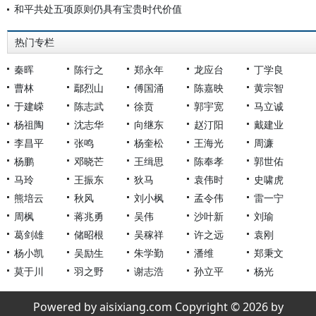
和平共处五项原则仍具有宝贵时代价值
热门专栏
秦晖
陈行之
郑永年
龙应台
丁学良
曹林
鄢烈山
傅国涌
陈嘉映
黄宗智
于建嵘
陈志武
徐贲
郭宇宽
马立诚
杨祖陶
沈志华
向继东
赵汀阳
戴建业
李昌平
张鸣
杨奎松
王海光
周濂
杨鹏
邓晓芒
王缉思
陈奉孝
郭世佑
马玲
王振东
狄马
袁伟时
史啸虎
熊培云
秋风
刘小枫
孟令伟
雷一宁
周枫
蒋兆勇
吴伟
沙叶新
刘瑜
葛剑雄
储昭根
吴稼祥
许之远
袁刚
杨小凯
吴励生
朱学勤
潘维
郑秉文
莫于川
羽之野
谢志浩
孙立平
杨光
Powered by aisixiang.com Copyright © 2026 by