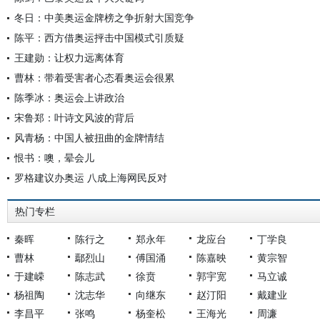
冬日：中美奥运金牌榜之争折射大国竞争
陈平：西方借奥运抨击中国模式引质疑
王建勋：让权力远离体育
曹林：带着受害者心态看奥运会很累
陈季冰：奥运会上讲政治
宋鲁郑：叶诗文风波的背后
风青杨：中国人被扭曲的金牌情结
恨书：噢，晕会儿
罗格建议办奥运 八成上海网民反对
热门专栏
秦晖
陈行之
郑永年
龙应台
丁学良
曹林
鄢烈山
傅国涌
陈嘉映
黄宗智
于建嵘
陈志武
徐贲
郭宇宽
马立诚
杨祖陶
沈志华
向继东
赵汀阳
戴建业
李昌平
张鸣
杨奎松
王海光
周濂