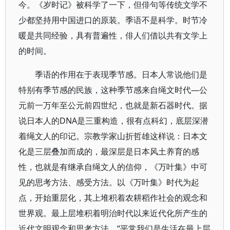
今。《岁时记》被科学了一下，但俳句等传统文学不
少都坚持用中国进口的原装。季语不是科学。时节冷
暖是共同经验，具有普遍性，俳人们借以共有文学上
的时间。
季语的作用在于表现季节感。日本人常说他们是
特别有季节感的民族，这种季节感来自绳文时代—公
元前一万年至公元前四世纪，也就是新石器时代。据
说日本人的DNA是三重构造，很有点科幻，底层深潜
着绳文人的印记。宗教学家山折哲雄这样说：日本文
化是三层叠加而成的，最深层是日本风土养育的感
性，也就是有继承自绳文人的信仰，《万叶集》中可
见的思考方法、感受方法。以《万叶集》时代为起
点，开始重层化，其上堆积着农耕稻作社会的观念和
世界观。最上层堆积着明治时代以来近代化所产生的
近代文明观念和思考方法。“平常我们是生活在最上层