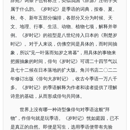
辞苑》词条下也有标注，类似我国《辞源》注明字头
属于什么韵。《岁时记》是季语的词典，按春、夏、
秋、冬、新年五部分编排，各部分又分为时候、天
文、地理、行事、生活、动物、植物七项，解释并举
例。《岁时记》的祖型是八世纪传入日本的《荆楚岁
时记》。对于人来说，仿佛空间是具体的，而时间抽
象，所以“见一叶落而知岁之将暮”，用具体的事物来
把握抽象的时间，俳句《岁时记》可谓二十四节气以
及七十二候在日本落地的扩大版。角川书店二〇二二
年修订出版《俳句大岁时记》，收古今季语一万八千
多。《岁时记》的季语解释为作者和读者提供了理解
诗意的基础，从而形成俳句共同体。
世界上没有哪一种诗型像俳句对季语这般“拜
物”，作俳句就是玩季语。《岁时记》恍如庭园，已不
是真正的自然。即便是写生，选用季语便带有先验