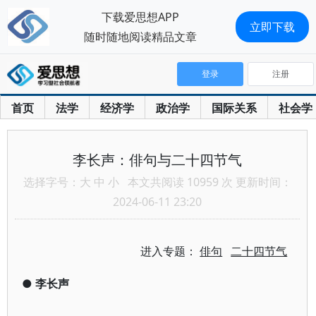
下载爱思想APP
立即下载
随时随地阅读精品文章
登录
注册
首页
法学
经济学
政治学
国际关系
社会学
李长声：俳句与二十四节气
选择字号：
大
中
小
本文共阅读 10959 次 更新时间：
2024-06-11 23:20
进入专题：
俳句
二十四节气
●
李长声