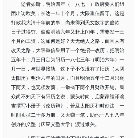
逝者如斯，明治四年（一八七一）政府要人们组
团出访欧美，长达一年十个月，大隈重信留守。这是
打败我大清十年前的事，尚未得到天文数字的赔款，
日子过得穷。偏偏明治六年又赶上闰年，需要发十三
个月的工资，这如何是好？天无绝人之路，而且人有
改天之路，大隈重信采用了一个绝招—改历，把明治
五年十二月三日定为阳历一八七三年（明治六年）一
月一日，与世界接轨。这下子不仅没有了旧历（太阴
太阳历）明治六年的闰月，而且明治五年十二月只剩
下两天，也无须发薪，一举省下两个月财政开销。民
众尚不知天下有阳历之说，蒙头转向，启蒙家福泽谕
吉撰写小册子《改历辩》，普及太阳历和时刻法，一
时间卖掉二十多万册，又大赚一笔，助他一八五八年
创办的义塾（庆应义塾大学）渡过难关。