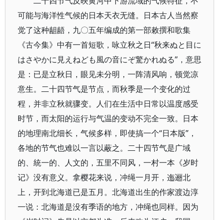
二十四节气反映黄河中下游流域的气候特征，不
可能与海洋性气候的日本天衣无缝。日本古人当然察
觉了这种龃龉，九〇五年编成的第一部敕撰和歌集
《古今集》中有一首短歌，咏立秋之日“秋来ぬと目に
はさやかに見えねども風の音にぞ驚かれぬる”，意思
是：已是立秋日，眼见未分明，一阵清风响，顿觉凉
意生。二十四节气是节点，而秋季是一个变化的过
程，并非立秋就骤变。人们在生活中日常以温度感受
时节，而太阳的运行与气温的变动不完全一致。日本
的地理南北细长，气候多样，即使搞一个“日本版”，
各地的节气也难以一言以蔽之。二十四节气是广域
的、統一的、人文的，五里不同风，一村一本《岁时
记》没有意义。拿樱花来说，冲绳一月开，迤逦北
上，开到北海道已是五月。北海道出生的作家渡边淳
一说：北海道是没有季语的地方，冲绳也同样。因为