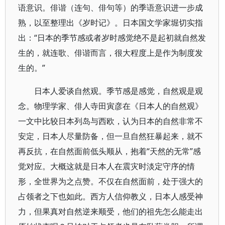
语意识。俳谐（连句、俳句等）的季语意识进一步成
熟，以至整理出《岁时记》。日本国文学家堀切实指
出：“日本的季节感或者岁时感觉绝不是起初就自然发
生的，就连歌、俳谐而言，很大程度上是作为制度发
生的。”
日本人爱谈自然观。季节感是感觉，自然观是观
念。物理学家、俳人寺田寅彦在《日本人的自然观》
一文中比较日本列岛与西欧，认为日本的自然非常不
安定，日本人尽量防备，但一旦自然狂暴起来，就不
再反抗，在自然面前低头顺从，抱着“天然的无常”感
觉对应。大概这就是日本人在震灾时淡定守序的情
形，全世界为之点赞。不仅在自然面前，处于强大的
占领者之下也如此。西方人信仰教义，日本人感受神
力，但果真对自然逆来顺受，他们的祖先怎么能走出