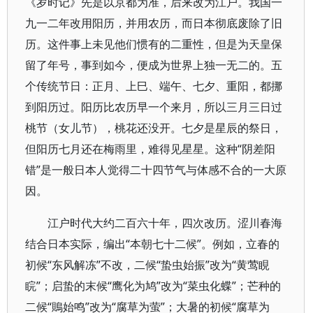
《岁时记》先是以京都为准，后来改为江户。我国一
九一二年改用阳历，并用农历，而日本彻底废除了旧
历。这件事上未见他们惯有的二重性，但是为天皇保
留了年号，事到如今，便成为世界上独一无二的。五
个传统节日：正月、上巳、端午、七夕、重阳，都挪
到阳历过。阳历比农历早一个来月，所以三月三日过
桃节（女儿节），桃花还没开。七夕是星辰的祭日，
但阳历七月还在梅雨里，难得见星星。这种“阴差阳
错”是一般日本人觉得二十四节气与体感不合的一大原
因。
江户时代大约二百六十年，四次改历。涩川春海
结合日本实际，编出“本朝七十二候”。例如，立春的
初候“东风解冻”不改，二候“蛰虫始振”改为“黄莺睍
睆”；启蛰的末候“鹰化为鸠”改为“菜虫化蝶”；芒种的
二候“鵙始鸣”改为“腐草为萤”；大暑的初候“腐草为