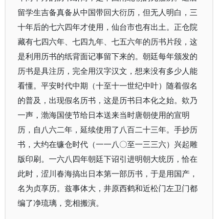
留学生吉备真备从中国带回大衍历，但无人明白，三
十年后的七六四年才使用，仙台市也有出土。正仓院
藏有七四六年、七四九年、七五六年的历书片段，这
是利用历书的纸背面记事留下来的。朝廷每年颁发的
历书是具注历，完全用汉字汉文，想来没有多少人能
看懂。平安时代中期（十至十一世纪中叶）随着假名
的普及，出现假名历书，这是历书日本化之始。欸乃
一声，渤海国使节给日本送来当时唐朝使用的宣明
历，自八六二年，延续使用了八百二十三年。手抄历
书，大约在镰仓时代（一一八〇至一三三六）兴起雕
版印刷。一六八四年朝廷下诏引进明朝大统历，恰在
此时，涩川春海搞出日本第一部历书，于是用国产，
名为贞享历。兹事体大，井原西鹤和近松门左卫门都
编了净琉璃，竞相搬演。