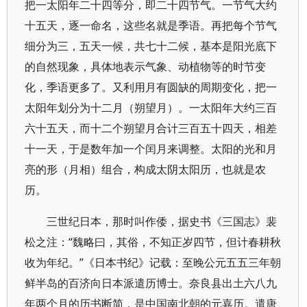
把一太阳年二十四等分，即二十四节气。一节气大约
十五天，逐一命名，这些名就是季语。再把每个节气
细分为三，五天一候，共七十二候，基本是阳光底下
的自然现象，具体地表示气象、动植物等的时节变
化，季语更多了。又利用月有圆缺的周期变化，把一
太阳年划分为十二月（朔望月）。一太阳年大约三百
六十五天，而十二个朔望月合计三百五十四天，相差
十一天，于是数年加一个闰月来调整。太阳的光和月
亮的形（月相）组合，构成太阴太阳历，也就是农
历。
三世纪日本，那时叫作倭，据史书《三国志》裴
松之注：“魏略曰，其俗，不知正岁四节，但计春耕秋
收为年纪。”《日本书纪》记载：至晚公元五五三年朝
鲜半岛的百济向日本派遣历博士。奈良县出土六八九
年两个月的历书断简，是中国南北朝的元嘉历。遣唐