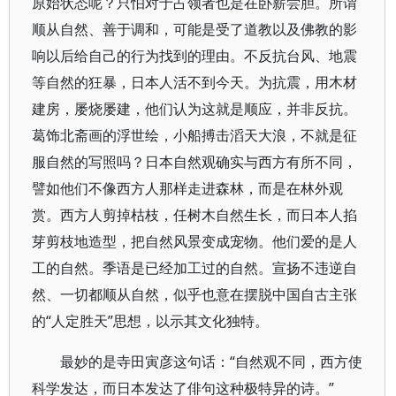
原始状态呢？只怕对于占领者也是在卧薪尝胆。所谓
顺从自然、善于调和，可能是受了道教以及佛教的影
响以后给自己的行为找到的理由。不反抗台风、地震
等自然的狂暴，日本人活不到今天。为抗震，用木材
建房，屡烧屡建，他们认为这就是顺应，并非反抗。
葛饰北斋画的浮世绘，小船搏击滔天大浪，不就是征
服自然的写照吗？日本自然观确实与西方有所不同，
譬如他们不像西方人那样走进森林，而是在林外观
赏。西方人剪掉枯枝，任树木自然生长，而日本人掐
芽剪枝地造型，把自然风景变成宠物。他们爱的是人
工的自然。季语是已经加工过的自然。宣扬不违逆自
然、一切都顺从自然，似乎也意在摆脱中国自古主张
的“人定胜天”思想，以示其文化独特。
最妙的是寺田寅彦这句话：“自然观不同，西方使
科学发达，而日本发达了俳句这种极特异的诗。”