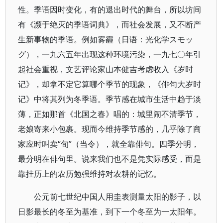
性。季语因时变化，有的退出时代的舞台，所以坊间
有《濒于绝灭的季语词典》，而社会发展，又不断产
生新事物的季语。例如雾霾（日语：光化学スモッ
グ），一九六五年出现这种环境污染，一九七〇年引
起社会重视，文艺评论家山本健吉考虑收入《岁时
记》，却拿不定它算哪个季节的现象，《俳句大岁时
记》中将其列为冬季语。季节感在城市生活中趋于淡
薄，正如那首《北国之春》唱的：城里闹不清季节，
老娘寄来小包裹。现而今维持季节感的，几乎除了商
家应时叫卖“旬”（当令），就全靠俳句。四季分明，
最分明在俳句里。说来我们也不是凭实际感受，而是
靠挂历上的农历勉强维持对农耕的记忆。
公元前七世纪中国人用圭表测量太阳的影子，以
日影最长的冬至为基准，到下一个冬至为一太阳年。