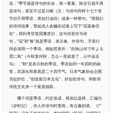
说：“季节感是俳句的生命，第一要素。除去它就不再
是俳句，甚至不过是川柳（注：与俳句同样十七个音
节但不用季语，类似打油诗）或者一种警句。”用我们
的诗词说事，譬如清人俞樾在试卷上写下“花落春仍
在”，得到考官曾国藩赏识，这句诗若作为俳
句，“花”和“春”就是季语，表示春。作俳句，字里行
间必须用一个季语。例如芭蕉作：“此秋は何で年よる
雲に鳥”（今秋复何秋，怎么一晃就老了，云中远去
鸟），“秋”是表示秋的季语。季语如同一年四时的标
签，其源头和基底是二十四节气。日本气象协会企图
另起炉灶，“创造新日本文化”，好似给俳句、和歌等
传统文化来一个釜底抽薪。
哪个词是季语，约定俗成，再加以选择，汇编为
《岁时记》，供人作俳句时查阅，有点像韵谱。《广