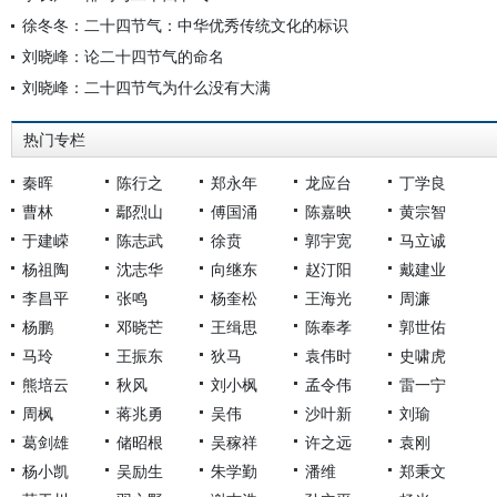
徐冬冬：二十四节气：中华优秀传统文化的标识
刘晓峰：论二十四节气的命名
刘晓峰：二十四节气为什么没有大满
热门专栏
秦晖
陈行之
郑永年
龙应台
丁学良
曹林
鄢烈山
傅国涌
陈嘉映
黄宗智
于建嵘
陈志武
徐贲
郭宇宽
马立诚
杨祖陶
沈志华
向继东
赵汀阳
戴建业
李昌平
张鸣
杨奎松
王海光
周濂
杨鹏
邓晓芒
王缉思
陈奉孝
郭世佑
马玲
王振东
狄马
袁伟时
史啸虎
熊培云
秋风
刘小枫
孟令伟
雷一宁
周枫
蒋兆勇
吴伟
沙叶新
刘瑜
葛剑雄
储昭根
吴稼祥
许之远
袁刚
杨小凯
吴励生
朱学勤
潘维
郑秉文