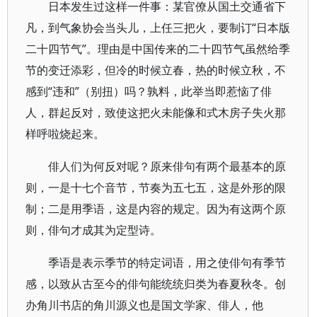
日本发生过这样一件事：某官僚从国土交通省下
凡，到气象协会当头儿，上任三把火，要制订“日本版
二十四节气”。理由是中国传来的二十四节气虽然给季
节的变迁添彩，但冷的时候立春，热的时候立秋，不
感到“违和”（别扭）吗？孰料，此举当即惹恼了俳
人，群起反对，致使这把火未能像和式木房子失火那
样呼啦烧起来。
俳人们为何反对呢？原来俳句有两个最基本的原
则，一是十七个音节，节奏为五七五，这是外形的限
制；二是用季语，这是内容的规定。因为有这两个原
则，俳句才成其为定型诗。
季语是表示季节的特定词语，用之使俳句有季节
感，以致从古至今的俳句能统统归类为春夏秋冬。创
办角川书店的角川源义也是国文学家、俳人，他