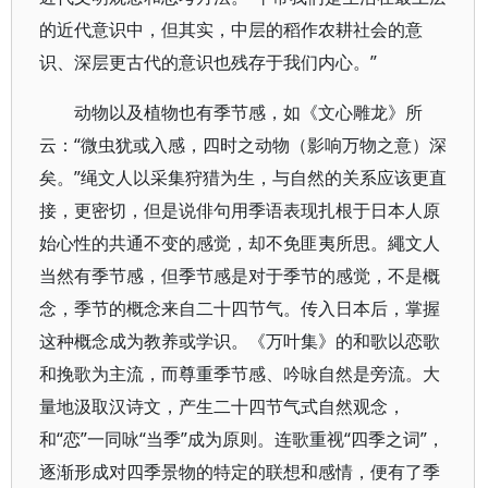
的近代意识中，但其实，中层的稻作农耕社会的意
识、深层更古代的意识也残存于我们内心。”
动物以及植物也有季节感，如《文心雕龙》所
云：“微虫犹或入感，四时之动物（影响万物之意）深
矣。”绳文人以采集狩猎为生，与自然的关系应该更直
接，更密切，但是说俳句用季语表现扎根于日本人原
始心性的共通不变的感觉，却不免匪夷所思。繩文人
当然有季节感，但季节感是对于季节的感觉，不是概
念，季节的概念来自二十四节气。传入日本后，掌握
这种概念成为教养或学识。《万叶集》的和歌以恋歌
和挽歌为主流，而尊重季节感、吟咏自然是旁流。大
量地汲取汉诗文，产生二十四节气式自然观念，
和“恋”一同咏“当季”成为原则。连歌重视“四季之词”，
逐渐形成对四季景物的特定的联想和感情，便有了季