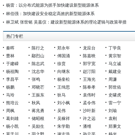
杨雷：以分布式能源为抓手加快建设新型能源体系
林伯强：加快建设安全稳定高效的新型能源体系
林卫斌 张世铭 吴嘉仪：建设新型能源体系的理论逻辑与政策举措
热门专栏
秦晖
陈行之
郑永年
龙应台
丁学良
曹林
鄢烈山
傅国涌
陈嘉映
黄宗智
于建嵘
陈志武
徐贲
郭宇宽
马立诚
杨祖陶
沈志华
向继东
赵汀阳
戴建业
李昌平
张鸣
杨奎松
王海光
周濂
杨鹏
邓晓芒
王缉思
陈奉孝
郭世佑
马玲
王振东
狄马
袁伟时
史啸虎
熊培云
秋风
刘小枫
孟令伟
雷一宁
周枫
蒋兆勇
吴伟
沙叶新
刘瑜
葛剑雄
储昭根
吴稼祥
许之远
袁刚
杨小凯
吴励生
朱学勤
潘维
郑秉文
莫于川
羽之野
谢志浩
孙立平
杨光