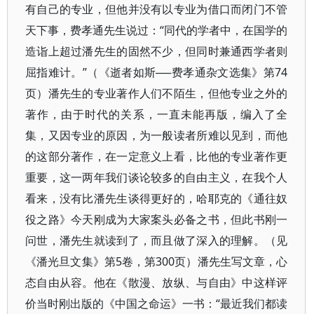
有自己的专业，但他并没有以专业为借口而闭门不管
天下事，费孝通先生说过：“同代的学者中，在国学的
造诣上超过潘先生的固然不少，但同时兼通西学者则
屈指难计。”（《逝者如斯──费孝通杂文选集》第74
页）潘先生的专业著作人们不陌生，但他专业之外的
著作，由于时代的关系，一直未能再版，编入了全
集，又因专业的原因，为一般读者所难以见到，而他
的这部分著作，在一定意义上看，比他的专业著作更
重要，这一两年我们谈论较多的自由主义，在我个人
看来，没有比潘先生谈得更好的，哈耶克的《通往奴
役之路》今天刚成为大家案头必备之书，但此书刚一
问世，潘先生就读到了，而且做了深入的理解。（见
《潘光旦文集》第5卷，第300页）潘先生写文章，心
态自由从容。他在《散漫、放纵、与自由》中这样评
价当时刚出版的《中国之命运》一书：“最近我们都读