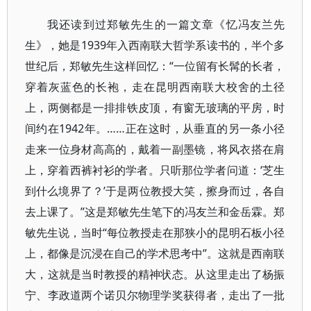
我还读到过郑敏先生的一篇文章《忆冯友兰先
生》，她是1939年入西南联大哲学系读书的，半个多
世纪后，郑敏先生这样回忆：“一位留有长髯的长者，
穿着灰蓝色的长袍，走在昆明西南联大校舍的土径
上，两侧都是一排排铁皮顶，有窗无玻璃的平房，时
间约在1942年。……正在这时，从垂直的另一条小径
走来一位身材高高的，戴着一副墨镜，将风衣搭在肩
上，穿着西裤衬衫的学者。只听那位学者问道：‘芝生
到什么境界了？’于是两位教授大笑，擦身而过，各自
去上课了。”这是郑敏先生笔下的冯友兰和金岳霖。郑
敏先生说，当时“每位教授走在那狭小的昆明石板小径
上，都像是沉浸在自己的学术思考中”。这就是西南联
大，这就是当时教授的精神状态。从这里走出了杨振
宁、李政道两个诺贝尔物理学奖获得者，走出了一批