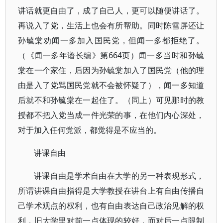
讲话就更自由了，成了自己人，更可以随便讲话了。
再说入了党，生活上也会有所帮助。同时陈雪屏还让
孙毓棠劝闻一多加入国民党，但闻一多都拒绝了。
（《闻一多年谱长编》第664页）闻一多当时和孙毓
棠在一个家住，后因为孙毓棠加入了国民党（他的理
由是入了党骂国民党就不会被怀疑了），闻一多知道
后就不和孙毓棠在一起住了。（同上）可见那时的教
授都不把入党当成一件光荣的事，在他们内心深处，
对于加入任何党派，都觉得是不应当的。
讲课自由
讲课自由是学术自由在大学的另一种表现形式，
所谓讲课自由指得是大学教授在讲台上有自由传播自
己学术观点的权利，也有自由表达自己政治见解的权
利，旧大学里对前一点体现的较好，而对后一点限制