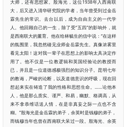
大师，还有思想家。殷海光，这位1938年入西南联
大，后又进入清华研究院的学者，当年曾受到过金岳
霖先生的常识。去台以后，成为自由主义的一代学
人。他回顾自己的一生，除了受“五四”的影响外，就
是西南联大的薰育。他在给林毓生的信中说：“在这样
的氛围里，我忽然碰见业师金岳霖先生。真像浓雾里
看见太阳！这对我一辈子在思想上的影响太具决定作
用了。他不仅是一位教逻辑和英国经验论的教授而
已，并且是一位道德感极强烈的知识分子。昆明七年
的教诲，严峻的论断，以及道德意识的呼吸，现在回
想起来实在铸造了我的性格和思想生命。……论他本
人，他是那么质实、谨严、和易，幽默、格调高，从
来不拿恭维话送人情，在是非真妄之际一点也不含
糊。”殷海光是金岳霖的弟子，余英时是钱穆的弟子，
而钱穆当年也曾在西南联大呆过一段。殷海光、余英