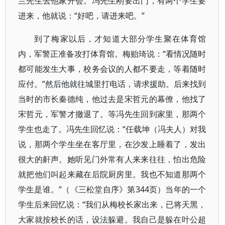
兰先生去他家开会。冯先生刚要出门，有两个学生要
进来，他就说：“好吧，请进来吧。”
到了梅家以后，才知道大部分学生聚在体育馆
内，军警正准备攻打体育馆。梅贻琦说：“看情况随时
都可能发生大事，校务会议的人都不要走，等着随时
应付。”然后他就往城里打电话，请求援助。后来找到
当时的市长秦德纯，他过去是宋哲元的幕僚，他找了
宋哲元，军警才撤退了。等冯先生回到家里，那两个
学生也走了。冯先生回忆说：“任载坤（冯夫人）对我
说，那两个学生坐在客厅里，在沙发上睡着了，发出
很大的鼾声。她听见门外常有人来来往往，怕出危险
就把他们叫起来藏在后院厨房里。我也不知道那两个
学生是谁。”（《三松堂自序》第344页）当年的一个
学生后来回忆说：“我们从梅校长家出来，已将天黑，
大家就按校长的话，设法躲避。我自己是躲在叶公超