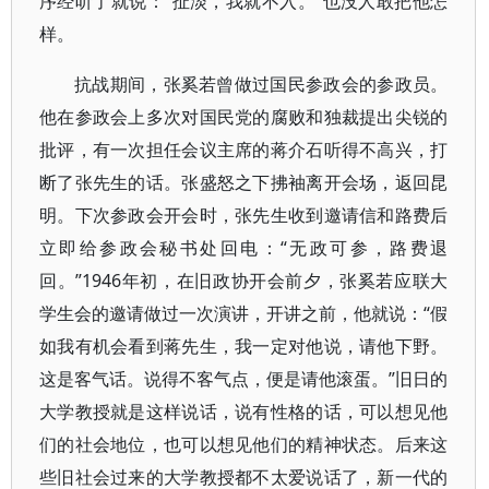
序经听了就说：“扯淡，我就不入。”也没人敢把他怎
样。
抗战期间，张奚若曾做过国民参政会的参政员。
他在参政会上多次对国民党的腐败和独裁提出尖锐的
批评，有一次担任会议主席的蒋介石听得不高兴，打
断了张先生的话。张盛怒之下拂袖离开会场，返回昆
明。下次参政会开会时，张先生收到邀请信和路费后
立即给参政会秘书处回电：“无政可参，路费退
回。”1946年初，在旧政协开会前夕，张奚若应联大
学生会的邀请做过一次演讲，开讲之前，他就说：“假
如我有机会看到蒋先生，我一定对他说，请他下野。
这是客气话。说得不客气点，便是请他滚蛋。”旧日的
大学教授就是这样说话，说有性格的话，可以想见他
们的社会地位，也可以想见他们的精神状态。后来这
些旧社会过来的大学教授都不太爱说话了，新一代的