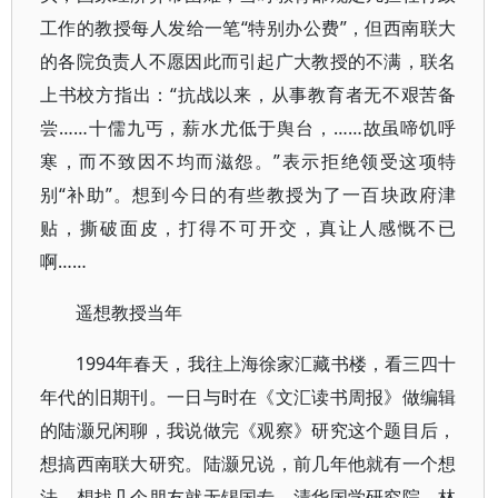
工作的教授每人发给一笔“特别办公费”，但西南联大
的各院负责人不愿因此而引起广大教授的不满，联名
上书校方指出：“抗战以来，从事教育者无不艰苦备
尝……十儒九丐，薪水尤低于舆台，……故虽啼饥呼
寒，而不致因不均而滋怨。”表示拒绝领受这项特
别“补助”。想到今日的有些教授为了一百块政府津
贴，撕破面皮，打得不可开交，真让人感慨不已
啊……
遥想教授当年
1994年春天，我往上海徐家汇藏书楼，看三四十
年代的旧期刊。一日与时在《文汇读书周报》做编辑
的陆灏兄闲聊，我说做完《观察》研究这个题目后，
想搞西南联大研究。陆灏兄说，前几年他就有一个想
法，想找几个朋友就无锡国专、清华国学研究院、林