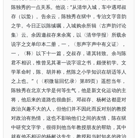
陈独秀的一点关系。他说：“从清华入城，车中遇邓叔
存（以蛰）。告余云，陈独秀在狱中，专治文字音韵
之学。今日正以陈缄嘱，入城购余所辑〈古声韵讨论
集〉云。余因邀叔存来余寓，以〈清华学报〉所载余
说字之文单印本二册，一，〈形声字声中有义证〉，
一，〈释〉以下十一篇，交叔存，请其转致。余与陈
君不相识，惟曾见其著一说字谊之书，颇便初学。文
学革命时，陈、胡并称，然陈之小学知识在胡适等人
之上也。”（〈积微翁回忆录〉第89页）遥想当年，
陈独秀在北京大学是何等生气，他是新文化运动的主
将，他后来的道路也很曲折。邓叔存、杨树达都是对
政治兴趣不大的人，但他们并不因此而反对别的教授
对政治有热情，这也不影响他们之间的友情，陈在狱
中研究文字学，很得到他当年教授朋友的帮助，其中
就有他不相识的杨树达先生，教授和当时知名的政治