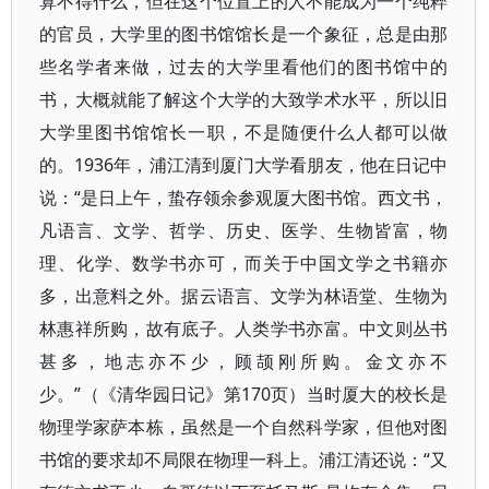
算不得什么，但在这个位置上的人不能成为一个纯粹
的官员，大学里的图书馆馆长是一个象征，总是由那
些名学者来做，过去的大学里看他们的图书馆中的
书，大概就能了解这个大学的大致学术水平，所以旧
大学里图书馆馆长一职，不是随便什么人都可以做
的。1936年，浦江清到厦门大学看朋友，他在日记中
说：“是日上午，蛰存领余参观厦大图书馆。西文书，
凡语言、文学、哲学、历史、医学、生物皆富，物
理、化学、数学书亦可，而关于中国文学之书籍亦
多，出意料之外。据云语言、文学为林语堂、生物为
林惠祥所购，故有底子。人类学书亦富。中文则丛书
甚多，地志亦不少，顾颉刚所购。金文亦不
少。”（《清华园日记》第170页）当时厦大的校长是
物理学家萨本栋，虽然是一个自然科学家，但他对图
书馆的要求却不局限在物理一科上。浦江清还说：“又