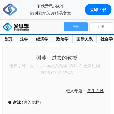
下载爱思想APP
立即下载
随时随地阅读精品文章
登录
注册
首页
法学
经济学
政治学
国际关系
社会学
谢泳：过去的教授
选择字号：
大
中
小
本文共阅读 7544 次 更新时间：
2008-09-18 15:45
进入专题：
先生之风
●
谢泳
(
进入专栏
)