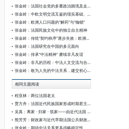
张金岭：法国社会党的多重政治困境及走势
张金岭：中欧文明交流互鉴的现实基础、问题挑战与路径拓展
张金岭：欧洲人口问题的“解药”与“枷锁”
张金岭：法国民族文化中的独立自主精神
张金岭：传统“契约秩序”逐步失效：欧洲右翼民粹政党崛起的社会根源
张金岭：法国研究在中国的多元面向
张金岭：传承“中法精神” 赓续非凡友谊
张金岭：非凡的历程：中法人文交流与合作60年
张金岭：敢为人先的中法关系，建交初心与早期互动
相同主题阅读
程亚林：两位法国老太
贾方舟：法国近代民族国家形成时期君主即位仪式的三级结构
吴真：离家 · 归家 · 筑家——由近代法国 “ 女性—家庭 ” 的关系变迁史论 “ 家 ” 的三重化身
熊芳芳：财政家与近代早期法国公共财政管理
张金岭：期待中法关系更具战略稳定性