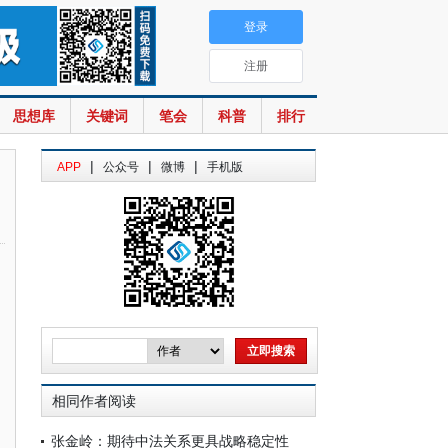
登录
注册
思想库
关键词
笔会
科普
排行
|
|
|
APP
公众号
微博
手机版
相同作者阅读
张金岭：期待中法关系更具战略稳定性