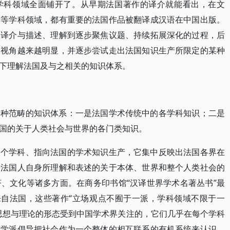
学科领域全面铺开了。从早期法国著作的译介就能看出，在文
学等学科领域，都有重要的法国作品被翻译成汉语在中国出版。
从译介与描述、理解到逐步聚焦议题、持续拓展深化的过程，后
判视角越来越明显，并逐步尝试走出法国知识生产所限定的某种
下理解法国及与之相关的知识体系。
三种范畴的知识体系：一是法国学术传统中的各学科知识；二是
国的关于人类社会与世界的各门类知识。
各个学科、指向法国的学术知识生产，它集中反映出法国各界在
了法国人自身所理解和表述的关于本体、世界和整个人类社会的
、文化等诸多方面。在商务印书馆“汉译世界学术名著丛书”最
来自法国，这些著作“立场观点不囿于一派，学科领域不限于一
思想与理论的形态受到中国学术界关注的，它们几乎在每个学科
鉴学派倡导把社会作为一个整体的相互联系的有机系统来认识，