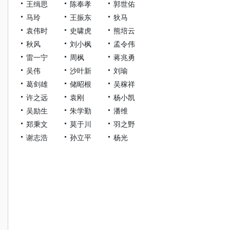
王缉思
陈奉孝
郭世佑
马玲
王振东
狄马
袁伟时
史啸虎
熊培云
秋风
刘小枫
孟令伟
雷一宁
周枫
蒋兆勇
吴伟
沙叶新
刘瑜
葛剑雄
储昭根
吴稼祥
许之远
袁刚
杨小凯
吴励生
朱学勤
潘维
郑秉文
莫于川
羽之野
谢志浩
孙立平
杨光