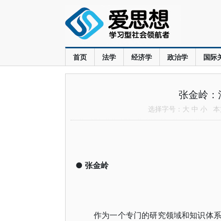
首页
法学
经济学
政治学
国际
张金岭：
选择字号：
大
中
小
本文
●
张金岭
作为一个专门的研究领域和知识体