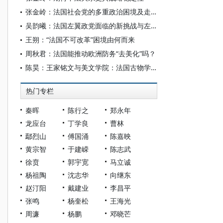
张金岭：法国社会党的多重政治困境及走势
吴韵曦：法国左翼政党面临的新挑战与左翼联合新变化
王朔：“法国不可改革”困境由何而来
周秋君：法国能推动欧洲防务“去美化”吗？
陈昊：王家铭文与美文学院：法国古物学的璀璨明珠
热门专栏
秦晖
陈行之
郑永年
龙应台
丁学良
曹林
鄢烈山
傅国涌
陈嘉映
黄宗智
于建嵘
陈志武
徐贲
郭宇宽
马立诚
杨祖陶
沈志华
向继东
赵汀阳
戴建业
李昌平
张鸣
杨奎松
王海光
周濂
杨鹏
邓晓芒