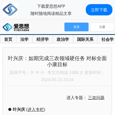
下载爱思想APP
立即下载
随时随地阅读精品文章
登录
注册
首页
法学
经济学
政治学
国际关系
社会学
叶兴庆：如期完成三农领域硬任务 对标全面
小康目标
选择字号：
大
中
小
本文共阅读 2488 次 更新时间：
2024-05-23 23:24
进入专题：
三农问题
●
叶兴庆
(
进入专栏
)