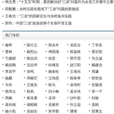
韩文秀：“十五五”时期，要把解决好“三农”问题作为全党工作重中之重
田毅鹏：乡村过疏化视域下“三农”问题的新挑战
王春光：“三农”的国家定位与乡村振兴实践
郭玮：中国“三农”政策的两个长期不变主题
热门专栏
秦晖
陈行之
郑永年
龙应台
丁学良
曹林
鄢烈山
傅国涌
陈嘉映
黄宗智
于建嵘
陈志武
徐贲
郭宇宽
马立诚
杨祖陶
沈志华
向继东
赵汀阳
戴建业
李昌平
张鸣
杨奎松
王海光
周濂
杨鹏
邓晓芒
王缉思
陈奉孝
郭世佑
马玲
王振东
狄马
袁伟时
史啸虎
熊培云
秋风
刘小枫
孟令伟
雷一宁
周枫
蒋兆勇
吴伟
沙叶新
刘瑜
葛剑雄
储昭根
吴稼祥
许之远
袁刚
杨小凯
吴励生
朱学勤
潘维
郑秉文